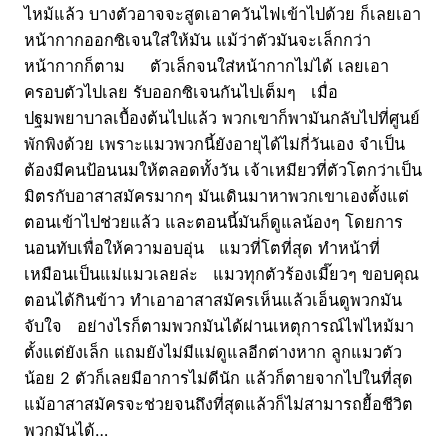
ไหม้แล้ว บางตัวอาจจะสูดเอาควันไฟเข้าไปด้วย ก็เลยเอา
หน้ากากออกซิเจนใส่ให้มัน แม้ว่าตัวมันจะเล็กกว่า
หน้ากากก็ตาม ตัวเล็กจนใส่หน้ากากไม่ได้ เลยเอา
ครอบตัวไปเลย รับออกซิเจนกันไปเต็มๆ เมื่อ
ปฐมพยาบาลเบื้องต้นไปแล้ว พวกเขาก็พามันกลับไปที่ศูนย์
พักพิงด้วย เพราะแมวพวกนี้ยังอายุได้ไม่กี่วันเอง จำเป็น
ต้องมีคนป้อนนมให้ตลอดทั้งวัน เจ้าเหมียวที่ตัวโตกว่าเป็น
มิตรกับอาสาสมัครมากๆ มันเดินมาหาพวกเขาเองตั้งแต่
ตอนเข้าไปช่วยแล้ว และตอนนี้มันก็ดูแลน้องๆ โดยการ
นอนทับเพื่อให้ความอบอุ่น แมวที่โตที่สุด ทำหน้าที่
เหมือนเป็นแม่แมวเลยล่ะ แมวทุกตัวร้องเมี๊ยวๆ ขอบคุณ
ตอนได้กินข้าว ทำเอาอาสาสมัครเห็นแล้วเอ็นดูพวกมัน
จับใจ อย่างไรก็ตามพวกมันได้ผ่านเหตุการณ์ไฟไหม้มา
ตั้งแต่ยังเล็ก แถมยังไม่มีแม่ดูแลอีกต่างหาก ลูกแมวตัว
น้อย 2 ตัวก็เลยมีอาการไม่ดีนัก แล้วก็ตายจากไปในที่สุด
แม้อาสาสมัครจะช่วยจนถึงที่สุดแล้วก็ไม่สามารถยื้อชีวิต
พวกมันได้…