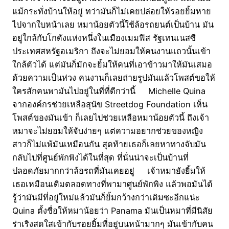
แม้กระทั่งบ้านให้อยู่ ทว่ามันก็ไม่เคยปล่อยให้รอยยิ้มหาย
ไปจากใบหน้าเลย หมาน้อยตัวนี้ใช้ล้อรถยนต์เป็นบ้าน มัน
อยู่ใกล้กับโกดังแห่งหนึ่งในเมืองเมมฟิส รัฐเทนเนสซี
ประเทศสหรัฐอเมริกา ถึงจะไม่ยอมให้คนงานแถวนั้นเข้า
ใกล้ตัวได้ แต่มันก็มักจะยิ้มให้คนที่เอาข้าวมาให้มันเสมอ
ด้วยความเป็นห่วง คนงานก็เลยถ่ายรูปมันแล้วโพสต์ขอให้
ใครสักคนพามันไปอยู่ในที่ที่ดีกว่านี้ Michelle Quina
จากองค์กรช่วยเหลือสุนัข Streetdog Foundation เห็น
โพสต์ของมันเข้า ก็เลยไปช่วยเหลือหมาน้อยตัวนี้ ถึงเจ้า
หมาจะไม่ยอมให้จับง่ายๆ แต่ความอยากช่วยของหญิง
สาวก็ไม่แพ้มันเหมือนกัน สุดท้ายเธอก็เลยหาทางจับมัน
กลับไปที่ศูนย์พักพิงได้ในที่สุด ที่นั่นน่าจะเป็นบ้านที่
ปลอดภัยมากกว่าล้อรถที่มันเคยอยู่ เจ้าหมายังยิ้มให้
เธอเหมือนเดิมตลอดทางที่พามาศูนย์พักพิง แล้วพอมันได้
รู้ว่ามันมีที่อยู่ใหม่แล้วมันก็ยิ้มกว้างกว่าเดิมซะอีกแน่ะ
Quina ตั้งชื่อให้หมาน้อยว่า Panama มันเป็นหมาที่มีนิสัย
ร่าเริงสดใสเข้ากับรอยยิ้มที่อยู่บนหน้ามากๆ มันเข้ากับคน