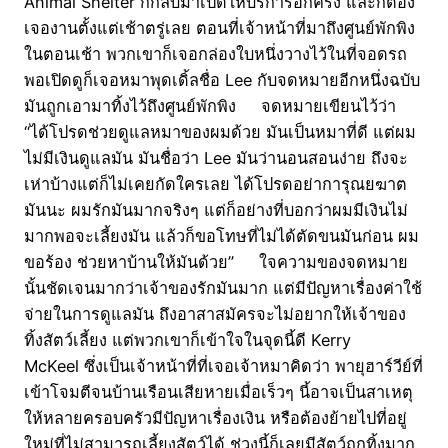
Animal Shelter ก็กลับมาเปิดให้บริการอีกครั้ง และก็ต้อง
เจองานตั้งแต่เช้าตรู่เลย ตอนที่เจ้าหน้าที่มาถึงศูนย์พักพิง
ในตอนเช้า พวกเขาก็เจอกล่องใบหนึ่งวางไว้ในที่จอดรถ
พอเปิดดูก็เจอหมาพุดเดิ้ลชื่อ Lee กับจดหมายอีกหนึ่งฉบับ
มันถูกเอามาทิ้งไว้ถึงศูนย์พักพิง จดหมายเขียนไว้ว่า
“ได้โปรดช่วยดูแลหมาของผมด้วย มันเป็นหมาที่ดี แต่ผม
ไม่มีเงินดูแลมัน มันชื่อว่า Lee มันว่านอนสอนง่าย ถึงจะ
เห่าบ้างแต่ก็ไม่เคยกัดใครเลย ได้โปรดอย่าการุณยฆาต
มันนะ ผมรักมันมากจริงๆ แต่ก็อย่างที่บอกว่าผมมีเงินไม่
มากพอจะเลี้ยงมัน แล้วก็ขอโทษที่ไม่ได้ตัดขนมันก่อน ผม
ขอร้อง ช่วยหาบ้านให้มันด้วย” ใจความของจดหมาย
นั้นชัดเจนมากว่าเจ้าของรักมันมาก แต่มีปัญหาเรื่องค่าใช้
จ่ายในการดูแลมัน ถึงอาสาสมัครจะไม่อยากให้เจ้าของ
ทิ้งสัตว์เลี้ยง แต่พวกเขาก็เข้าใจในจุดนี้ดี Kerry
McKeel ซึ่งเป็นเจ้าหน้าที่ที่เจอเจ้าหมาคิดว่า พายุฮาร์วีย์ที่
เข้าโจมตีจนบ้านเรือนเสียหายเมื่อเร็วๆ นี้อาจเป็นสาเหตุ
ให้หลายครอบครัวมีปัญหาเรื่องเงิน หรือต้องย้ายไปที่อยู่
ใหม่ที่ไม่สามารถเลี้ยงสัตว์ได้ ช่วงนี้ก็เลยมีสัตว์ถูกทิ้งมาก