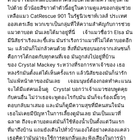
ไปด้วย มิ้วน้อยสีขาวดำตัวนี้อยู่ในความดูแลของกลุ่มช่วย
เหลือแมว CatRescue 901 ในรัฐนิวเซาท์เวลส์ ประเทศ
ออสเตรเลีย พวกเขาเป็นกลุ่มที่ให้ความสำคัญกับการช่วย
แมวตาบอด มันเลยได้มาอยู่ที่นี่ เจ้าแมวชื่อว่า Elsa มัน
มีนิสัยร่าเริงและขี้เล่น มันร่าเริงกว่าแมวที่ไม่ได้ตาบอดอีก
นะ แล้วมันก็ไม่กลัวคนด้วย สิ่งที่มันชอบนอกจากเล่นซนก็
คือการได้กอดกับทุกคนที่เจอ มันถูกส่งไปอยู่ที่บ้าน
ของ Crystal Mackey ระหว่างที่รอการหาเจ้าของ เธอ
หลงรักมันตั้งแต่ได้เห็นครั้งแรก แล้วนิสัยของมันก็น่ารัก
ไม่แพ้หน้าตาของมันเลย เจอมนุษย์ต้องกอดทำคะแนน
จะได้มีแต่คนเอ็นดู Crystal บอกว่าเจ้าแมวชอบพูดคุย
กับคนอื่น ไม่ว่าเธอจะพูดอะไรกับมัน มันก็จะร้องเมี๊ยวๆ
ตอบกลับมาเสมอ และมันก็ดูมีความสุขที่มีคนสนใจมัน
เธอไม่เคยมีปัญหาในการเลี้ยงดูมันเลย มันเป็นแมวที่
ฉลาด ถึงจะตาบอดแต่มันก็ใช้ห้องน้ำเป็นตั้งแต่วันแรก
ที่มาถึงบ้าน แถมยังเดินไปทั่วบ้านเองได้อย่างคล่องแคล่ว
เธอคิดว่ามันน่าจะใช้การดมกลิ่นและฟังเสียงในการนำ