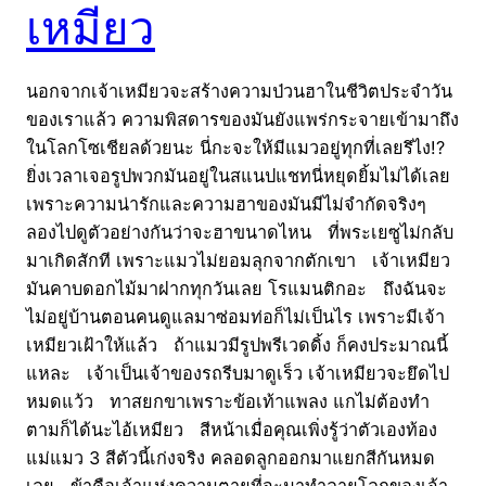
เหมียว
นอกจากเจ้าเหมียวจะสร้างความป่วนฮาในชีวิตประจำวัน
ของเราแล้ว ความพิสดารของมันยังแพร่กระจายเข้ามาถึง
ในโลกโซเชียลด้วยนะ นี่กะจะให้มีแมวอยู่ทุกที่เลยรึไง!?
ยิ่งเวลาเจอรูปพวกมันอยู่ในสแนปแชทนี่หยุดยิ้มไม่ได้เลย
เพราะความน่ารักและความฮาของมันมีไม่จำกัดจริงๆ
ลองไปดูตัวอย่างกันว่าจะฮาขนาดไหน ที่พระเยซูไม่กลับ
มาเกิดสักที เพราะแมวไม่ยอมลุกจากตักเขา เจ้าเหมียว
มันคาบดอกไม้มาฝากทุกวันเลย โรแมนติกอะ ถึงฉันจะ
ไม่อยู่บ้านตอนคนดูแลมาซ่อมท่อก็ไม่เป็นไร เพราะมีเจ้า
เหมียวเฝ้าให้แล้ว ถ้าแมวมีรูปพรีเวดดิ้ง ก็คงประมาณนี้
แหละ เจ้าเป็นเจ้าของรถรีบมาดูเร็ว เจ้าเหมียวจะยึดไป
หมดแว้ว ทาสยกขาเพราะข้อเท้าแพลง แกไม่ต้องทำ
ตามก็ได้นะไอ้เหมียว สีหน้าเมื่อคุณเพิ่งรู้ว่าตัวเองท้อง
แม่แมว 3 สีตัวนี้เก่งจริง คลอดลูกออกมาแยกสีกันหมด
เลย ข้าคือเจ้าแห่งความตายที่จะมาทำลายโลกของเจ้า