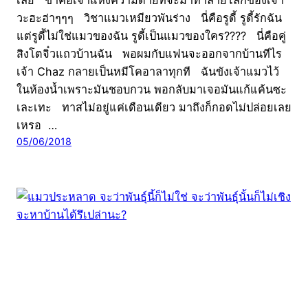
วะฮะฮ่าๆๆๆ วิชาแมวเหมียวพันร่าง นี่คือรูดี้ รูดี้รักฉัน
แต่รูดี้ไม่ใช่แมวของฉัน รูดี้เป็นแมวของใคร???? นี่คือคู่
สิงโตจิ๋วแถวบ้านฉัน พอผมกับแฟนจะออกจากบ้านทีไร
เจ้า Chaz กลายเป็นหมีโคอาลาทุกที ฉันขังเจ้าแมวไว้
ในห้องน้ำเพราะมันชอบกวน พอกลับมาเจอมันแก้แค้นซะ
เละเทะ ทาสไม่อยู่แค่เดือนเดียว มาถึงก็กอดไม่ปล่อยเลย
เหรอ …
05/06/2018