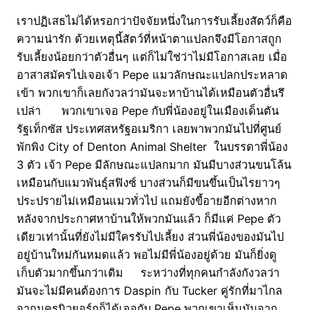
เราปฏิเสธไม่ได้หรอกว่าปัจจัยหนึ่งในการรับเลี้ยงสัตว์ก็คือ
ความน่ารัก ด้วยเหตุนี้สัตว์ที่หน้าตาแปลกจึงมีโอกาสถูก
รับเลี้ยงน้อยกว่าตัวอื่นๆ แต่ก็ไม่ใช่ว่าไม่มีโอกาสเลย เมื่อ
อาสาสมัครไปเจอเจ้า Pepe แมวลักษณะแปลกประหลาด
เข้า พวกเขาก็เลยกังวลว่ามันจะหาบ้านได้เหมือนตัวอื่นรึ
เปล่า พวกเขาเจอ Pepe กับพี่น้องอยู่ในเมืองเด็นตัน
รัฐเท็กซัส ประเทศสหรัฐอเมริกา เลยพาพวกมันไปที่ศูนย์
พักพิง City of Denton Animal Shelter ในบรรดาพี่น้อง
3 ตัว เจ้า Pepe มีลักษณะแปลกมาก มันมีบางส่วนขนโล้น
เหมือนกับแมวพันธุ์สฟิงซ์ บางส่วนก็มีขนขึ้นเป็นไรยาวๆ
ประปรายไม่เหมือนแมวทั่วไป แถมยังขี้อายอีกต่างหาก
หลังจากประกาศหาบ้านให้พวกมันแล้ว ก็มีแค่ Pepe ตัว
เดียวเท่านั้นที่ยังไม่มีใครรับไปเลี้ยง ส่วนพี่น้องของมันไป
อยู่บ้านใหม่กันหมดแล้ว พอไม่มีพี่น้องอยู่ด้วย มันก็ยิ่งดู
เก็บตัวมากขึ้นกว่าเดิม ระหว่างที่ทุกคนกำลังกังวลว่า
มันจะไม่มีคนต้องการ Daspin กับ Tucker คู่รักที่มาไกล
จากนครนิวยอร์กก็ได้เจอกับ Pepe พวกเขาเห็นมันจาก