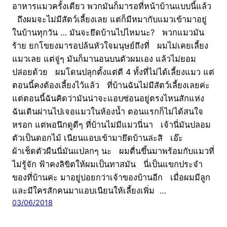
อาหารแมวครั้งเดียว พวกมันก็มารอที่หน้าบ้านแบบนี้แล้ว
ถึงผมจะไม่มีสัตว์เลี้ยงเลย แต่ก็มีหมากับแมวเข้ามาอยู่
ในบ้านทุกวัน … มันจะยึดบ้านไปไหมนะ? พวกแมวมัน
ร้าย ยกโขยงมารอปล้นหัวใจมนุษย์ถึงที่ ผมไม่เคยเลี้ยง
แมวเลย แต่จู่ๆ มันก็มานอนบนตัวผมเอง แล้วไม่ยอม
ปล่อยด้วย ผมโดนปลุกตั้งแต่ตี 4 ทั้งที่ไม่ได้เลี้ยงแมว แต่
ตอนนี้คงต้องเลี้ยงไว้แล้ว ที่บ้านฉันไม่มีสัตว์เลี้ยงเลยค่ะ
แต่ตอนนี้ฉันคิดว่ามันน่าจะแอบซ่อนอยู่ตรงไหนสักแห่ง
ฉันเดินผ่านไปเจอแมวในห้องน้ำ ตอนแรกก็ไม่ได้สนใจ
หรอก แต่พอนึกดูดีๆ ที่บ้านไม่มีแมวนี่นา เจ้านี่มันปลอม
ตัวเป็นดอกไม้ เนียนแอบเข้ามายึดบ้านล่ะสิ เอ๊ะ
ผ้าเช็ดตัวผืนนี่มันแปลกๆ นะ ผมตื่นขึ้นมาพร้อมกับแมวที่
ไม่รู้จัก ฟ้าคงลิขิตให้ผมเป็นทาสมัน นี่เป็นแขกประจำ
ของที่บ้านค่ะ มาอยู่บ่อยกว่าเจ้าของบ้านอีก เมื่อผมมีลูก
และมีใครสักคนมาแอบเนียนให้เลี้ยงเพิ่ม …
03/06/2018