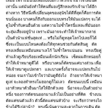
เสมอ เพราะมันไม่เพียงบ่งบอกว่าพวกเขาเอาใจใส่มันดี
เท่านั้น แต่มันยังทำให้คนที่มองรู้สึกหลงรักเจ้ามาได้อีก
ต่างหาก วิธีหนึ่งที่เปลี่ยนลุคของสุนัขได้ดีที่สุดก็คือการตัด
ขนนั่นเอง บางคนก็ถึงกับออกแบบทรงให้มันแปลกๆ จะได้
ดูไม่ซ้ำกับคนอื่นด้วย แต่ความไม่ซ้ำใครนี่แหละที่มันออก
จะสุ่มเสี่ยงอยู่บ้าง เพราะมันอาจจะทำให้เจ้าหมากลาย
เป็นตัวนำแฟชั่นสุดเท่ … หรือไม่ก็ดูหลุดโลกไปเลยก็ได้
ซึ่งจะเป็นแบบไหนคงต้องให้ทุกคนช่วยกันตัดสินดู ตัด
ทรงเหลี่ยมเหมือนหมาเลโก้ ไม่ซ้ำใครแน่นอน ทรงเปียคู่
ทำแล้วดูเรียบร้อยเหมือนเด็กนักเรียน เซ็ตผมสักหน่อยก็
ทำให้เจ้าหมาดูดีได้ หรือบางคนก็ตัดขนแค่บางส่วน เพื่อ
ให้เจ้าหมาดูแปลกตา และบางครั้งก็อาจจะแปลกเกินไป
หน่อย จนเราไม่เข้าใจว่ามันดูดียังไง ถ้าอยากให้เจ้าหมา
ดูเท่ จะลองทำทรงโมฮอกดูก็ไม่เลว ตัดขนแบบนี้ เหมือน
เอาหัวหมาตัวอื่นมาใส่ให้อีกตัวเลย นี่อาจจะเป็นตัวอย่าง
หนึ่ง ของการตัดขนออกมาแล้วไม่เป็นอย่างที่คิด ข้างบน
ตัดแค่ขนตัวแล้ว ตัวนี้ตัดแค่ขนหัวบ้าง จะเรียกว่าทรงไถ
ข้างได้รึเปล่าน้า? ทรงนี้เน้นความสะดวกในการเดิน ตัด