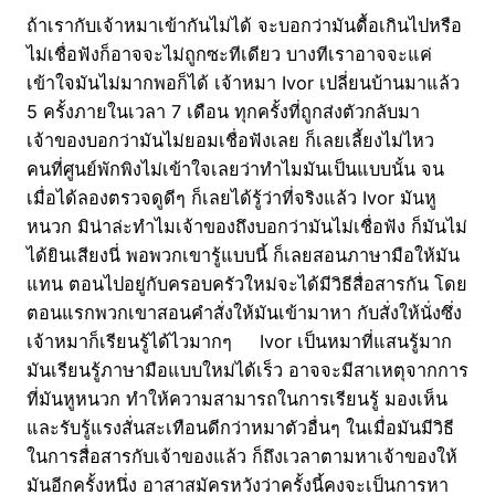
ถ้าเรากับเจ้าหมาเข้ากันไม่ได้ จะบอกว่ามันดื้อเกินไปหรือ
ไม่เชื่อฟังก็อาจจะไม่ถูกซะทีเดียว บางทีเราอาจจะแค่
เข้าใจมันไม่มากพอก็ได้ เจ้าหมา Ivor เปลี่ยนบ้านมาแล้ว
5 ครั้งภายในเวลา 7 เดือน ทุกครั้งที่ถูกส่งตัวกลับมา
เจ้าของบอกว่ามันไม่ยอมเชื่อฟังเลย ก็เลยเลี้ยงไม่ไหว
คนที่ศูนย์พักพิงไม่เข้าใจเลยว่าทำไมมันเป็นแบบนั้น จน
เมื่อได้ลองตรวจดูดีๆ ก็เลยได้รู้ว่าที่จริงแล้ว Ivor มันหู
หนวก มิน่าล่ะทำไมเจ้าของถึงบอกว่ามันไม่เชื่อฟัง ก็มันไม่
ได้ยินเสียงนี่ พอพวกเขารู้แบบนี้ ก็เลยสอนภาษามือให้มัน
แทน ตอนไปอยู่กับครอบครัวใหม่จะได้มีวิธีสื่อสารกัน โดย
ตอนแรกพวกเขาสอนคำสั่งให้มันเข้ามาหา กับสั่งให้นั่งซึ่ง
เจ้าหมาก็เรียนรู้ได้ไวมากๆ Ivor เป็นหมาที่แสนรู้มาก
มันเรียนรู้ภาษามือแบบใหม่ได้เร็ว อาจจะมีสาเหตุจากการ
ที่มันหูหนวก ทำให้ความสามารถในการเรียนรู้ มองเห็น
และรับรู้แรงสั่นสะเทือนดีกว่าหมาตัวอื่นๆ ในเมื่อมันมีวิธี
ในการสื่อสารกับเจ้าของแล้ว ก็ถึงเวลาตามหาเจ้าของให้
มันอีกครั้งหนึ่ง อาสาสมัครหวังว่าครั้งนี้คงจะเป็นการหา