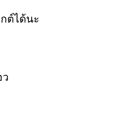
กต์ได้นะ
อว