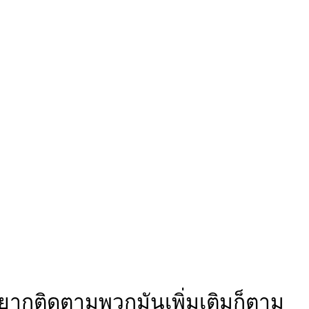
ครอยากติดตามพวกมันเพิ่มเติมก็ตาม