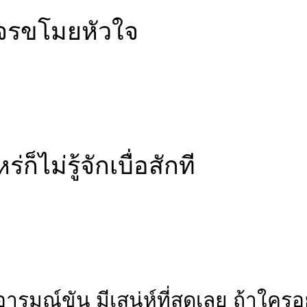
จรขโมยหัวใจ
ก็ไม่รู้จักเบื่อสักที
นคนอารมณ์ขัน มีเสน่ห์ที่สุดเลย ถ้าใ