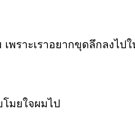
 เพราะเราอยากขุดลึกลงไปให้
อขโมยใจผมไป