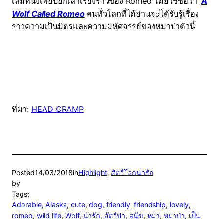
เล่มหนึ่งเพื่อบอกเล่าเรื่องราวของ Romeo โดยใช้ชื่อว่า
A
Wolf Called Romeo
คนทั่วโลกที่ได้อ่านจะได้รับรู้เรื่อง
ราวความเป็นมิตรและความมหัศจรรย์ของหมาป่าตัวนี้
ที่มา:
HEAD CRAMP
Posted
14/03/2018
in
Highlight
, 
สัตว์โลกน่ารัก
by
Tags:
Adorable
, 
Alaska
, 
cute
, 
dog
, 
friendly
, 
friendship
, 
lovely
, 
romeo
, 
wild life
, 
Wolf
, 
น่ารัก
, 
สัตว์ป่า
, 
สุนัข
, 
หมา
, 
หมาป่า
, 
เป็น