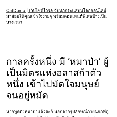
Skip
to
CatDumb | เว็บไซต์ไวรัล จับทุกกระแสบนโลกออนไลน์
มาย่อยให้คุณเข้าใจง่ายๆ พร้อมคอนเทนต์พิเศษบ้างเป็น
content
บางเวลา
กาลครั้งหนึ่ง มี ‘หมาป่า’ ผู้
เป็นมิตรแห่งอลาสก้าตัว
หนึ่ง เข้าไปมัดใจมนุษย์
จนอยู่หมัด
หากพูดถึงหมาป่าแล้วล่ะก็ นอกจากรูปลักษณ์ภายนอกที่ดู