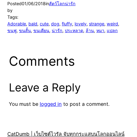
Posted
01/06/2018
in
สัตว์โลกน่ารัก
by
Tags:
Adorable
, 
bald
, 
cute
, 
dog
, 
fluffy
, 
lovely
, 
strange
, 
weird
, 
ขนฟู
, 
ขนสั้น
, 
ขนเตียน
, 
น่ารัก
, 
ประหลาด
, 
ล้าน
, 
หมา
, 
แปลก
Comments
Leave a Reply
You must be
logged in
to post a comment.
CatDumb | เว็บไซต์ไวรัล จับทุกกระแสบนโลกออนไลน์