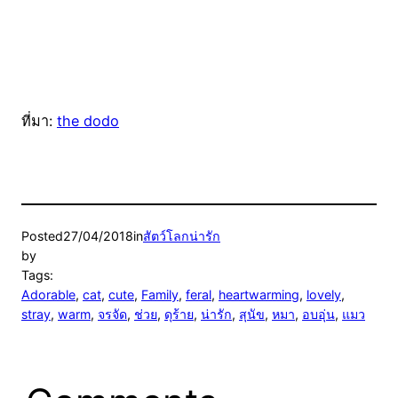
ที่มา:
the dodo
Posted
27/04/2018
in
สัตว์โลกน่ารัก
by
Tags:
Adorable
, 
cat
, 
cute
, 
Family
, 
feral
, 
heartwarming
, 
lovely
, 
stray
, 
warm
, 
จรจัด
, 
ช่วย
, 
ดุร้าย
, 
น่ารัก
, 
สุนัข
, 
หมา
, 
อบอุ่น
, 
แมว