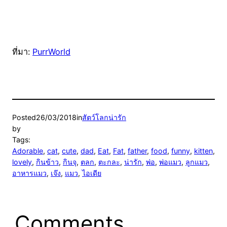
ที่มา:
PurrWorld
Posted
26/03/2018
in
สัตว์โลกน่ารัก
by
Tags:
Adorable
, 
cat
, 
cute
, 
dad
, 
Eat
, 
Fat
, 
father
, 
food
, 
funny
, 
kitten
, 
lovely
, 
กินข้าว
, 
กินจุ
, 
ตลก
, 
ตะกละ
, 
น่ารัก
, 
พ่อ
, 
พ่อแมว
, 
ลูกแมว
, 
อาหารแมว
, 
เจ๊ง
, 
แมว
, 
ไอเดีย
Comments