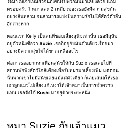
ใจมาให้เจ้าเหมียวจนถึงขั้นรับพวกมันมาเลี้ยงด้วย แถม
ครอบครัว 1 หมาและ 2 เหมียวของเธอยังมีความสุขกัน
อย่างล้นหลาม จนสามารถแบ่งปันความรักไปให้สัตว์ตัวอื่น
อีกต่างหาก
ตอนแรก Kelly เป็นคนที่ชอบเลี้ยงสุนัขเท่านั้น เธอมีสุนัข
อยู่ตัวหนึ่งชื่อว่า
Suzie
เธอก็อยู่กับมันตัวเดียวเรื่อยมา
อย่างมีความสุขไม่ได้ขาดเหลืออะไร
ต่อมาเธออยากหาเพื่อนสุนัขให้กับ Suzie เธอเลยไปที่
สถานพักพิงสัตว์ใกล้เคียงเพื่อรับหมามาเลี้ยงเพิ่ม แต่ตอน
นั้นพวกเขาไม่มีสุนัขเลยแม้แต่ตัวเดียว ก็เลยเสนอให้เธอ
เอาลูกแมวไปเลี้ยงแก้เหงาให้เจ้าหมาเป็นการชั่วคราว
แทน เธอจึงได้
Kushi
มาอยู่ด้วยระยะหนึ่ง
หมา Suzie กับเจ้าแมว