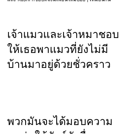
เจ้าแมวและเจ้าหมาชอบ
ให้เธอพาแมวที่ยังไม่มี
บ้านมาอยู่ด้วยชั่วคราว
พวกมันจะได้มอบความ