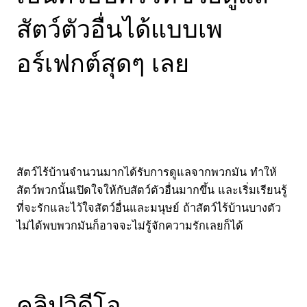
สัตว์ตัวอื่นได้แบบเพ
อร์เฟกต์สุดๆ เลย
สัตว์ไร้บ้านจำนวนมากได้รับการดูแลจากพวกมัน ทำให้
สัตว์พวกนั้นเปิดใจให้กับสัตว์ตัวอื่นมากขึ้น และเริ่มเรียนรู้
ที่จะรักและไว้ใจสัตว์อื่นและมนุษย์ ถ้าสัตว์ไร้บ้านบางตัว
ไม่ได้พบพวกมันก็อาจจะไม่รู้จักความรักเลยก็ได้
คลิปวิดีโอ