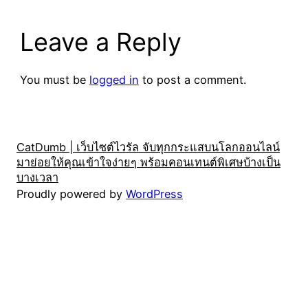
Leave a Reply
You must be
logged in
to post a comment.
CatDumb | เว็บไซต์ไวรัล จับทุกกระแสบนโลกออนไลน์
มาย่อยให้คุณเข้าใจง่ายๆ พร้อมคอนเทนต์พิเศษบ้างเป็น
บางเวลา
Proudly powered by
WordPress