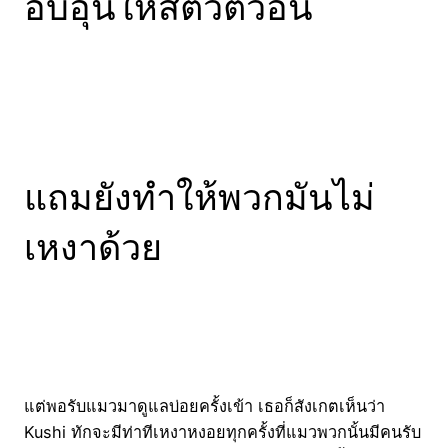
อบอุ่นให้สัตว์ตัวอื่น
แถมยังทำให้พวกมันไม่
เหงาด้วย
แต่พอรับแมวมาดูแลบ่อยครั้งเข้า เธอก็สังเกตเห็นว่า
Kushi ทักจะมีท่าทีเหงาหงอยทุกครั้งที่แมวพวกนั้นมีคนรับ