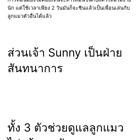
นัก แต่ใช้เวลาเพียง 2 วันมันก็จะชินแล้วเป็นเพื่อนเล่นกับ
ลูกแมวตัวอื่นได้แล้ว
ส่วนเจ้า Sunny เป็นฝ่าย
สันทนาการ
ทั้ง 3 ตัวช่วยดูแลลูกแมว