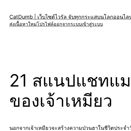
Skip
to
CatDumb | เว็บไซต์ไวรัล จับทุกกระแสบนโลกออนไลน์
content
ส่งเนื้อหาใหม่
โปรไฟล์
ออกจากระบบ
เข้าสู่ระบบ
21 สแนปแชทแมว
ของเจ้าเหมียว
นอกจากเจ้าเหมียวจะสร้างความป่วนฮาในชีวิตประจำวัน