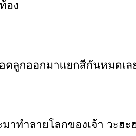
งท้อง
ง คลอดลูกออกมาแยกสีกันหมดเล
่จะมาทำลายโลกของเจ้า วะฮะฮ