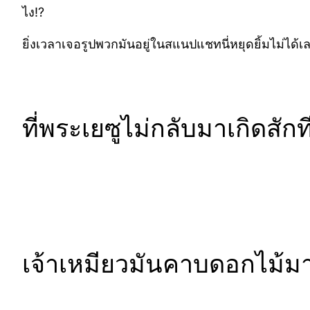
ไง!?
ยิ่งเวลาเจอรูปพวกมันอยู่ในสแนปแชทนี่หยุดยิ้มไม่ไ
ที่พระเยซูไม่กลับมาเกิดสั
เจ้าเหมียวมันคาบดอกไม้ม