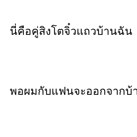
นี่คือคู่สิงโตจิ๋วแถวบ้านฉัน
พอผมกับแฟนจะออกจากบ้านท