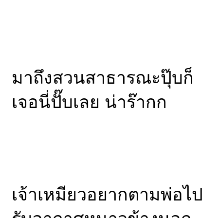
มาถึงสวนสาธารณะปุ๊บก็
เจอนี่ปั๊บเลย น่าร๊ากก
เจ้าเหมียวอยากตามพ่อไป