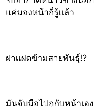
รับอากาศหนาวข้างนอก
แค่มองหน้าก็รู้แล้ว
ฝาแฝดข้ามสายพันธุ์!?
มันจับมือไปถูกับหน้าเอง