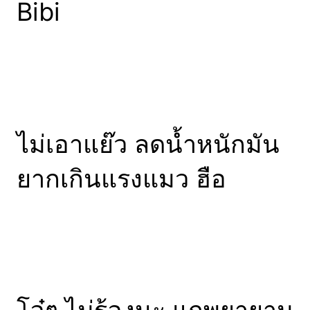
Bibi
ไม่เอาแย๊ว ลดน้ำหนักมัน
ยากเกินแรงแมว ฮือ
โอ๋ๆ ไม่ร้องนะ แกพยายาม