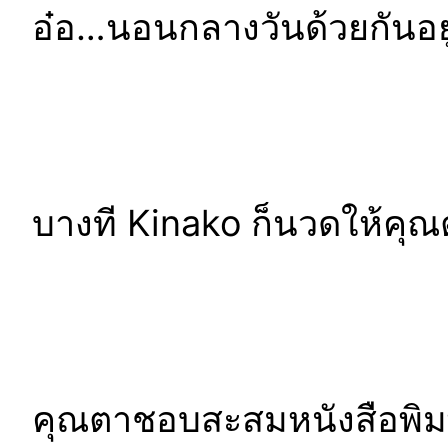
อ๋อ…นอนกลางวันด้วยกันอยู่
บางที Kinako ก็นวดให้คุณต
คุณตาชอบสะสมหนังสือพิมพ