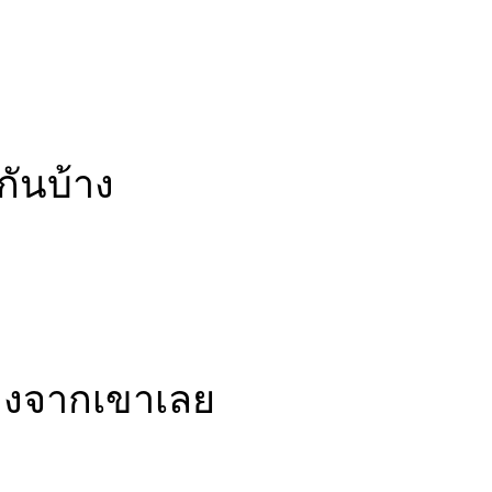
กันบ้าง
่างจากเขาเลย