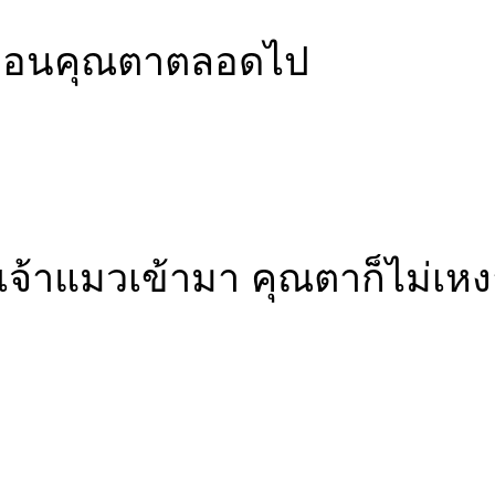
เพื่อนคุณตาตลอดไป
มีเจ้าแมวเข้ามา คุณตาก็ไม่เห