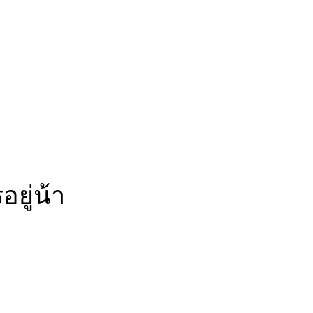
ยู่น้า