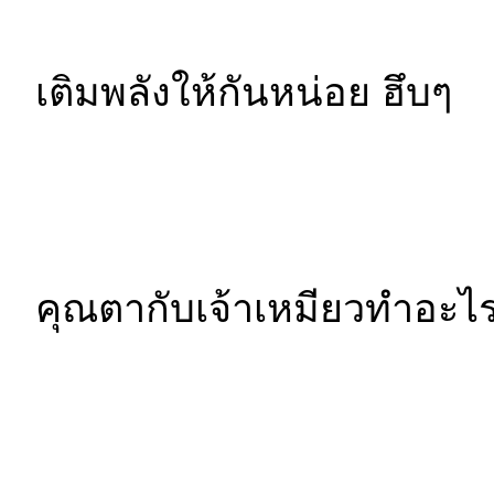
เติมพลังให้กันหน่อย ฮึบๆ
คุณตากับเจ้าเหมียวทำอะไรอ