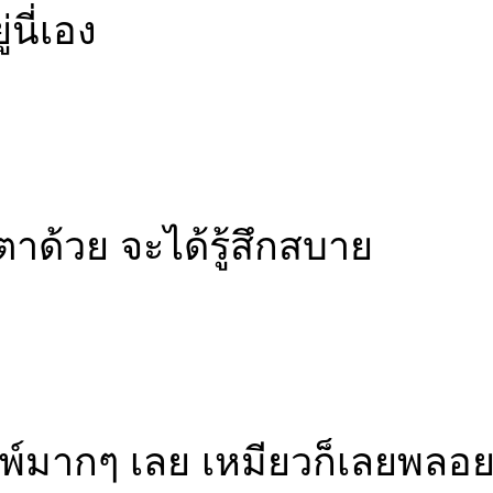
นี่เอง
าด้วย จะได้รู้สึกสบาย
์มากๆ เลย เหมียวก็เลยพลอ