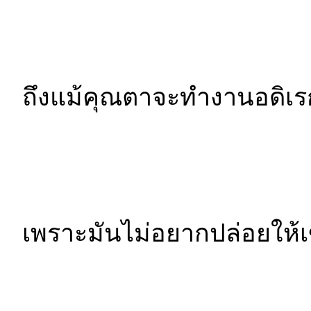
ถึงแม้คุณตาจะทำงานอดิเรกอ
เพราะมันไม่อยากปล่อยให้เ