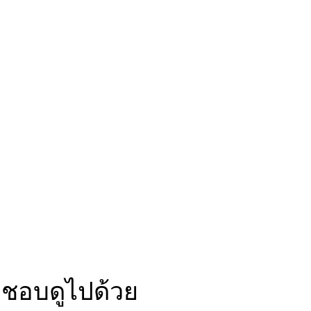
ยชอบดูไปด้วย