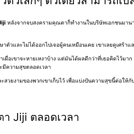
มวตัวเล็กๆ ตัวเดียวสามารถเปล
Jiji
หลังจากจบสงครามคุณตาก็ทำงานในบริษัทเอกชนมานานกว่
ักษาตัวและไม่ได้ออกไปเจอผู้คนเหมือนเคย เขาเลยดูเศร้าและ
าเผื่อเขาจะหายเหงาบ้าง แต่มันได้ผลดีกว่าที่เธอคิดไว้มาก 
ละมีความสุขตลอดเวลา
ยงามของพวกเขาเก็บไว้ เพื่อแบ่งปันความสุขนี้ต่อให้กับผู
ณตา Jiji ตลอดเวลา