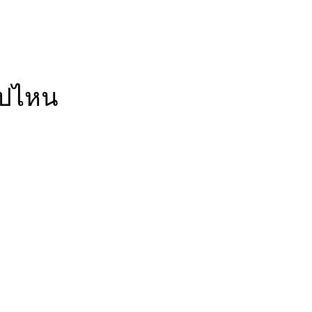
่ไปไหน