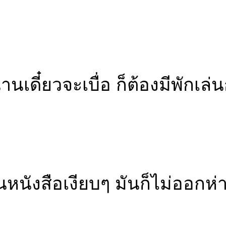
เดี๋ยวจะเบื่อ ก็ต้องมีพักเล่น
นหนังสือเงียบๆ มันก็ไม่ออกห