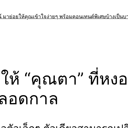
 มาย่อยให้คุณเข้าใจง่ายๆ พร้อมคอนเทนต์พิเศษบ้างเป็นบ
ห้ “คุณตา” ที่หงอ
าตลอดกาล