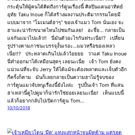
กระตุ้นให้ผู้คนได้คิดถึงการ์ตูนเรื่องนี้ ศิลปินแดนอาทิตย์
อุทัย Taku Inoue ก็ได้สร้างผลงานประติมากรรมโดยมี
แบบมาจาก “โมเมนต์ฮาๆ” ของเจ้าแมว Tom นั่นเอง จะ
ฮาและน่ารักขนาดไหนไปชมกันเลย! อะจึ๋ย… กลายเป็น
แจกันแมวไปแล้ว!! นี่มันตัวอะไรกันฟระเนี่ย!? เปลี่ยน
รูปร่างตามภาชนะบรรจุงั้นเรอะ…แมวหรือของเหลว
เนี่ย!!? ประหลาดเกินไปแล้วว้อยยย ว่าแต่ Taku Inoue
นี่ทำออกมาได้เหมือนสุดๆ เลยนะเนี่ย เจ้า Tom ยังคง
แน่วแน่ที่จะจับ Jerry ให้ได้แม้จะต้องพลาดและเจ็บตัวอีก
กี่ครั้งก็ตาม มันก็เลยกลายเป็นความฮาไม่รู้จบของ
การ์ตูนแมวจับหนูเรื่องนี้ยังไงล่ะ รูปปั้นเจ้า Tom ที่แสน
ฮาเหล่านี้ดูไปดูมาก็น่ารักใช่ย่อยเลยนะเนี่ย! เห็นแบบนี้
แล้วก็อยากกลับไปเปิดการ์ตูน Tom…
10/10/2018