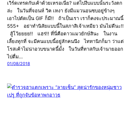
เวิร์ดเทรดกับเค้าด้วยเหรอเนี่ย? แต่ไปงีบแบบนั้นระวังตก
ล่ะ ในวันที่จอนห์ วิค เหงา ยังมีแมวนอนซบอยู่ข้างๆ
เอาไปตัดเป็น GIF ก็มี!! ถ้าเป็นเรา เราก็คงจะประมาณนี้
555+ อย่าทำนิสัยแบบนี้ในสภาสิเจ้าเหมียว มันไม่ดีนะ!!
สู้โว้ยยยย!! แฮร่!! ที่นี่คือดาวแมวยักษ์สินะ ในงาน
เลี้ยงทุกที่ จะมีคนแบบนี้อยู่สักคนนึง ไททานิกก็มา ว่าแต่
โรสเค้าไม่น่าอวบขนาดนี้มั้ง ในวันที่ทาสกับเจ้านายออก
ไปดื่ม…
01/08/2018