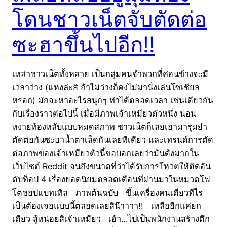
โดนชาวเน็ตจับตัดต่อ
ซะฮาขึ้นไปอีก!!
เหล่าชาวเน็ตทั้งหลาย เป็นกลุ่มคนจำพวกที่ค่อนข้างจะมี
เวลาว่าง (แหงล่ะสิ ถ้าไม่ว่างก็คงไม่มานั่งเล่นโซเชียล
หรอก) มักจะหาอะไรสนุกๆ ทำได้ตลอดเวลา เช่นเดียวกัน
กับเรื่องราวต่อไปนี้ เมื่อมีภาพเจ้าเหมียวตัวหนึ่ง นอน
หงายท้องหลับแบบหมดสภาพ ชาวเน็ตก็เลยเอามารุมยำ
ตัดต่อกันซะฮาน้ำตาเล็ดกันเลยทีเดียว และเทรนด์การตัด
ต่อภาพของเจ้าเหมียวตัวนี้ขอบอกเลยว่ามันดังมากใน
เว็บไซต์ Reddit จนถึงขนาดที่ว่าได้รับการโหวตให้ติดอัน
ดับท็อป 4 เรื่องยอดนิยมตลอดเดือนที่ผ่านมาในหมวดโฟ
โตชอปแบทเทิล ภาพต้นฉบับ ขึ้นเครื่องคนเดียวทีไร
เป็นต้องเจอแบบนี้ตลอดเลยสิน๊าาาา!! เหลืออีกแค่ยก
เดียว สู้หน่อยสิเจ้าเหมียว เอ้า…ไปเป็นพนักงานสร้างตึก