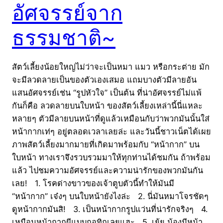
อัศจรรย์จาก
ธรรมชาติ~
สัตว์เลี้ยงน้อยใหญ่ไม่ว่าจะเป็นหมา แมว หรือกระต่าย มัก
จะมีลวดลายเป็นของตัวเองเสมอ แถมบางตัวมีลายอัน
แสนอัศจรรย์เช่น “รูปหัวใจ” เป็นต้น ที่น่าอัศจรรย์ไม่แพ้
กันก็คือ ลวดลายบนใบหน้า ของสัตว์เลี้ยงเหล่านี้นี่แหละ
หลายๆ ตัวมีลายบนหน้าที่ดูแล้วเหมือนกับว่าพวกมันนั้นใส่
หน้ากากเท่ๆ อยู่ตลอดเวลาเลยล่ะ และวันนี้ชาวเน็ตได้เผย
ภาพสัตว์เลี้ยงมากมายที่เกิดมาพร้อมกับ “หน้ากาก” บน
ใบหน้า ทางเราจึงรวบรวมมาให้ทุกท่านได้ชมกัน ถ้าพร้อม
แล้ว ไปชมความอัศจรรย์และความน่ารักของพวกมันกัน
เลย! 1. โรคด่างขาวของเจ้าตูบตัวนี้ทำให้มันมี
“หน้ากาก” เจ๋งๆ บนใบหน้ายังไงล่ะ 2. นี่มันหมาโจรชัดๆ
ดูหน้ากากมันสิ! 3. เป็นหน้ากากรูปแว่นที่น่ารักจริงๆ 4.
เหมือนหน้ากากผีแบบกอทิกเลยแฮะ 5. เย้ย น้องมีหน้า