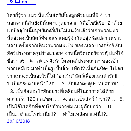
ใครก็รู้ว่า แมว นั้นเป็นสัตว์เลี้ยงลูกด้วยนมที่มี 4 ขา
นอกจากนี้มันยังมีต้นตระกูลมาจาก “เสือไซบีเรีย” อีกด้วย
แต่ปัจจุบันนี้มนุษย์เองก็เริ่มไม่แน่ใจแล้วว่าเจ้าพวกแมว
นั้นยังคงเป็นสัตว์ที่พวกเราเคยรู้จักกันอยู่หรือเปล่า เพราะ
หลายครั้งเราก็เห็นว่าพวกมันเป็น ของเหลว บางครั้งก็เป็น
สัตว์ประหลาดรูปร่างแปลกๆ งานนี้ทวิตเตอร์ชาวญี่ปุ่นที่ใช้
ชื่อว่า めーちっさい จึงนำโมเมนต์ประหลาดๆ ของเข้า
พวกเหมียว มาทำเป็นรูปปั้นจิ๋วๆ เพื่อให้เห็นกันชัดๆ ไปเลย
ว่า แมวจะเป็นอะไรก็ได้ “ยกเว้น“ สัตว์เลี้ยงแสนน่ารัก!!
1. เป็นกระต่ายหน้าโหด . 2. เป็นเงาตะคุ่มๆ ที่มีสองขา . .
3. เป็นก้อนอะไรสักอย่างที่เคลื่อนที่ในอากาศได้ด้วย
ความเร็ว 120 กม./ชม. . . 4. แมวเป็นสัตว์ 1 ขา?? . . 5.
เป็นไอ้โรคจิตที่ชอบใช้อำนาจข่มเหงผู้ด้อยกว่า . 6.
เป็น… ตัวอะไรฟะเนี่ย!!? . ทำไมเหลือขาแค่นี้!!?…
29/10/2018