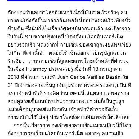
ต้องยอมรับเลยว่าโลกอินเทอร์เน็ตนี่มันรวดเร็วจริงๆ คน
บางคนโด่งดังขึ้นมาจากอินเทอร์เน็ตอย่างรวดเร็วเพียงชั่ว
ข้ามคืน ซึ่งนั่นก็เป็นเรื่องอัศจรรย์มากพอแล้ว แต่เรื่องราว
ในวันนี้ ชายชาวเปรูคนหนึ่งโด่งดังบนโลกอินเทอร์เน็ต
อย่างรวดเร็ว หลังจากที่ ลายเซ็น ของเขาถูกเผยแพร่เพียง
ไม่กี่นาทีเท่านั้น!! คนอะไร๊ เซ็นออกมาเป็นรูปลูกแมวน่า
รักเชียว ภาพลายเซ็นนี้ถูกเผยแพร่โดยเจ้าหน้าที่ตำรวจ
ในเมือง Huarmey ประเทศเปรูเมื่อวันที่ 18 กรกฎาคม
2018 ที่ผ่านมา ขณะที่ Juan Carlos Varillas Bazán วัย
31 ปีเจ้าของลายเซ็นถูกจับกุมข้อหาครอบครองอาวุธปืน ที
แรกเจ้าหน้าที่ตำรวจคิดว่านายคนนี้เล่นตลก แต่พอตรวจ
สอบดูลายเซ็นบนบัตรประชาชนของเขา มันก็เป็นรูปลูก
แมวเด็กอนุบาลเช่นเดียวกัน เจ้าหน้าที่ตำรวจจึงเก็บ
อารมณ์ขันไว้ไม่อยู่ นำมาโพสต์ลงบนอินเทอร์เน็ตเสียเลย
จากนั้นเรื่องราวของเจ้าของลายเซ็นแมวเหมียวนี้ก็โด่ง
ดังอย่างรวดเร็วบนโลกอินเทอร์เน็ต หลายๆ คนรวมถึง