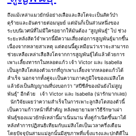
ถึงแม้เหล่าแมวยักษ์อย่างเสือและสิงโตจะเป็นสัตว์ป่า
ดุร้ายและอันตรายต่อมนุษย์ แต่มันก็เป็นส่วนหนึ่งของ
ระบบนิเวศน์ที่ไม่มีใครอยากให้มันต้อง “สูญพันธุ์” ไป ช่วง
ระยะหลังสัตว์จำพวกนี้มีความเสี่ยงต่อการสูญพันธุ์มากขึ้น
เนื่องจากหลายสาเหตุ แต่ตอนนี้ดูเหมือนว่าเราจะสามารถ
ช่วยเหลือเหล่าเสือสิงโตจากการสูญพันธุ์ได้แล้วด้วยการ
เพาะเลี้ยงทารกในหลอดแก้ว เจ้า Victor และ Isabella
เป็นลูกสิงโตสองตัวแรกที่ถูกเพาะเลี้ยงจากหลอดแก้วได้
สำเร็จ นอกจากทั้งคู่จะเป็นความภาคภูมิใจของแม่สิงโต
แล้วยังเป็นสัญญาณที่บ่งบอกว่า “สปีชีส์ของมันยังไม่สูญ
พันธุ์” อีกด้วย เจ้า Victor และ Isabella (น่ารักมากเลย)
นักวิจัยเผยว่าความสำเร็จในการเพาะลูกสิงโตสองตัวนี้
เป็นความก้าวหน้าที่สำคัญ หลังพยายามหาวิธีรักษาเผ่า
พันธุ์ของแมวยักษ์เหล่านี้มาเนิ่นนาน ทั้งคู่กำเนิดขึ้นมาได้
หลังทำการปฏิสนธิเทียมกับแม่สิงโตเป็นเวลาครึ่งเดือน
โดยปัจจุบันสามแม่ลูกนั้นมีสุขภาพที่แข็งแรงและปกติดีใน