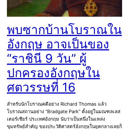
พบซากบ้านโบราณใน
อังกฤษ อาจเป็นของ
“ราชินี 9 วัน” ผู้
ปกครองอังกฤษใน
ศตวรรษที่ 16
สำหรับนักโบราณคดีอย่าง Richard Thomas แล้ว
โบราณสถานอย่าง “Bradgate Park” ตั้งอยู่ในมณฑลเลส
เตอร์เชียร์ ประเทศอังกฤษ นับว่าเป็นหนึ่งในแหล่ง
ขุมทรัพย์สำคัญ ของประวัติศาสตร์อังกฤษในยุคกลางเลยก็