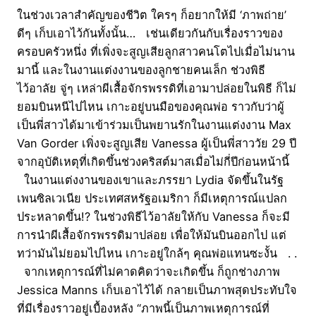
ในช่วงเวลาสำคัญของชีวิต ใครๆ ก็อยากให้มี ‘ภาพถ่าย’
ดีๆ เก็บเอาไว้กันทั้งนั้น… เช่นเดียวกันกับเรื่องราวของ
ครอบครัวหนึ่ง ที่เพิ่งจะสูญเสียลูกสาวคนโตไปเมื่อไม่นาน
มานี้ และในงานแต่งงานของลูกชายคนเล็ก ช่วงพิธี
ไว้อาลัย จู่ๆ เหล่าผีเสื้อจักรพรรดิที่เอามาปล่อยในพิธี ก็ไม่
ยอมบินหนีไปไหน เกาะอยู่บนมือของคุณพ่อ ราวกับว่าผู้
เป็นพี่สาวได้มาเข้าร่วมเป็นพยานรักในงานแต่งงาน Max
Van Gorder เพิ่งจะสูญเสีย Vanessa ผู้เป็นพี่สาววัย 29 ปี
จากอุบัติเหตุที่เกิดขึ้นช่วงคริสต์มาสเมื่อไม่กี่ปีก่อนหน้านี้
ในงานแต่งงานของเขาและภรรยา Lydia จัดขึ้นในรัฐ
เพนซิลเวเนีย ประเทศสหรัฐอเมริกา ก็มีเหตุการณ์แปลก
ประหลาดขึ้น!? ในช่วงพิธีไว้อาลัยให้กับ Vanessa ก็จะมี
การนำผีเสื้อจักรพรรดิมาปล่อย เพื่อให้มันบินออกไป แต่
ทว่ามันไม่ยอมไปไหน เกาะอยู่ใกล้ๆ คุณพ่อแทนซะงั้น . .
จากเหตุการณ์ที่ไม่คาดคิดว่าจะเกิดขึ้น ก็ถูกช่างภาพ
Jessica Manns เก็บเอาไว้ได้ กลายเป็นภาพสุดประทับใจ
ที่มีเรื่องราวอยู่เบื้องหลัง “ภาพนี้เป็นภาพเหตุการณ์ที่