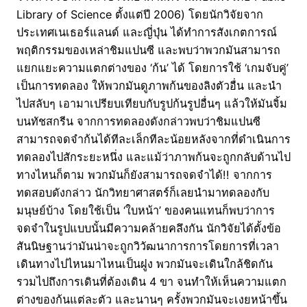
Library of Science ตั้งแต่ปี 2006) โดยนักวิจัยจาก
ประเทศเนเธอร์แลนด์ และญี่ปุ่น ได้ทำการสังเกตการณ์
พฤติกรรมของเหล่าชิมแปนซี และพบว่าพวกมันสามารถ
แยกแยะความแตกต่างของ ‘ก้น’ ได้ โดยการใช้ ‘เกมจับคู่’
เป็นการทดลอง ให้พวกมันดูภาพก้นของลิงตัวอื่น และนำ
ไปสลับๆ เอามาเปรียบเทียบกับรูปก้นรูปอื่นๆ แล้วให้มันจิ้ม
บนทัชสกรีน จากการทดลองดังกล่าวพบว่าชิมแปนซี
สามารถจดจำก้นได้ทีละเล็กทีละน้อยหลังจากที่ดำเนินการ
ทดลองไปสักระยะหนึ่ง และแม้ว่าภาพก้นจะถูกกลับด้านไป
ทางไหนก็ตาม พวกมันก็ยังสามารถจดจำได้!! จากการ
ทดสอบดังกล่าว นักวิทยาศาสตร์ก็เลยนำมาทดลองกับ
มนุษย์บ้าง โดยใช้เป็น ‘ใบหน้า’ ของคนแทนก็พบว่าการ
จดจำในรูปแบบนั้นมีความคล้ายคลึงกัน นักวิจัยได้ตั้งข้อ
สันนิษฐานว่ามันน่าจะถูกวิวัฒนาการการโดยการที่เวลา
เดินทางไปไหนมาไหนเป็นฝูง พวกมันจะเดินใกล้ชิดกัน
รวมไปถึงการเดินที่ต้องเดิน 4 ขา จนทำให้เห็นความแตก
ต่างของก้นแต่ละตัว และนานๆ ครั้งพวกมันจะเงยหน้าขึ้น