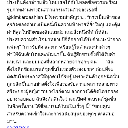
ประเด็นดังกล่าวแล้ว โดยเธอได้อัปโหลดข้อความพร้อม
รูปภาพผ่านทางอินสตาแกรมส่วนตัวของเธอที่
@kimkardashian มีใจความสำคัญว่า… “การเป็นเจ้าของ
ธุรกิจของตัวเองเป็นหนึ่งในความท้าทายที่ยิ่งใหญ่ และคุ้ม
ค่าที่สุดในชีวิตของฉันเลยล่ะ และสิ่งหนึ่งที่ทำให้ฉัน
ประสบความสำเร็จมาหลายปีก็คือการได้รับคำแนะนำจาก
แฟนๆ” “การรับฟัง และการเรียนรู้ในคำแนะนำต่างๆ
ทำให้ฉันเติบโตและพัฒนาขึ้น ฉันรู้สึกซาบซึ้งที่ได้รับคำ
แนะนำ และมุมมองที่หลากหลายจากทุกๆ คน” “ฉัน
ตั้งใจคิดชื่อแบรนด์ชุดชั้นในของตัวเองมากๆ ก่อนที่จะ
ตัดสินใจประกาศให้ทุกคนได้รับรู้ เพราะสินค้าทุกชนิดนั้น
ถูกผลิตขึ้นมาอย่างตั้งใจเพื่อรองรับความหลากหลายทาง
สรีระของผู้หญิง” “อย่างไรก็ตาม จากการได้คิดไตร่ตรอง
อย่างรอบคอบ ฉันจึงตัดสินใจว่าจะเปิดตัวแบรนด์ชุดชั้น
ในอีกครั้งภายใต้ชื่อแบรนด์ใหม่ในเร็วๆ นี้” “ขอบคุณ
สำหรับความเข้าใจและการสนับสนุนของทุกๆ คนเสมอ
มา”…
02/07/2019