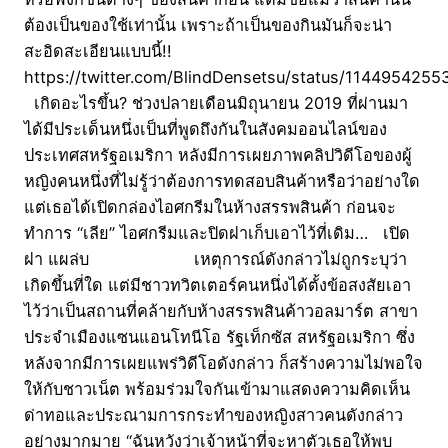
ต้องเป็นของใช้เท่านั้น เพราะถ้าเป็นของกินมันก็จะน่า
สะอิดสะเอียนแบบนี้!!
https://twitter.com/BlindDensetsu/status/114495425
เกิดอะไรขึ้น? ช่วงปลายเดือนมิถุนายน 2019 ที่ผ่านมา
ได้มีประเด็นหนึ่งเป็นที่พูดถึงกันในสังคมออนไลน์ของ
ประเทศสหรัฐอเมริกา หลังมีการเผยภาพคลิปวิดีโอของผู้
หญิงคนหนึ่งที่ไม่รู้ว่าต้องการทดสอบสินค้าหรือว่าอย่างใด
แต่เธอได้เปิดกล่องไอศกรีมในห้างสรรพสินค้า ก่อนจะ
ทำการ “เลีย” ไอศกรีมและปิดฝาเก็บเอาไว้ที่เดิม… เปิด
ฝา แผล่บ เหตุการณ์ดังกล่าวไม่ถูกระบุว่า
เกิดขึ้นที่ใด แต่มีชาวทวิตเตอร์คนหนึ่งได้ตั้งข้อสงสัยเอา
ไว้ว่าเป็นสถานที่คล้ายกับห้างสรรพสินค้าวอลมาร์ต สาขา
ประจำเมืองแซนแอนโทนีโอ รัฐเท็กซัส สหรัฐอเมริกา ซึ่ง
หลังจากมีการเผยแพร่วิดีโอดังกล่าว ก็สร้างความไม่พอใจ
ให้กับชาวเน็ต พร้อมร่วมใจกันเข้ามาแสดงความคิดเห็น
ด่าทอและประณามการกระทำของหญิงสาวคนดังกล่าว
อย่างมากมาย “ฉันหวังว่าเจ้าหน้าที่จะหาตัวเธอให้พบ