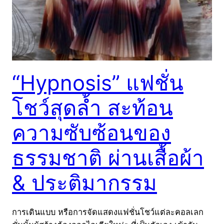
“Hypnosis” แฟชั่น
โชว์สุดล้ำ สะท้อน
ความซับซ้อนของ
ธรรมชาติ ผ่านเสื้อผ้า
& ประติมากรรม
การเดินแบบ หรือการจัดแสดงแฟชั่นโชว์แต่ละคอลเลก