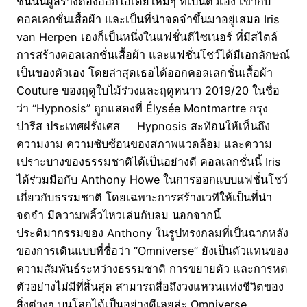
ชั่นนั้นผู้สร้างต้องออกไอเดียใหม่ๆ ที่เป็นตัวเอง เข้ากับ
คอลเลกชั่นเสื้อผ้า และเป็นที่น่าจดจำขึ้นมาอยู่เสมอ Iris
van Herpen เองก็เป็นหนึ่งในแฟชั่นดีไซเนอร์ ที่มีสไตล์
การสร้างคอลเลกชั่นเสื้อผ้า และแฟชั่นโชว์ได้มีเอกลักษณ์
เป็นของตัวเอง โดยล่าสุดเธอได้ออกคอลเลกชั่นเสื้อผ้า
Couture ของฤดูใบไม้ร่วงและฤดูหนาว 2019/20 ในชื่อ
ว่า “Hypnosis” ถูกแสดงที่ Élysée Montmartre กรุง
ปารีส ประเทศฝรั่งเศส Hypnosis สะท้อนให้เห็นถึง
ความงาม ความซับซ้อนของสภาพแวดล้อม และความ
เปราะบางของธรรมชาติได้เป็นอย่างดี คอลเลกชั่นนี้ Iris
ได้ร่วมมือกับ Anthony Howe ในการออกแบบแฟชั่นโชว์
เกี่ยวกับธรรมชาติ โดยเฉพาะการสร้างเวทีให้เป็นที่น่า
จดจำ มีความพลิ้วไหวเล่นกับลม นอกจากนี้
ประติมากรรมของ Anthony ในรูปทรงกลมที่เป็นฉากหลัง
ของการเดินแบบที่ชื่อว่า “Omniverse” ยังเป็นตัวแทนของ
ความสัมพันธ์ระหว่างธรรมชาติ การขยายตัว และการหด
ตัวอย่างไม่มีที่สิ้นสุด สามารถสื่อถึงวงแหวนแห่งชีวิตของ
สิ่งต่างๆ บนโลกได้เป็นอย่างดีเลยล่ะ Omniverse