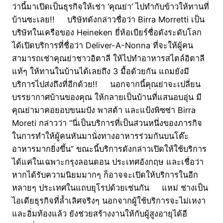
ว่านี้มาเปิดเป็นธุรกิจให้เช่า ‘คุณย่า’ ไปทำกับข้าวให้ทานที่
บ้านซะเลย!! บริษัทดังกล่าวชื่อว่า Birra Morretti เป็น
บริษัทในเครือของ Heineken ยี่ห้อเบียร์ชื่อดังระดับโลก
ได้เปิดบริการที่ชื่อว่า Deliver-A-Nonna ที่จะให้ผู้คน
สามารถเช่าคุณย่าชาวอิตาลี ให้ไปทำอาหารสไตล์อิตาลี
แท้ๆ ให้ทานในบ้านได้เลยถึง 3 มื้อด้วยกัน แถมยังมี
บริการไปส่งถึงที่อีกด้วย!! นอกจากนี้คุณย่าจะเปลี่ยน
บรรยากาศบ้านของคุณ ให้กลายเป็นบ้านที่แสนอบอุ่น มี
คุณย่ามาคอยอบขนมปัง พาสต้า และแป้งพิซซ่า Birra
Moreti กล่าวว่า “นี่เป็นบริการที่เป็นส่วนหนึ่งของภารกิจ
ในการทำให้ผู้คนหันมานั่งทางอาหารร่วมกันบนโต๊ะ
อาหารมากยิ่งขึ้น” ขณะนี้บริการดังกล่าวเปิดให้ใช้บริการ
ได้แค่ในเฉพาะกรุงลอนดอน ประเทศอังกฤษ และเชื่อว่า
หากได้รับความนิยมมากๆ ก็อาจจะเปิดให้บริการในอีก
หลายๆ ประเทศในแถบยุโรปด้วยเช่นกัน แหม่ ช่างเป็น
ไอเดียธุรกิจที่ล้ำเลิศจริงๆ นอกจากผู้ใช้บริการจะไม่เหงา
และอิ่มท้องแล้ว ยังช่วยสร้างงานให้กับผู้สูงอายุได้อี