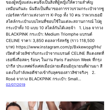
ของผู้หญิงแต่ละคนจึงเป็นสิ่งที่ผู้หญิงให้ความสำคัญ
เหมือนกันล่ะ นั่นจึงเป็นที่มาของการรวบรวมกระเป๋าจากซู
เปอร์สตาร์สาวแห่งวงการ K-Pop ทั้ง 10 คน ว่าพวกเธอมี
สไตล์กระเป๋าแบบไหนที่ชอบใช้ในแต่ละสถานการณ์ ไปดู
กระเป๋าทั้ง 10 แบบ 10 สไตล์กันได้เลยจ้า 1. Lisa จากวง
BLACKPINK กระเป๋า: Medium Triomphe แบรนด์
CELINE ราคา: 3,850 ดอลลาร์สหรัฐ (ราว 118,500
บาท) https://www.instagram.com/p/BxkewopgfHv/
เปิดตัวด้วยลิซ่ากับกระเป๋าจากแบรนด์ CELINE สีแดงสดที่
เธอพึ่งถือสดๆ ร้อนๆ ในงาน Paris Fashion Week ที่กรุง
ปารีส ประเทศฝรั่งเศสเมื่อปลายเดือนมิถุนายนที่ผ่านมา สี
แดงใบกำลังพอดีช่างเข้ากับลุคของสาวลิซ่าจริงๆ 2.
Rosé จากวง BLACKPINK กระเป๋า: Small…
02/07/2019