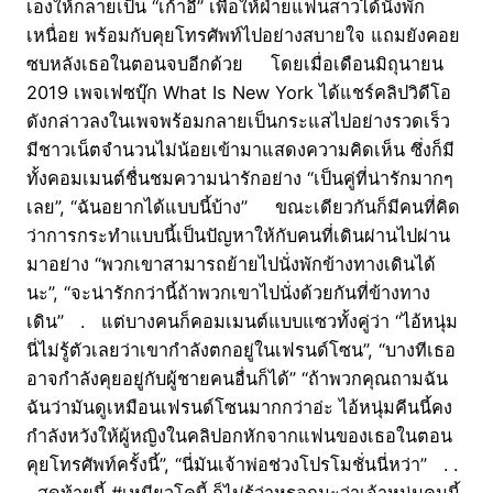
เองให้กลายเป็น “เก้าอี้” เพื่อให้ฝ่ายแฟนสาวได้นั่งพัก
เหนื่อย พร้อมกับคุยโทรศัพท์ไปอย่างสบายใจ แถมยังคอย
ซบหลังเธอในตอนจบอีกด้วย โดยเมื่อเดือนมิถุนายน
2019 เพจเฟซบุ๊ก What Is New York ได้แชร์คลิปวิดีโอ
ดังกล่าวลงในเพจพร้อมกลายเป็นกระแสไปอย่างรวดเร็ว
มีชาวเน็ตจำนวนไม่น้อยเข้ามาแสดงความคิดเห็น ซึ่งก็มี
ทั้งคอมเมนต์ชื่นชมความน่ารักอย่าง “เป็นคู่ที่น่ารักมากๆ
เลย”, “ฉันอยากได้แบบนี้บ้าง” ขณะเดียวกันก็มีคนที่คิด
ว่าการกระทำแบบนี้เป็นปัญหาให้กับคนที่เดินผ่านไปผ่าน
มาอย่าง “พวกเขาสามารถย้ายไปนั่งพักข้างทางเดินได้
นะ”, “จะน่ารักกว่านี้ถ้าพวกเขาไปนั่งด้วยกันที่ข้างทาง
เดิน” . แต่บางคนก็คอมเมนต์แบบแซวทั้งคู่ว่า “ไอ้หนุ่ม
นี่ไม่รู้ตัวเลยว่าเขากำลังตกอยู่ในเฟรนด์โซน”, “บางทีเธอ
อาจกำลังคุยอยู่กับผู้ชายคนอื่นก็ได้” “ถ้าพวกคุณถามฉัน
ฉันว่ามันดูเหมือนเฟรนด์โซนมากกว่าอ่ะ ไอ้หนุ่มคีนนี้คง
กำลังหวังให้ผู้หญิงในคลิปอกหักจากแฟนของเธอในตอน
คุยโทรศัพท์ครั้งนี้”, “นี่มันเจ้าพ่อช่วงโปรโมชั่นนี่หว่า” . .