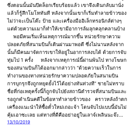
ซึ่งตอนนั้นมันปิดล็อกเรียบร้อยแล้ว เขาจึงเดินกลับมานั่ง
แล้วก็รู้สึกโมโหทันที หลังจากนั้นเขาก็เริ่มทำลายข้าวของ
ไม่ว่าจะเป็นโต๊ะ ป้าย และเครื่องมืออิเล็กทรอนิกส์ต่างๆ
แต่ด้วยความเมาก็ทำให้เขามีอาการล้มลุกคลุกคลานบ้าง
พอมีคนเริ่มเห็นเหตุการณ์มากขึ้น หน่วยรักษาความ
ปลอดภัยที่สนามบินก็เดินผ่านมาพอดี ซึ่งไม่นานหลังจาก
นั้นก็มีคนมาจัดการเขาให้อยู่ในอาการสงบได้ ด้วยการจับ
ทุ่มไป 1 ครั้ง หลังจากเหตุการณ์นี้ผ่านพ้นไป ทางโฆษก
ของสนามบินก็ได้ออกมากล่าวว่า “ด้วยความเร็วในการ
ทำงานของทางหน่วยรักษาความปลอดภัยในสนามบิน
การบุกรุกจึงถูกหยุดยั้งไว้ได้อย่างทันท่วงที” ชายไม่ทราบ
ชื่อที่ก่อเหตุครั้งนี้ก็ถูกจับไปยังสถานีตำรวจที่สนามบินและ
รอถูกดำเนินคดีในข้อหาทำลายข้าวของ คราวหลังถ้าตก
เครื่องแนะนำให้ซื้อตั๋วใหม่เถอะจ้า โดนจับไปแบบนี้มันไม่
คุ้มเอาซะเลย แต่ทางที่ดีคืออย่าอยู่ในเลาจ์เพลินนะจ๊ะ…
13/10/2019