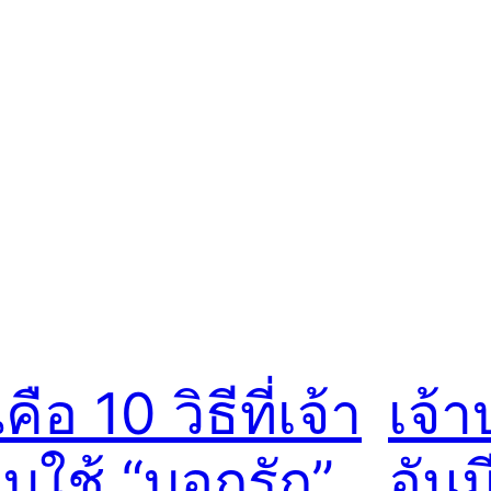
ี่คือ 10 วิธีที่เจ้า
เจ้
ูบใช้ “บอกรัก”
อันม