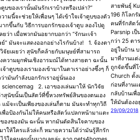
สายพันธุ์ K
้าตูบของเรานั้นมันรักเราบ้างหรือเปล่า?”
196 กิโลกรั
วามนี้จะช่วยให้เพื่อนๆ ได้เข้าใจเจ้าตูบของตัว
คนที่รักสัตว
มากขึ้นกับ วิธีการบอกรักของเจ้าตูบ ลองไปดู
Parsnip เป็
เลยว่า เมื่อพวกมันอยากบอกว่า “รักนะเจ้า
กว่า 25 ตาร
ษย์” มันจะแสดงออกอย่างไรกันบ้าง! 1. จ้องตา
อยู่ในบ้าน 
วิจัยเผยว่า สุนัขก็คล้ายกับมนุษย์ที่สามารถ
มาที่งานแต่ง
างความผูกพันเชิงอารมณ์ได้ทางสายตา ฉะนั้น
ถูกจัดขึ้นที
เจ้าตูบของเรามองเข้ามาในตาเราอย่างซึ้งๆ ก็
Church ตั้ง
ว่ามันกำลังบอกรักเราอยู่นั่นเอง
ก่อนที่งาน
 sciencemag 2. เอาของเล่นมาให้ นักวิจัย
กลับบ้านเพื
าสุนัขนั้นเป็นสัตว์ที่ขี้หวงทรัพย์สินของตนเอง
ให้มันต้องอ
 แม้จะเป็นเพียงของเล่นก็ตาม มันจะทำทุกวิถี
29/09/2018
เพื่อป้องกันไม่ให้คนหรือสัตว์แปลกหน้ามาแตะ
งของของมัน ฉะนั้น หากมันตัดสินใจคาบของ
นมาให้ใครแล้วล่ะก็ หมายความได้ว่ามันรู้สึกรัก
ไว้ใจคนคนนั้นมากเลยล่ะ จาก pets4homes