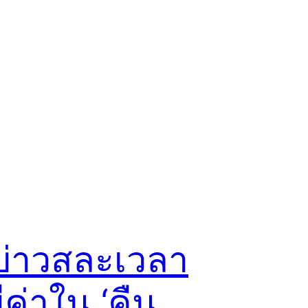
าบ่าวสละเวลา
ีค่าใน ‘คืน