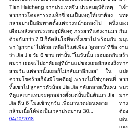
Tian Haicheng จากประเทศจีน ประสบอุบัติเหตุ
“เจ
จากการโดยสารรถแท็กซี่ จนเป็นเหตุให้เขาต้อง
บทค
กลายมาเป็นอัมพาตตั้งแต่ช่วงหน้าอกลงไป หนึ่ง
เอง
เดือนหลังจากประสบอุบัติเหตุ ภรรยาที่แต่งงานมา
กัน
ด้วยกันกว่า 7 ปี ก็ตัดสินใจที่จะทิ้งเขาไป พร้อมกับ
มนุ
พา ‘ลูกชาย’ ไปด้วย เหลือไว้แต่เพียง ‘ลูกสาว’ ที่ชื่อ
งาน
ว่า Jia Jia วัย 6 ขวบ เท่านั้น “ในวันนั้น เธอบอกกับ
สร้
ผมว่า เธอจะไปอาศัยอยู่ที่บ้านแม่ของเธอสักสองถึง
หาก
สามวัน แต่จากนั้นเธอก็ไม่กลับมาอีกเลย” ใน
แปล
ความโชคร้ายก็ยังมีโชคดีอยู่ เพราะไม่ใช่ทุกคนที่
จาก
ทิ้งเขาไป ลูกสาวตัวน้อย Jia Jia กลับกลายเป็นคน
พบว่
ที่ดูแลเขาแทบจะทุกอย่างตั้งแต่นั้นเป็นต้นมา Jia
มาก
Jia ตื่น 6 โมงเช้าทุกวัน เพื่อมานวดผ่อนคลาย
ทาง
กล้ามเนื้อให้พ่อเป็นเวลาประมาณ 30…
ต้อ
04/10/2018
เล่
และ