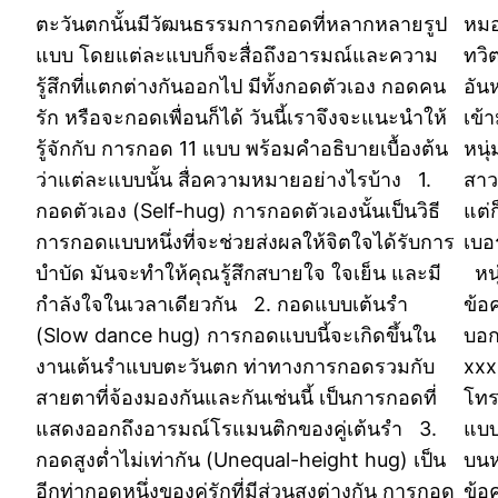
ตะวันตกนั้นมีวัฒนธรรมการกอดที่หลากหลายรูป
หมอ
แบบ โดยแต่ละแบบก็จะสื่อถึงอารมณ์และความ
ทวิ
รู้สึกที่แตกต่างกันออกไป มีทั้งกอดตัวเอง กอดคน
อัน
รัก หรือจะกอดเพื่อนก็ได้ วันนี้เราจึงจะแนะนำให้
เข้
รู้จักกับ การกอด 11 แบบ พร้อมคำอธิบายเบื้องต้น
หนุ
ว่าแต่ละแบบนั้น สื่อความหมายอย่างไรบ้าง 1.
สาว
กอดตัวเอง (Self-hug) การกอดตัวเองนั้นเป็นวิธี
แต่
การกอดแบบหนึ่งที่จะช่วยส่งผลให้จิตใจได้รับการ
เบอ
บำบัด มันจะทำให้คุณรู้สึกสบายใจ ใจเย็น และมี
หนุ
กำลังใจในเวลาเดียวกัน 2. กอดแบบเต้นรำ
ข้อ
(Slow dance hug) การกอดแบบนี้จะเกิดขึ้นใน
บอก
งานเต้นรำแบบตะวันตก ท่าทางการกอดรวมกับ
xxx-
สายตาที่จ้องมองกันและกันเช่นนี้ เป็นการกอดที่
โทร
แสดงออกถึงอารมณ์โรแมนติกของคู่เต้นรำ 3.
แบบ
กอดสูงต่ำไม่เท่ากัน (Unequal-height hug) เป็น
บนห
อีกท่ากอดหนึ่งของคู่รักที่มีส่วนสูงต่างกัน การกอด
ข้อ