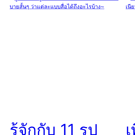
รู้จักกับ 11 รูป
เ