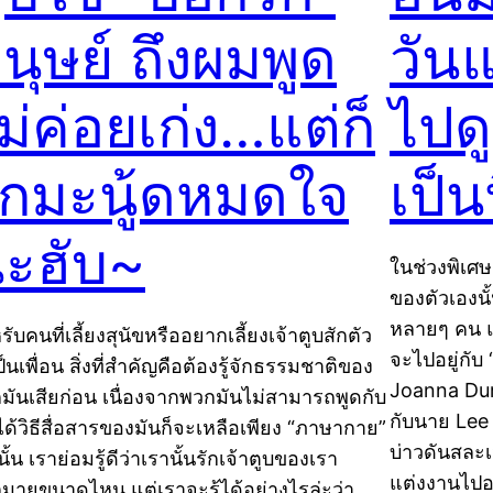
นุษย์ ถึงผมพูด
วันแ
ม่ค่อยเก่ง…แต่ก็
ไปดู
ักมะนู้ดหมดใจ
เป็นท
ะฮับ~
ในช่วงพิเศษอ
ของตัวเองนั้
หลายๆ คน แต
ับคนที่เลี้ยงสุนัขหรืออยากเลี้ยงเจ้าตูบสักตัว
จะไปอยู่กับ
ป็นเพื่อน สิ่งที่สำคัญคือต้องรู้จักธรรมชาติของ
Joanna Durk
มันเสียก่อน เนื่องจากพวกมันไม่สามารถพูดกับ
กับนาย Lee 
ได้วิธีสื่อสารของมันก็จะเหลือเพียง “ภาษากาย”
บ่าวดันสละเ
นั้น เราย่อมรู้ดีว่าเรานั้นรักเจ้าตูบของเรา
แต่งงานไปอยู่
มายขนาดไหน แต่เราจะรู้ได้อย่างไรล่ะว่า