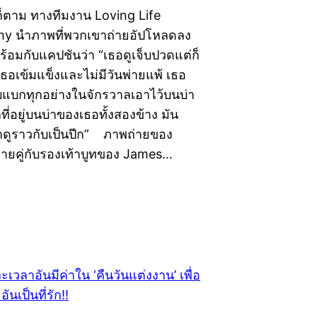
ก็ตาม ทางทีมงาน Loving Life
y นำภาพที่พวกเขาถ่ายอัปโหลดลง
ร้อมกับแคปชันว่า “เธอดูเจ็บปวดแต่ก็
ธอเข้มแข็งและไม่มีวันพ่ายแพ้ เธอ
ับแบกทุกอย่างในจักรวาลเอาไว้บนบ่า
ี่อยู่บนบ่าของเธอทั้งสองข้าง มัน
ูราวกับเป็นปีก” ภาพถ่ายของ
ถ่ายคู่กับรองเท้าบูทของ James…