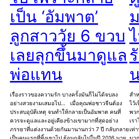
เป็น ‘อัมพาต’
ม
ลูกสาววัย 6 ขวบ
ไ
เลยลุกขึ้นมาดูแล
ร
พ่อแทน
น
เรื่องราวของความรัก บางครั้งมันก็ไม่ได้จบลง
สำหร
อย่างสวยงามเสมอไป… เมื่อคุณพ่อชาวจีนต้อง
ไว้เ
ประสบอุบัติเหตุ จนทำให้กลายเป็นอัมพาต คนที่
พวก
ควรจะดูแลและอยู่เคียงข้างเขามากที่สุดอย่าง
เรา
ภรรยาที่แต่งงานด้วยกันมานานกว่า 7 ปี กลับกลาย
เท่า
เป็นคนแรกที่ทิ้งเขาไป ย้อนกลับไปในปี 2016 นาย
มาก