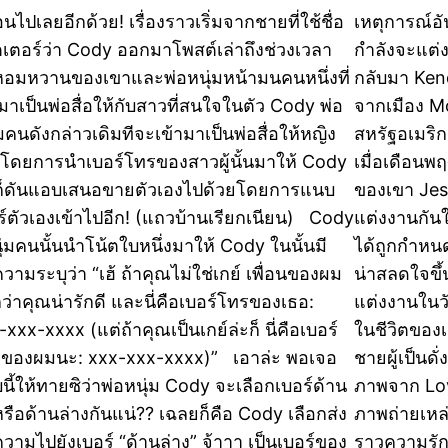
นไปเลยอีกด้วย! เรื่องราวเริ่มจากชายที่ใช้ชื่อ
เหตุการณ์อั
ตเตอร์ว่า Cody ออกมาโพสต์เล่าถึงช่วงเวลา
กำลังจะแต่
หอมหวานของเขาและพ่อหนุ่มหน้ามนคนหนึ่งที่
กลับมา Ken
ามาเป็นพ่อสื่อให้กับสาวที่สนใจในตัว Cody พ่อ
จากเมือง M
่มคนดังกล่าวเดิมทีจะเข้ามาเป็นพ่อสื่อให้หญิง
สหรัฐอเมริก
โดยการนำเบอร์โทรของสาวผู้นั้นมาให้ Cody
เมื่อเดือนพ
ก็ดันแอบเสนอขายตัวเองไปด้วยโดยการแนบ
ของเขา Jes
ร์ตัวเองเข้าไปอีก! (แถวบ้านเรียกเนียน) Cody
แต่งงานกันใ
่มคนนั้นนำโน้ตใบหนึ่งมาให้ Cody ในนั้นมี
ได้ถูกกำหนดเ
ความระบุว่า “เฮ้ ถ้าคุณไม่ใช่เกย์ เพื่อนของผม
น่าสลดใจขึ้
ว่าคุณน่ารักดี และนี่คือเบอร์โทรของเธอ:
แต่งงานในวัน
xxx-xxxx (แต่ถ้าคุณเป็นเกย์ล่ะก็ นี่คือเบอร์
ในชีวิตของเ
ของผมนะ: xxx-xxx-xxxx)” เอาล่ะ พอเจอ
ชายผู้เป็นด
นี้ให้ทายซิว่าพ่อหนุ่ม Cody จะเลือกเบอร์ด้าน
ภาพจาก Lov
รือด้านล่างกันแน่?? เฉลยก็คือ Cody เลือกส่ง
ภาพถ่ายเหล่า
ความไปยังเบอร์ “ด้านล่าง” จ้าาา เป็นเบอร์ของ
ราวความรัก