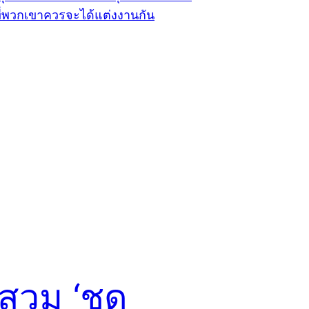
สวม ‘ชุด