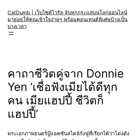
Skip
to
CatDumb | เว็บไซต์ไวรัล จับทุกกระแสบนโลกออนไลน์
มาย่อยให้คุณเข้าใจง่ายๆ พร้อมคอนเทนต์พิเศษบ้างเป็น
content
บางเวลา
คาถาชีวิตคู่จาก Donnie
Yen ‘เชื่อฟังเมียได้ดีทุก
คน เมียแฮปปี้ ชีวิตก็
แฮปปี้’
พระเอกภาพยนตร์บู๊แอคชันสไตล์กังฟูที่เรียกได้ว่าโด่งดัง