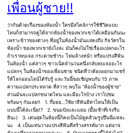
เพื่อนผู้ชาย!!
ว่ากันด้วยเรื่องของห้องน้ำ ใครมีสไตล์การใช้ชีวิตแบบ
ไหนก็สามารถดูได้จากห้องน้ำของพวกเขาได้เหมือนกันนะ
เพราะข้าวของต่างๆ ที่อยู่ในห้องน้ำมันแสดงถึง กิจวัตรใน
ห้องน้ำ ของพวกเขายังไงล่ะ มันก็คงไม่ใช่เรื่องแปลกอะไร
ถ้าเราพบเจอ กระดาษชำระ โฟมล้างหน้า หรือแปรงสีฟัน
ในห้องน้ำ แต่สาวๆ ชาวเน็ตจำนวนหนึ่งกลับพบเจออะไร
แปลกๆ ในห้องน้ำของเพื่อนชาย ชนิดที่ว่าต้องออกมาแชร์
ให้โลกออนไลน์ได้รับรู้ และวันนี้ขอเชิญพบกับ 15 ภาพ
ความแปลกประหลาด ที่สาวๆ พบใน “ห้องน้ำของผู้ชาย”
ส่วนมันจะแปลกขนาดไหน และมีอะไรบ้าง เราไปชม
พร้อมๆ กันเลย!! 1. กึ๋ยยย…ใช้ยาสีฟันอีท่าไหนให้เป็น
แบบนี้ได้ล่ะเนี่ย!? 2. ขนมปังและแยม (มื้อเช้าที่เร่งรีบ
สินะ) 3. เด่นสุดในห้องนี้ก็คงเป็นไม้ดูดส้วมรูปปืนนี่แหละ
นะ 4. เป็นแท่นวางแปรงสีฟันที่สร้างสรรค์มาก แต่อาจ
ต้องเปลี่ยนบ่อยหน่อยล่ะนะ 5. มันมาอยู่ตรงนี้ได้ยังไง!?