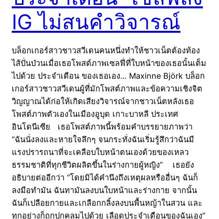
IG ไม่สนคำวิจารณ์
บล็อกเกอร์สาวชาวสวีเดนคนหนึ่งทำให้ชาวเน็ตต้องท้อง
ไส้ปั่นป่วนเมื่อเธอโพสต์ภาพเซลฟี่ที่ใบหน้าของเธอนั้นเต็ม
ไปด้วย ประจำเดือน ของเธอเอง… Maxinne Björk บล็อก
เกอร์สาวชาวสวีเดนผู้ที่มักโพสต์ภาพและข้อความเชิงจิต
วิญญาณได้ก่อให้เกิดเสียงวิจารณ์จากชาวเน็ตหลังเธอ
โพสต์ภาพตัวเองในเมืองอูบุด เกาะบาหลี ประเทศ
อินโดนีเซีย เธอโพสต์ภาพนี้พร้อมคำบรรยายภาพว่า
“ฉันนั่งลงและหายใจลึกๆ จนกระทั่งฉันเริ่มรู้สึกว่าฉันมี
แรงปรารถนาที่จะเคลือบใบหน้าตนเองด้วยของเหลว
ธรรมชาติที่ทุกชีวิตผลิตขึ้นในร่างกายผู้หญิง” เธอยัง
อธิบายต่ออีกว่า “โดยมิได้คำนึงถึงเหตุผลหรืออื่นๆ ฉันก็
ลงมือทำมัน ฉันทามันลงบนใบหน้าและร่างกาย จากนั้น
ฉันก็เปลือยกายและเกลือกกลิ้งลงบนพื้นหญ้าในสวน และ
ทุกอย่างก็ถูกปกคลุมไปด้วย เลือดประจำเดือนของฉันเอง”