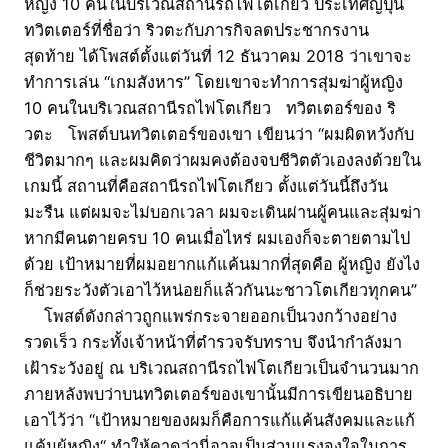
หญิง 10 คนในบริเวณสถานีรถไฟโตเกียว ประเทศญี่ปุ่น
ทวิตเตอร์ที่ชื่อว่า ริวตะกับภารกิจลดประชากรงาน
สุดท้าย ได้โพสต์ตั้งแต่วันที่ 12 ธันวาคม 2018 ว่าเขาจะ
ทำการเล่น “เกมสังหาร” โดยเขาจะทำการสุ่มฆ่าผู้หญิง
10 คนในบริเวณสถานีรถไฟโตเกียว ทวิตเตอร์ของ ริ
วตะ โพสต์บนทวิตเตอร์ของเขา เขียนว่า “ผมผิดหวังกับ
ชีวิตมากๆ และผมคิดว่าผมคงต้องจบชีวิตตัวเองลงด้วยใน
เกมนี้ สถานที่คือสถานีรถไฟโตเกียว ตั้งแต่วันนี้ถึงวัน
มะรืน แต่ผมจะไม่บอกเวลา ผมจะเดินผ่านผู้คนและสุ่มฆ่า
หากมีคนตายครบ 10 คนเมื่อไหร่ ผมเองก็จะตายตามไป
ด้วย เป้าหมายที่ผมอยากแก้แค้นมากที่สุดคือ ผู้หญิง ยังไง
ก็ช่วยระวังตัวเอาไว้หน่อยก็แล้วกันนะชาวโตเกียวทุกคน”
โพสต์ดังกล่าวถูกแพร่กระจายออกเป็นวงกว้างอย่าง
รวดเร็ว กระทั้งเจ้าหน้าที่ตำรวจรับทราบ จึงนำกำลังมา
เฝ้าระวังอยู่ ณ บริเวณสถานีรถไฟโตเกียวเป็นจำนวนมาก
ภายหลังพบว่าบนทวิตเตอร์ของเขานั้นมีการเขียนอธิบาย
เอาไว้ว่า “เป้าหมายของผมก็คือการแก้แค้นสังคมและแก้
แค้นผู้หญิง“ ทำให้คาดว่านี่อาจเป็นส่วนแรงจูงใจในการ