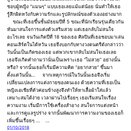
ชอบผู้หญิง “แมนๆ” แบบเธอเลยแม้แต่น้อย นั่นทำให้เธอ
รู้สึกผิดหวังกับความรักและรูปลักษณ์ของตัวเองอย่างมาก
ขณะที่เธอขึ้นชั้นมัธยมปีที่ 5 ขณะที่นักเรียนรุ่นเดียวกัน
หันมาสนใจการแต่งตัวเสริมสวย แต่เธอกลับไม่สนใจ
อะไรเลย จนวันเกิดปีที่ 18 ของเธอ ศิลปินที่เธอชอบมาเล่น
คอนเสิร์ตในไต้หวัน เธอจึงบอกกับทางวงดนตรีดังกล่าวว่า
วันนั้นเป็นเกิดของเธอ แต่พวกเขากลับไม่สนใจเธอเลย
เธอจึงเกิดคำถามว่านั่นเป็นเพราะเธอ “ไม่สวย” อย่างนั้น
หรือ? จากนั้นเธอก็เริ่มมีความคิด “อยากสวย” ขึ้นมา
ตั้งแต่วันนั้น… จากเหตุการณ์ในวันนั้นเธอจึงเริ่ม
เปลี่ยนแปลงการแต่งกายของตนเอง ด้วยความที่เธอเป็น
หญิงเอเชียที่ตัวค่อนข้างสูงจึงทำให้หาเสื้อผ้าใส่แล้ว
เหมาะสมได้ง่าย เวลาผ่านไปเรื่อยๆ เธอเริ่มสนใจเรื่อง
ความงาม เริ่มมีการใช้เครื่องสำอาง สนใจการแต่งหน้า
และการดูแลรูปร่าง จากนั้นพัฒนาการความงามของเธอก็
เพิ่มขึ้นเรื่อยๆ … …
01/10/2018