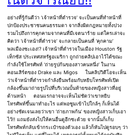
อย่างที่รู้กันดีว่า ‘เจ้าหน้าที่ตำรวจ’ จะเป็นคนที่ทำหน้าที่
ปกป้องประชาชนคนธรรมดา จากสิ่งผิดกฎหมายทั้งปวง
รวมไปถึงการคุกคามจากคนที่มีเจตนาร้าย แต่ใครเล่าจะ
คิดว่า ‘เจ้าหน้าที่ตำรวจ’ จะกลายเป็นคนที่ ‘คุกคาม’
พลเมืองซะเอง!? เจ้าหน้าที่ตำรวจในเมือง Houston รัฐ
เท็กซัส ประเทศสหรัฐอเมริกา ถูกถ่ายคลิปเอาไว้ได้ขณะ
กำลังใช้โทรศัพท์ ‘ถ่ายรูปก้นของสาวคนหนึ่ง’ ในงาน
คอนเสิร์ตของ Drake และ Migos ในคลิปวิดีโอจะเห็น
ว่าเจ้าหน้าที่ตำรวจกำลังยืนพร้อมกับหยิบโทรศัพท์เปิด
กล้องขึ้นมาถ่ายรูปไปที่บริเวณบั้นท้ายของหญิงสาวที่อยู่
ด้านหน้า ตอนแรกอาจจะเห็นไม่ชัดว่าเขาหยิบ
โทรศัพท์ขึ้นมาทำอะไร แต่พอซูมเข้าไปใกล้ๆ ก็เห็นได้
อย่างชัดเจนเลยว่าเขา ‘ถ่ายภาพก้น’ ของหญิงสาวเก็บเอา
ไว้!! แถมยังส่งไปให้คนอื่นดูอีกซะด้วย จากนั้นก็เก็บ
โทรศัพท์กลับเข้ากระเป๋าของตัวเอง แล้วก็หันไปดูรอบๆ ว่า
ไม่มีใครเห็น แต่ที่ไหนได้ เหตุการณ์ทั้งหมดได้ถูกบันทึก