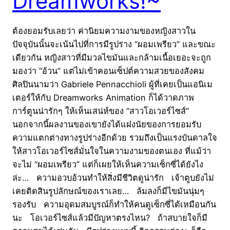
Dreamworks!~
ต้องยอมรับเลยว่า ค่านิยมความงามของหญิงสาวใน
ปัจจุบันนั้นจะเน้นไปที่การมีรูปร่าง “ผอมเพรียว” และขณะ
เดียวกัน หญิงสาวที่มีมวลไขมันและกล้ามเนื้อเยอะจะถูก
มองว่า “อ้วน” แต่ไม่เข้าคอนเซ็ปต์ความสวยของสังคม
ศิลปินนามว่า Gabriele Pennacchioli ผู้ที่เคยเป็นแอนิเม
เตอร์ให้กับ Dreamworks Animation ก็ได้วาดภาพ
การ์ตูนน่ารักๆ ให้เห็นเสน่ห์ของ “สาวโอเวอร์ไซส์”
นอกจากนี้ผลงานของเขายังได้แฝงนัยของการยอมรับ
ความแตกต่างทางรูปร่างอีกด้วย รวมถึงเป็นแรงบันดาลใจ
ให้สาวโอเวอร์ไซส์มั่นใจในความงามของตนเอง ที่แม้ว่า
จะไม่ “ผอมเพรียว” แต่ก็เผยให้เห็นความเซ็กซี่ได้ยังไง
ล่ะ… ความอวบอ้วนทำให้สิ่งมีชีวิตดูน่ารัก เจ้าตูบยังไม่
เคยติดสินรูปลักษณ์ของเราเลย… ล้มลงก็มีไขมันนุ่มๆ
รองรับ ความอุดมสมบูรณ์ก็ทำให้คนดูเซ็กซี่ได้เหมือนกัน
นะ โอเวอร์ไซส์แล้วมีปัญหาตรงไหน? ถ้าสบายใจก็มี