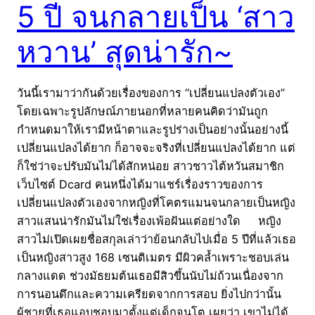
5 ปี จนกลายเป็น ‘สาว
หวาน’ สุดน่ารัก~
วันนี้เรามาว่ากันด้วยเรื่องของการ “เปลี่ยนแปลงตัวเอง”
โดยเฉพาะรูปลักษณ์ภายนอกที่หลายคนคิดว่ามันถูก
กำหนดมาให้เรามีหน้าตาและรูปร่างเป็นอย่างนั้นอย่างนี้
เปลี่ยนแปลงได้ยาก ก็อาจจะจริงที่เปลี่ยนแปลงได้ยาก แต่
ก็ใช่ว่าจะปรับมันไม่ได้สักหน่อย สาวชาวไต้หวันสมาชิก
เว็บไซต์ Dcard คนหนึ่งได้มาแชร์เรื่องราวของการ
เปลี่ยนแปลงตัวเองจากหญิงที่โคตรแมนจนกลายเป็นหญิง
สาวแสนน่ารักมันไม่ใช่เรื่องเพ้อฝันแต่อย่างใด หญิง
สาวไม่เปิดเผยชื่อสกุลเล่าว่าย้อนกลับไปเมื่อ 5 ปีที่แล้วเธอ
เป็นหญิงสาวสูง 168 เซนติเมตร มีผิวคล้ำเพราะชอบเล่น
กลางแดด ช่วงมัธยมต้นเธอมีสิวขึ้นนับไม่ถ้วนเนื่องจาก
การนอนดึกและความเครียดจากการสอบ ยิ่งไปกว่านั้น
ผู้ชายที่เธอแอบชอบมาตั้งแต่เด็กจนโต เผยว่า เขาไม่ได้