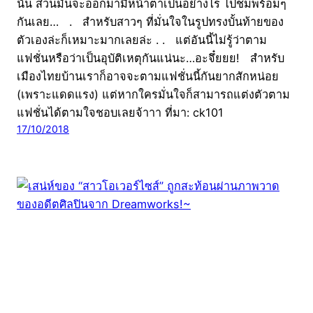
นั้น ส่วนมันจะออกมามีหน้าตาเป็นอย่างไร ไปชมพร้อมๆ
กันเลย… . สำหรับสาวๆ ที่มั่นใจในรูปทรงบั้นท้ายของ
ตัวเองล่ะก็เหมาะมากเลยล่ะ . . แต่อันนี้ไม่รู้ว่าตาม
แฟชั่นหรือว่าเป็นอุบัติเหตุกันแน่นะ…อะจึ๋ยยย! สำหรับ
เมืองไทยบ้านเราก็อาจจะตามแฟชั่นนี้กันยากสักหน่อย
(เพราะแดดแรง) แต่หากใครมั่นใจก็สามารถแต่งตัวตาม
แฟชั่นได้ตามใจชอบเลยจ้าาา ที่มา: ck101
17/10/2018