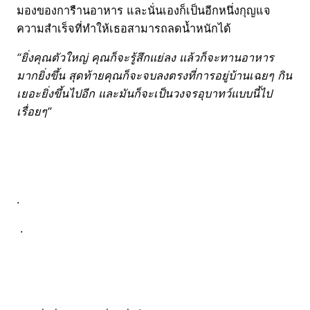
มองของการืานอาหาร และนั่นเองก็เป็นอีกหนึ่งกุญแจ
ความสำเร็จที่ทำให้เธอสามารถลดน้ำหนักได้
“ยิ่งคุณตัวใหญ่ คุณก็จะรู้สึกแย่ลง แล้วก็จะทานอาหาร
มากยิ่งขึ้น สุดท้ายคุณก็จะจบลงตรงที่การอยู่บ้านเฉยๆ กิน
เยอะยิ่งขึ้นไปอีก และมันก็จะเป็นวงจรอุบาทว์แบบนี้ไป
เรื่อยๆ”
.
.