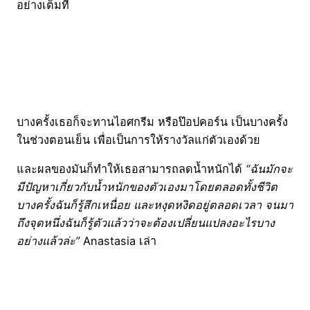
อย่างเต็มที่
บางครั้งเธอก็จะทานไอศกรีม หรือป๊อปคอร์น เป็นบางครั้ง
ในช่วงตอนเย็น เพื่อเป็นการให้รางวัลแก่ตัวเองด้วย
และผลของมันก็ทำให้เธอสามารถลดน้ำหนักได้
“ฉันมักจะ
มีปัญหาเกี่ยวกับน้ำหนักของตัวเองมาโดยตลอดทั้งชีวิต
บางครั้งฉันก็รู้สึกเหนื่อย และหงุดหงิดอยู่ตลอดเวลา จนมา
ถึงจุดหนึ่งฉันก็รู้ตัวแล้วว่าจะต้องเปลี่ยนแปลงอะไรบาง
อย่างแล้วล่ะ”
Anastasia เล่า