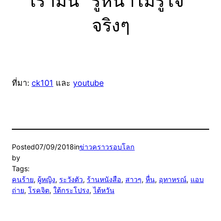
เรามัน “รู้หน้าไม่รู้ใจ”
จริงๆ
ที่มา:
ck101
และ
youtube
Posted
07/09/2018
in
ข่าวคราวรอบโลก
by
Tags:
คนร้าย
, 
ผู้หญิง
, 
ระวังตัว
, 
ร้านหนังสือ
, 
สาวๆ
, 
หื่น
, 
อุทาหรณ์
, 
แอบ
ถ่าย
, 
โรคจิต
, 
ใต้กระโปรง
, 
ไต้หวัน