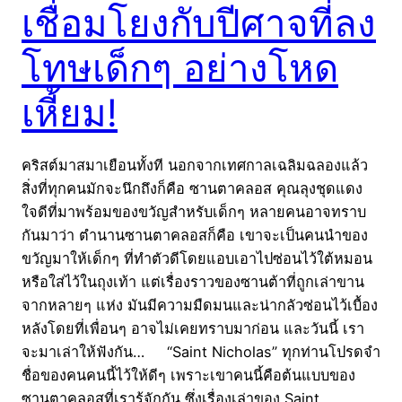
เชื่อมโยงกับปีศาจที่ลง
โทษเด็กๆ อย่างโหด
เหี้ยม!
คริสต์มาสมาเยือนทั้งที นอกจากเทศกาลเฉลิมฉลองแล้ว
สิ่งที่ทุกคนมักจะนึกถึงก็คือ ซานตาคลอส คุณลุงชุดแดง
ใจดีที่มาพร้อมของขวัญสำหรับเด็กๆ หลายคนอาจทราบ
กันมาว่า ตำนานซานตาคลอสก็คือ เขาจะเป็นคนนำของ
ขวัญมาให้เด็กๆ ที่ทำตัวดีโดยแอบเอาไปซ่อนไว้ใต้หมอน
หรือใส่ไว้ในถุงเท้า แต่เรื่องราวของซานต้าที่ถูกเล่าขาน
จากหลายๆ แห่ง มันมีความมืดมนและน่ากลัวซ่อนไว้เบื้อง
หลังโดยที่เพื่อนๆ อาจไม่เคยทราบมาก่อน และวันนี้ เรา
จะมาเล่าให้ฟังกัน… “Saint Nicholas” ทุกท่านโปรดจำ
ชื่อของคนคนนี้ไว้ให้ดีๆ เพราะเขาคนนี้คือต้นแบบของ
ซานตาคลอสที่เรารู้จักกัน ซึ่งเรื่องเล่าของ Saint