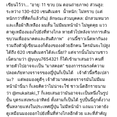
เขียนไว้ว่า… “อายุ: 11 ขวบ (ณ ตอนถ่ายภาพ) ส่วนสูง:
ระหว่าง 130-620 เซนติเมตร น้ำหนัก: ไม่ทราบ (แต่
หนักกว่าที่คิดก็แล้วกัน) ลักษณะส่วนบุคคล: มักสวมหมวก
และเสื้อผ้าสีเหลือง ผมสั้น ไม่มีผมหน้าม้า ไม่พูดคุย แวว
ตาดูเหมืองมองไปยังที่ห่างไกล หายตัวไปหลังจากการเดิน
ขบวนเพื่ออนาคตและสันติภาพ” งานนี้ชาวเน็ตพากันงง
รวมถึงตัวผู้เขียนเองก็ต้องของงด้วยอีกคน ใครมันจะไปสูง
ได้ถึง 620 เซนติเมตรได้ล่ะเนี่ย!? แต่จากนั้นไม่นานชาว
เน็ตนามว่า @yuyu7654321 ก็ได้เข้ามาเสนอว่า คนที่
หายตัวไปอาจจะเป็น “มาสคอต” ของการรณรงค์ความ
ปลอดภัยทางจราจรของญี่ปุ่นก็เป็นได้ เจ้าตัวนี้หรือเปล่า
นะ? แต่พอมองดูดีๆ เจ้าตัวมาสคอตจราจรมันไม่มีผม
หน้าม้านี่นา ก็เลยคิดว่าไม่น่าจะใช่ ชาวเน็ตอีกรายนาม
ว่า @mukaitaki_T ก็เลยเสนอว่ามันอาจจะเป็นหนึ่งในรูป
ปั้น บุตรแห่งพระอาทิตย์ ทั้งสามก็เป็นได้ รูปปั้นนี้ถูกตั้งวาง
ขึ้นหลายแห่งในประเทศญี่ปุ่น ไม่มีหน้าม้า แถมแววตายัง
ดูเหมือนมองออกไปยังพื้นที่ห่างไกลอีกด้วย และที่สำคัญ