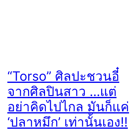
“Torso” ศิลปะชวนอี๋
จากศิลปินสาว …แต่
อย่าคิดไปไกล มันก็แค่
‘ปลาหมึก’ เท่านั้นเอง!!