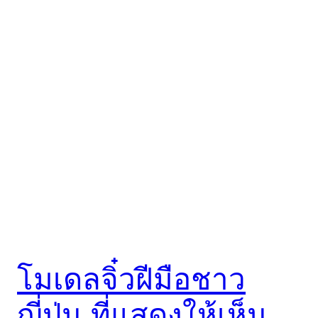
โมเดลจิ๋วฝีมือชาว
ญี่ปุ่น ที่แสดงให้เห็น