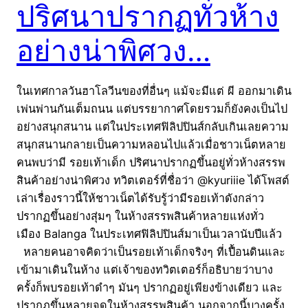
ปริศนาปรากฏทั่วห้าง
อย่างน่าพิศวง…
ในเทศกาลวันฮาโลวีนของที่อื่นๆ แม้จะมีแต่ ผี ออกมาเดิน
เพ่นพ่านกันเต็มถนน แต่บรรยากาศโดยรวมก็ยังคงเป็นไป
อย่างสนุกสนาน แต่ในประเทศฟิลิปปินส์กลับเกินเลยความ
สนุกสนานกลายเป็นความหลอนไปแล้วเมื่อชาวเน็ตหลาย
คนพบว่ามี รอยเท้าเด็ก ปริศนาปรากฏขึ้นอยู่ทั่วห้างสรรพ
สินค้าอย่างน่าพิศวง ทวิตเตอร์ที่ชื่อว่า @kyuriiie ได้โพสต์
เล่าเรื่องราวนี้ให้ชาวเน็ตได้รับรู้ว่ามีรอยเท้าดังกล่าว
ปรากฏขึ้นอย่างสุ่มๆ ในห้างสรรพสินค้าหลายแห่งทั่ว
เมือง Balanga ในประเทศฟิลิปปินส์มาเป็นเวลานับปีแล้ว
หลายคนอาจคิดว่าเป็นรอยเท้าเด็กจริงๆ ที่เปื้อนดินและ
เข้ามาเดินในห้าง แต่เจ้าของทวิตเตอร์ก็อธิบายว่าบาง
ครั้งก็พบรอยเท้าดำๆ มันๆ ปรากฏอยู่เพียงข้างเดียว และ
ปรากฏขึ้นหลายจุดในห้างสรรพสินค้า นอกจากนี้บางครั้ง