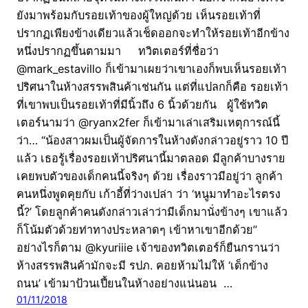
ยังมาพร้อมกับรอยเท้าของผู้ใหญ่ด้วย เห็นรอยเท้าที่
ปรากฏเพียงข้างเดียวแล้วเช็ดออกจะทำให้รอยเท้าอีกข้าง
หนึ่งปรากฏขึ้นตามมา ทวิตเตอร์ที่ชื่อว่า
@mark_estavillo ก็เข้ามาเผยว่าเขาเองก็พบเห็นรอยเท้า
ปริศนาในห้างสรรพสินค้าเช่นกัน แต่ที่แปลกก็คือ รอยเท้า
ที่เขาพบเป็นรอยเท้าที่มีนิ้วถึง 6 นิ้วด้วยกัน ผู้ใช้ทวิต
เตอร์นามว่า @ryanx2fer ก็เข้ามาเล่าเสริมเหตุการณ์นี้
ว่า… “น้องสาวผมเป็นผู้จัดการในห้างดังกล่าวอยู่ราว 10 ปี
แล้ว เธอรู้เรื่องรอยเท้าปริศนานี้มาตลอด มีลูกค้าบางราย
เคยพบตัวของเด็กคนนี้จริงๆ ด้วย เรื่องราวมีอยู่ว่า ลูกค้า
คนหนึ่งพูดคุยกับ เก้าอี้ที่ว่างเปล่า ว่า ‘หนูมาทำอะไรตรง
นี้?’ โดยลูกค้าคนดังกล่าวเล่าว่ามีเด็กมานั่งข้างๆ เขาแล้ว
ก็โน้มตัวด้วยท่าทางประหลาดๆ เข้าหาเขาอีกด้วย”
อย่างไรก็ตาม @kyuriiie เจ้าของทวิตเตอร์ก็ยืนกรานว่า
ห้างสรรพสินค้ามักจะมี รปภ. คอยห้ามไม่ให้ ‘เด็กข้าง
ถนน’ เข้ามาป้วนเปี้ยนในห้างอย่างแน่นอน …
01/11/2018