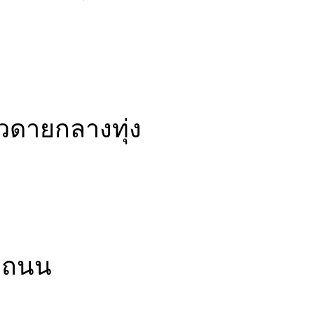
ยวดายกลางทุ่ง
างถนน