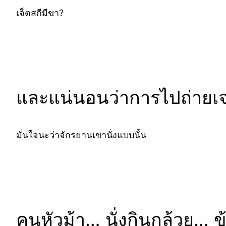
เจ็ตสกีมีขา?
และแน่นอนว่าการไปถ่ายเจอเ
มั่นใจนะว่าจักรยานเขานั่งแบบนั้น
คนหัวม้า… นั่งกินกล้วย… 