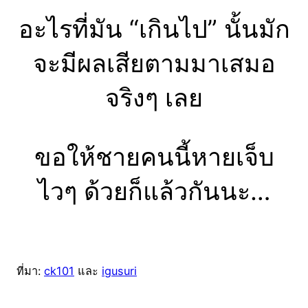
อะไรที่มัน “เกินไป” นั้นมัก
จะมีผลเสียตามมาเสมอ
จริงๆ เลย
ขอให้ชายคนนี้หายเจ็บ
ไวๆ ด้วยก็แล้วกันนะ…
ที่มา:
ck101
และ
igusuri