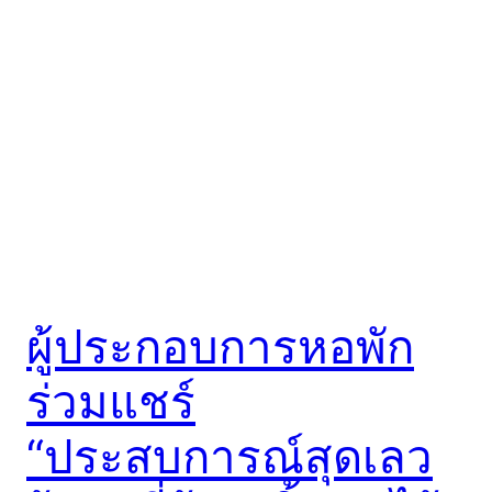
ผู้ประกอบการหอพัก
ร่วมแชร์
“ประสบการณ์สุดเลว