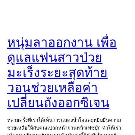
หนุ่มลาออกงาน เพื่อ
ดูแลแฟนสาวป่วย
มะเร็งระยะสุดท้าย
วอนช่วยเหลือค่า
เปลี่ยนถังออกซิเจน
หลายครั้งที่เราได้เห็นการแสดงน้ำใจและหยิบยื่นความ
ช่วยเหลือให้กับคนแปลกหน้าผ่านหน้าเฟซบุ๊ก ทำให้เรา