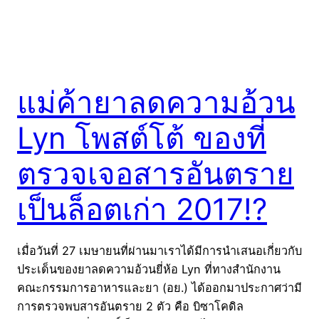
แม่ค้ายาลดความอ้วน
Lyn โพสต์โต้ ของที่
ตรวจเจอสารอันตราย
เป็นล็อตเก่า 2017!?
เมื่อวันที่ 27 เมษายนที่ผ่านมาเราได้มีการนำเสนอเกี่ยวกับ
ประเด็นของยาลดความอ้วนยี่ห้อ Lyn ที่ทางสำนักงาน
คณะกรรมการอาหารและยา (อย.) ได้ออกมาประกาศว่ามี
การตรวจพบสารอันตราย 2 ตัว คือ บิซาโคดิล