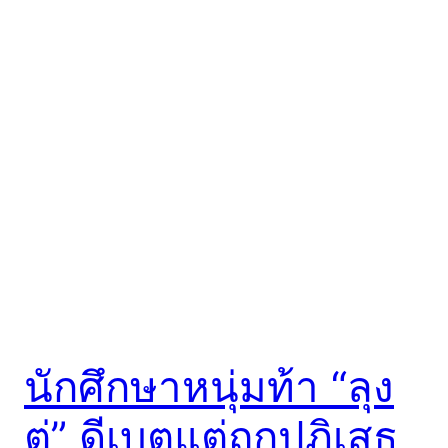
นักศึกษาหนุ่มท้า “ลุง
ตู่” ดีเบตแต่ถูกปฏิเสธ