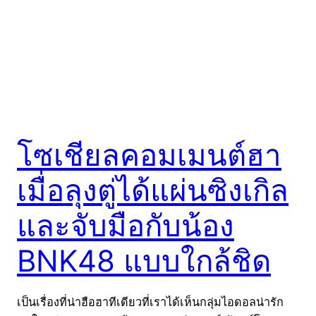
โซเชียลคอมเมนต์ฮา
เมื่อลุงตู่ได้แผ่นซิงเกิล
และจับมือกับน้อง
BNK48 แบบใกล้ชิด
เป็นเรื่องที่น่าฮือฮาทีเดียวที่เราได้เห็นกลุ่มไอดอลน่ารัก