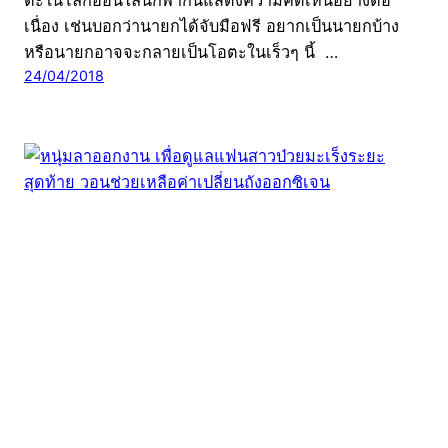
ตะในโลกออนไลน์ก็พากันแสดงความคิดเห็นอย่างต่อ
เนื่อง เช่นบอกว่านายกได้จับมือฟรี อยากเป็นนายกบ้าง
หรือนายกอาจจะกลายเป็นโอตะในเร็วๆ นี้ …
24/04/2018