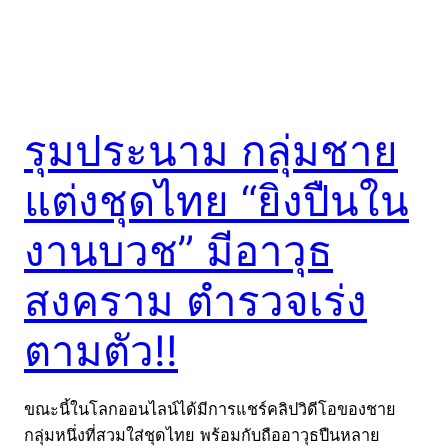
รุมประนาม กลุ่มชาย
แต่งชุดไทย “ยิงปืนใน
งานบวช” มีอาวุธ
สงคราม ตำรวจเร่ง
ตามตัว!!
ขณะนี้ในโลกออนไลน์ได้มีการแชร์คลิปวิดีโอของชาย
กลุ่มหนึ่งที่สวมใส่ชุดไทย พร้อมกับถืออาวุธปืนหลาย