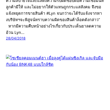
ความสบายใจและแสดงความรับผิดชอบต่อความเชื่อมั่นที่
ลูกค้ามีให้ และไม่อยากให้ตัวแทนถูกกระแสสังคม จึงขอ
แจ้งหยุดการขายสินค้า #Lyn จนกว่าจะได้รับแจ้งจากทา
งบริษัทฯจะพิสูจน์ทราบความผิดของสินค้าล็อตดังกล่าว”
หากมีความคืบหน้าอย่างไรเกี่ยวกับประเด็นยาลดความ
อ้วน Lyn…
28/04/2018