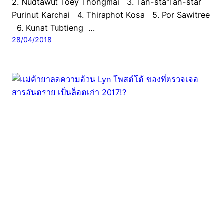
2. Nudtawut Toey Thongmai 3. Tan-starTan-star
Purinut Karchai 4. ‎Thiraphot Kosa‎ 5. ‎Por Sawitree‎
6. Kunat Tubtieng‎ …
28/04/2018