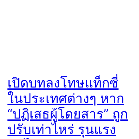
เปิดบทลงโทษแท็กซี่
ในประเทศต่างๆ หาก
“ปฏิเสธผู้โดยสาร” ถูก
ปรับเท่าไหร่ รุนแรง