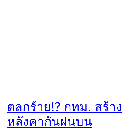
ตลกร้าย!? กทม. สร้าง
หลังคากันฝนบน