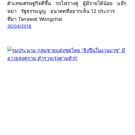
ตัวเลขเศรษฐกิจดีขึ้น รถไฟรางคู่ ผู้มีรายได้น้อย แจ๊ก
หม่า รัฐธรรมนูญ อนาคตที่อยากเห็น 12 ประการ
ที่มา Tanawat Wongchai
30/04/2018