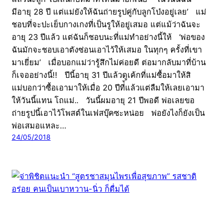
มีอายุ 28 ปี แต่แม่ยังให้ฉันถ่ายรูปคู่กับลูกโป่งอยู่เลย’ แม่
ชอบที่จะปะเย็บกางเกงที่เป็นรูให้อยู่เสมอ แต่แม้ว่าฉันจะ
อายุ 23 ปีแล้ว แต่ฉันก็ชอบนะที่แม่ทำอย่างนี้ให้ ‘พ่อของ
ฉันมักจะชอบเอาตังซ่อนเอาไว้ให้เสมอ ในทุกๆ ครั้งที่เขา
มาเยี่ยม’ เมื่อบอกแม่ว่ารู้สึกไม่ค่อยดี ต่อมากลับมาที่บ้าน
ก็เจออย่างนี้!! ปีนี้อายุ 31 ปีแล้วดูเค้กที่แม่ซื้อมาให้สิ
แม่บอกว่าซื้อเอามาให้เมื่อ 20 ปีที่้แล้วแต่ลืมให้เลยเอามา
ให้วันนี้แทน โถแม่.. วันนี้ผมอายุ 21 ปีพอดี พ่อเลยขอ
ถ่ายรูปนี้เอาไว้โพสต์ในเฟสบุ๊คซะหน่อย พ่อยังไงก็ยังเป็น
พ่อเสมอแหละ…
24/05/2018