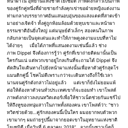
หน้าผาใน อุทยานแห่งชาติโยเซมิตี ภาพดังกล่าวเป็นภาพ
ของคู่รักคู่หนึ่งที่ฝ่ายชายกำลังคุกเข่าขอฝ่ายหญิงแต่งงาน
ท่ามกลางบรรยากาศอันแสนอบอุ่นของแสงแดดที่สาดเข้า
มาอย่างเจิดจ้า ทั้งคู่ถูกห้อมล้อมด้วยหุบเขาและหน้าผา
ธรรมชาติอันยิ่งใหญ่ แต่มนุษย์ตัวเล็กๆ สองคนในภาพ
กลับกลายเป็นจุดเด่นและทำให้ภาพดูงดงามแบบที่หาไม่
ได้ง่ายๆ เมื่อได้ภาพที่แสนงดงามเช่นนี้แล้ว ช่าง
ภาพ Dippel จึงต้องการรู้ว่า คู่รักที่เขาถ่ายติดมานั้นเป็น
ใครกันแน่ แต่พวกเขาอยู่ไกลเกินที่จะถามได้ Dippel จึง
ตัดสินใจเดินทางไปยังหน้าผาแห่งนั้นเพื่อหาตัวคู่รักสุดโร
แมนติกคู่นี้ โชคไม่ดีเพราะกว่าจะเดินทางถึงก็ใช้เวลา
นานจนคู่รักดังกล่าวไม่อยู่แล้ว แต่เขาก็ยังไม่ยอมแพ้
ต่อให้ต้องหาตัวจนทั่วประเทศเขาก็จะยอมทำ เขาโพสต์
ภาพดังกล่าวลงบนทวิตเตอร์เพื่อให้ชาวเน็ตช่วยกันแชร์ไป
ให้ถึงหูของหนุ่มสาวในภาพทั้งสองคน เขาโพสต์ว่า: “ชาว
ทวิตช่วยด้วย…คู่รักสองคนนี้เป็นใคร ผมอยากพบตัวพวก
เขามากๆ ผมถ่ายรูปนี้มาจากยอดเขาในอุทยานแห่งชาติ
โยเซมิตี เมื่อวันที่ 6 ตุลาคม 2018” จากนั้นชาวเน็ตก็