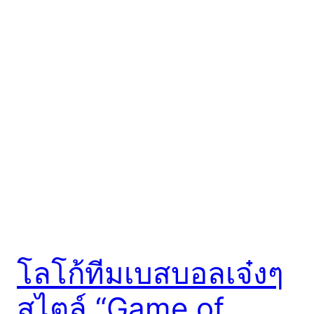
โลโก้ทีมเบสบอลเจ๋งๆ
สไตล์ “Game of