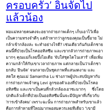
ครอบครัว’ อินจัดไป
แล้วน้อง
พ่อแม่หลายคนคงจะอยากถ่ายภาพเด็กๆ เก็บเอาไว้เพื่อ
เป็นความทรงจำดีๆ แต่ถ้าหากว่าลูกของคุณเป็นขี้อาย ไม่
กล้าเข้ากล้องล่ะ จะทำอย่างไรดี? เช่นเดียวกันกับเด็กชาย
คนนี้ที่ป่วยเป็นโรคออทิสซึม และเขากลัวการถ่ายภาพเอา
มากๆ คุณแม่ก็เลยปิ๊งไอเดีย ‘จับใส่ชุดไดโนเสาร์’ เพื่อเพิ่ม
ความกล้าให้กับเขาเวลาถ่ายภาพ แต่กลายเป็นว่าเด็กชา
ยกลับ ‘อินจัด’ จนกลายเป็นชุดภาพที่แสนงดงาม และ
สดใส คุณแม่ Samantha Lu ช่างภาพผู้ประสบปัญหากับ
การถ่ายภาพเจ้าหนู Levi ลูกของตัวเองที่ป่วยเป็นโรคอ
อทิสซึม และเขาเป็นคนที่กลัวกล้องเอาซะมากๆ ซึ่งโดย
ปกติแล้วเด็กที่ป่วยเป็นออทิสซึมนั้นจะมีปัญหาที่เกี่ยวกับ
‘การเข้าสังคม’ เพราะฉะนั้น การถ่ายภาพสำหรับเขาแล้ว
คือการท้าทายที่ใหญ่มากพอสมควรเลยทีเดียว “เขามี