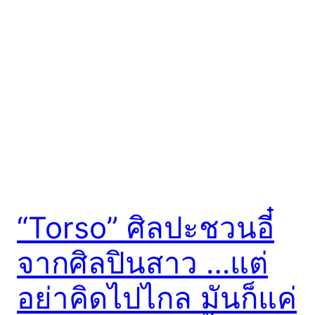
“Torso” ศิลปะชวนอี๋
จากศิลปินสาว …แต่
อย่าคิดไปไกล มันก็แค่