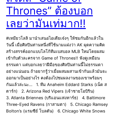
Thrones” ต้องบอก
เลยว่ามันเท่มาก!!
#เหมียวโลลิ มานำเสนอไอเดียเจ๋งๆ ให้ชมกันอีกแล้วใน
วันนี้ เมื่อศิลปินท่านหนึ่งที่ใช้นามแฝงว่า AK ผุดความคิด
สร้างสรรค์ออกแบบโลโก้ทีมเบสบอล MLB ใหม่โดยผสม
เข้ากับตัวละครจาก Game of Thrones!! ฟังดูเหมือน
ธรรมดา แต่บอกเลยว่าฝีมือของศิลปินท่านนี้ไม่ธรรมดา
อย่างแน่นอน ถ้าอยากรู้ว่าเมื่อผสมผสานเข้ากันแล้วมันจะ
ออกมาเป็นอย่างไร คงต้องไปชมผลงานของเขาพร้อมๆ
กันแล้วล่ะนะ… 1. ทีม Anaheim Eddard Starks (เน็ด ส
ตาร์ก) 2. Arizona Red Vipers (เจ้าชายโอบิริน)
3. Atlanta Briennes (บริแอนแห่งทาร์ธ) 4. Baltimore
Three-Eyed Ravens (กาสามตา) 5. Chicago Ramsey
Bolton’s (แรมซีย์ โบลตัน) 6. Chicago White Snows