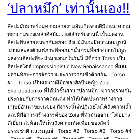
‘ปลาหมึก’ เท่านั้นเอง!!
ศิลปะมักมาพร้อมความสวยงามอันเกิดจากฝีมือและความ
พยายามของเหล่าศิลปิน… แต่สำหรับงานนี้ เป็นผลงาน
ศิลปะที่หลายคนพากันสยอง ถึงแม้มันจะมีความสมบูรณ์
แบบและลงตัวแต่ภาพที่ออกมานั้นชวนอี๋อย่างบอกไม่ถูก
ผลงานศิลปะที่จะนำมาเสนอในวันนี้ มีชื่อว่า Torso เป็น
ศิลปะสไตล์ Impressionistic New Renaissance ที่ผสม
ผสานทักษะการจัดวางและการวาดเข้าด้วยกัน Torso
#1 Torso เป็นผลงานฝีมือของศิลปินหญิง Zoia
Skoropadenko ที่ได้นำชิ้นส่วน “ปลาหมึก” มาวางรวมกัน
ประกอบกับการวาดตกแต่ง ทำให้เกิดเป็นภาพร่างกาย
มนุษย์อันน่าขยะแขยง ถึงกระนั้นก็ปฏิเสธไม่ได้ถึงความล้ำ
และฝีมือการสร้างสรรค์ของ Zoia ที่ทำมันออกมาได้อย่าง
ดีเยี่ยม สะท้อนให้เห็นถึงความทัดเทียมของสัตว์
ธรรมชาติ และมนุษย์ Torso #2 Torso #3 Torso #4
Torso #5 Torso #6 Torso #7 Torso #8 Torso