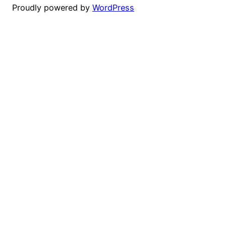
Proudly powered by
WordPress