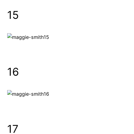
15
16
17