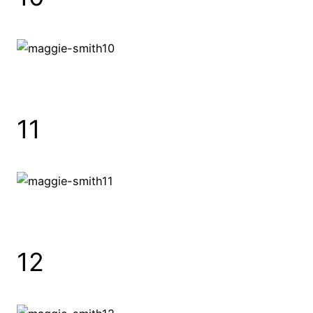
11
12