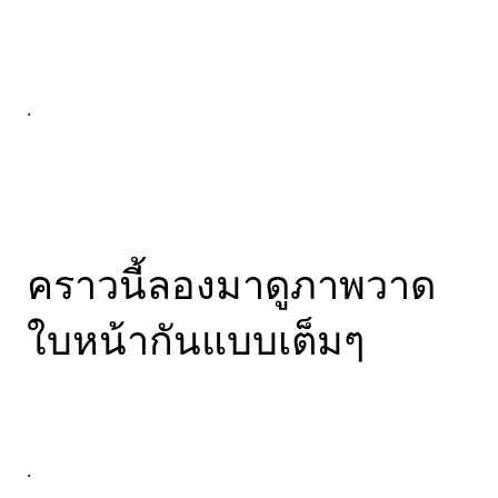
.
คราวนี้ลองมาดูภาพวาด
ใบหน้ากันแบบเต็มๆ
.