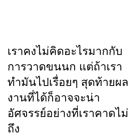
เราคงไม่คิดอะไรมากกับ
การวาดขนนก แต่ถ้าเรา
ทำมันไปเรื่อยๆ สุดท้ายผล
งานที่ได้ก็อาจจะน่า
อัศจรรย์อย่างที่เราคาดไม่
ถึง