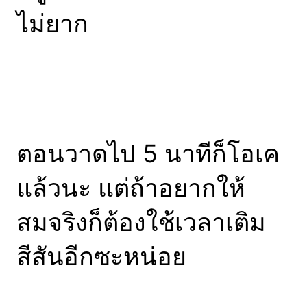
ไม่ยาก
ตอนวาดไป 5 นาทีก็โอเค
แล้วนะ แต่ถ้าอยากให้
สมจริงก็ต้องใช้เวลาเติม
สีสันอีกซะหน่อย