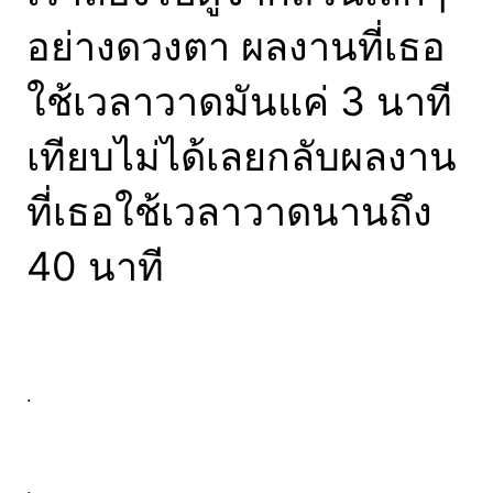
อย่างดวงตา ผลงานที่เธอ
ใช้เวลาวาดมันแค่ 3 นาที
เทียบไม่ได้เลยกลับผลงาน
ที่เธอใช้เวลาวาดนานถึง
40 นาที
.
.