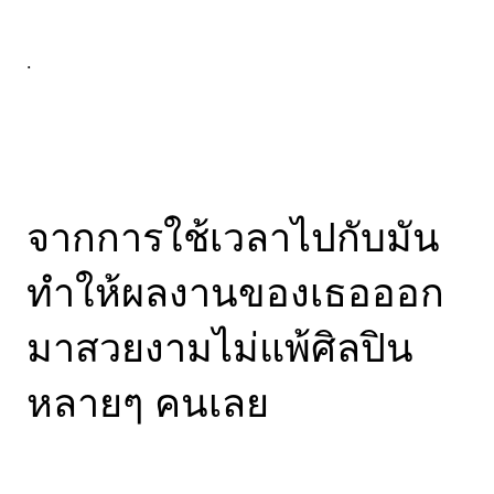
.
จากการใช้เวลาไปกับมัน
ทำให้ผลงานของเธอออก
มาสวยงามไม่แพ้ศิลปิน
หลายๆ คนเลย