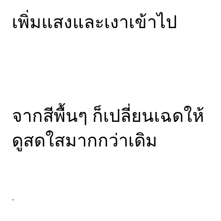
เพิ่มแสงและเงาเข้าไป
จากสีพื้นๆ ก็เปลี่ยนเฉดให้
ดูสดใสมากกว่าเดิม
.