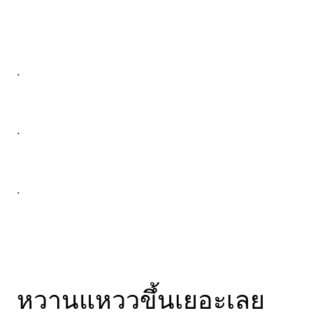
.
.
.
หวานแหววขึ้นเยอะเลย