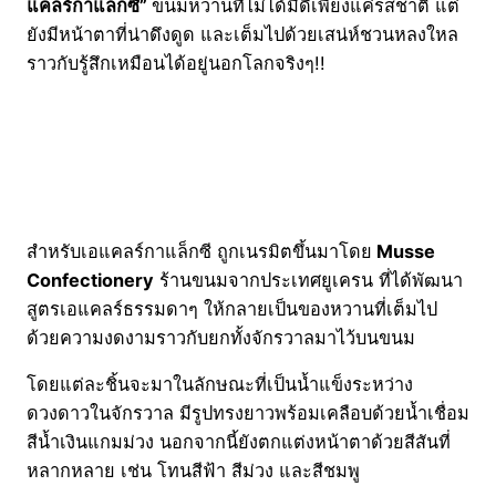
แคลร์กาแล็กซี”
ขนมหวานที่ไม่ได้มีดีเพียงแค่รสชาติ แต่
ยังมีหน้าตาที่น่าดึงดูด และเต็มไปด้วยเสน่ห์ชวนหลงใหล
ราวกับรู้สึกเหมือนได้อยู่นอกโลกจริงๆ!!
สำหรับเอแคลร์กาแล็กซี ถูกเนรมิตขึ้นมาโดย
Musse
Confectionery
ร้านขนมจากประเทศยูเครน ที่ได้พัฒนา
สูตรเอแคลร์ธรรมดาๆ ให้กลายเป็นของหวานที่เต็มไป
ด้วยความงดงามราวกับยกทั้งจักรวาลมาไว้บนขนม
โดยแต่ละชิ้นจะมาในลักษณะที่เป็นน้ำแข็งระหว่าง
ดวงดาวในจักรวาล มีรูปทรงยาวพร้อมเคลือบด้วยน้ำเชื่อม
สีน้ำเงินแกมม่วง นอกจากนี้ยังตกแต่งหน้าตาด้วยสีสันที่
หลากหลาย เช่น โทนสีฟ้า สีม่วง และสีชมพู