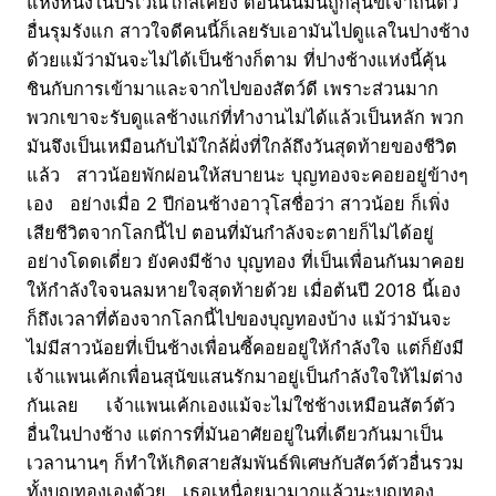
แห่งหนึ่งในบริเวณใกล้เคียง ตอนนั้นมันถูกสุนัขเจ้าถิ่นตัว
อื่นรุมรังแก สาวใจดีคนนี้ก็เลยรับเอามันไปดูแลในปางช้าง
ด้วยแม้ว่ามันจะไม่ได้เป็นช้างก็ตาม ที่ปางช้างแห่งนี้คุ้น
ชินกับการเข้ามาและจากไปของสัตว์ดี เพราะส่วนมาก
พวกเขาจะรับดูแลช้างแก่ที่ทำงานไม่ได้แล้วเป็นหลัก พวก
มันจึงเป็นเหมือนกับไม้ใกล้ฝั่งที่ใกล้ถึงวันสุดท้ายของชีวิต
แล้ว สาวน้อยพักผ่อนให้สบายนะ บุญทองจะคอยอยู่ข้างๆ
เอง อย่างเมื่อ 2 ปีก่อนช้างอาวุโสชื่อว่า สาวน้อย ก็เพิ่ง
เสียชีวิตจากโลกนี้ไป ตอนที่มันกำลังจะตายก็ไม่ได้อยู่
อย่างโดดเดี่ยว ยังคงมีช้าง บุญทอง ที่เป็นเพื่อนกันมาคอย
ให้กำลังใจจนลมหายใจสุดท้ายด้วย เมื่อต้นปี 2018 นี้เอง
ก็ถึงเวลาที่ต้องจากโลกนี้ไปของบุญทองบ้าง แม้ว่ามันจะ
ไม่มีสาวน้อยที่เป็นช้างเพื่อนซี้คอยอยู่ให้กำลังใจ แต่ก็ยังมี
เจ้าแพนเค้กเพื่อนสุนัขแสนรักมาอยู่เป็นกำลังใจให้ไม่ต่าง
กันเลย เจ้าแพนเค้กเองแม้จะไม่ใช่ช้างเหมือนสัตว์ตัว
อื่นในปางช้าง แต่การที่มันอาศัยอยู่ในที่เดียวกันมาเป็น
เวลานานๆ ก็ทำให้เกิดสายสัมพันธ์พิเศษกับสัตว์ตัวอื่นรวม
ทั้งบุญทองเองด้วย เธอเหนื่อยมามากแล้วนะบุญทอง