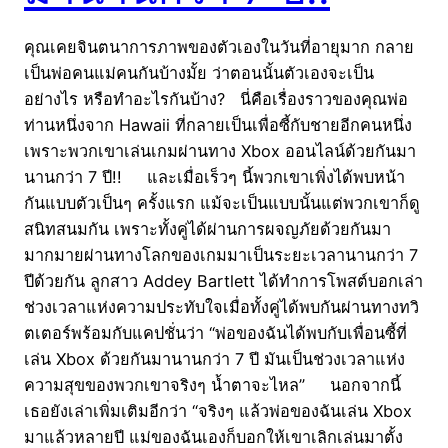
คุณเคยจินตนาการภาพของตัวเองในวันที่อายุมาก กลาย
เป็นพ่อคนแม่คนกันบ้างมั้ย ว่าตอนนั้นตัวเองจะเป็น
อย่างไร หรือทำอะไรกันบ้าง? นี่คือเรื่องราวของคุณพ่อ
ท่านหนึ่งจาก Hawaii ที่กลายเป็นเพื่อซี้กับชายอีกคนหนึ่ง
เพราะพวกเขาเล่นเกมผ่านทาง Xbox ออนไลน์ด้วยกันมา
นานกว่า 7 ปี!! และเมื่อเร็วๆ นี้พวกเขาเพิ่งได้พบหน้า
กันแบบตัวเป็นๆ ครั้งแรก แม้จะเป็นแบบนั้นแต่พวกเขาก็ดู
สนิทสนมกัน เพราะทั้งคู่ได้ผ่านการผจญภัยด้วยกันมา
มากมายผ่านทางโลกของเกมมาเป็นระยะเวลานานกว่า 7
ปีด้วยกัน ลูกสาว Addey Bartlett ได้ทำการโพสต์บอกเล่า
ช่วงเวลาแห่งความประทับใจเมื่อทั้งคู่ได้พบกันผ่านทางทวิ
ตเตอร์พร้อมกับแคปชั่นว่า “พ่อของฉันได้พบกับเพื่อนซี้ที่
เล่น Xbox ด้วยกันมานานกว่า 7 ปี มันเป็นช่วงเวลาแห่ง
ความสุขของพวกเขาจริงๆ น้ำตาจะไหล” นอกจากนี้
เธอยังเล่าเพิ่มเติมอีกว่า “จริงๆ แล้วพ่อของฉันเล่น Xbox
มาแล้วหลายปี แม่ของฉันเองก็บอกให้เขาเลิกเล่นมาตั้ง