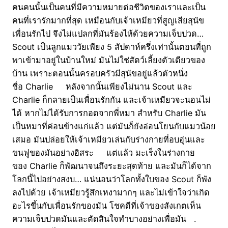
คนคนนั้นเป็นคนที่มีความหมายต่อชีวิตของเราและเป็น
คนที่เรารักมากที่สุด เหมือนกับเจ้าเหมียวที่สูญเสียสุนัข
เพื่อนรักไป จึงไม่แปลกที่มันร้องไห้ด้วยความเจ็บปวด…
Scout เป็นลูกแมววัยเพียง 5 สัปดาห์ครึ่งเท่านั้นตอนที่ถูก
พาเข้ามาอยู่ในบ้านใหม่ มันไม่ใช่สัตว์เลี้ยงตัวเดียวของ
บ้าน เพราะตอนนั้นครอบครัวมีสุนัขอยู่แล้วตัวหนึ่ง
ชื่อ Charlie หลังจากนั้นเพียงไม่นาน Scout และ
Charlie ก็กลายเป็นเพื่อนรักกัน และเจ้าเหมียวจะนอนไม่
ได้ หากไม่ได้รับการกอดจากพี่หมา สำหรับ Charlie มัน
เป็นหมาที่ค่อนข้างแก่แล้ว แต่มันก็ยังอ่อนโยนกับแมวน้อย
เสมอ มันปล่อยให้เจ้าเหมียวเล่นกับร่างกายที่อบอุ่นและ
ขนฟูของมันอย่างอิสระ แต่แล้ว มะเร็งในร่างกาย
ของ Charlie ก็พัฒนาจนถึงระยะสุดท้าย และมันก็ได้จาก
โลกนี้ไปอย่างสงบ… แน่นอนว่าโลกทั้งใบของ Scout ก็พัง
ลงไปด้วย เจ้าเหมียวรู้สึกเหงามากๆ และไม่เข้าใจว่าเกิด
อะไรขึ้นกับเพื่อนรักของมัน โชคดีที่เจ้าของสังเกตเห็น
ความเจ็บปวดมันและตัดสินใจทำบางอย่างเพื่อมัน .