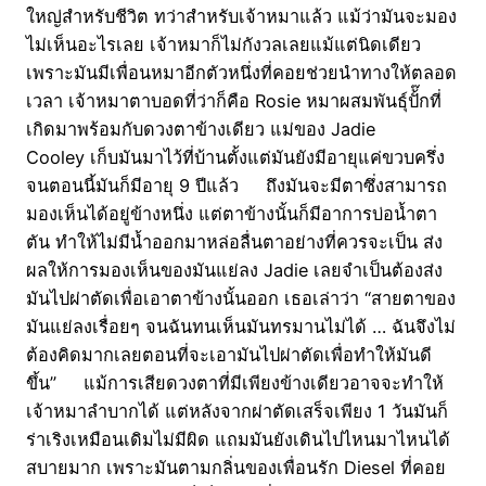
ใหญ่สำหรับชีวิต ทว่าสำหรับเจ้าหมาแล้ว แม้ว่ามันจะมอง
ไม่เห็นอะไรเลย เจ้าหมาก็ไม่กังวลเลยแม้แต่นิดเดียว
เพราะมันมีเพื่อนหมาอีกตัวหนึ่งที่คอยช่วยนำทางให้ตลอด
เวลา เจ้าหมาตาบอดที่ว่าก็คือ Rosie หมาผสมพันธุ์ปั้๊กที่
เกิดมาพร้อมกับดวงตาข้างเดียว แม่ของ Jadie
Cooley เก็บมันมาไว้ที่บ้านตั้งแต่มันยังมีอายุแค่ขวบครึ่ง
จนตอนนี้มันก็มีอายุ 9 ปีแล้ว ถึงมันจะมีตาซึ่งสามารถ
มองเห็นได้อยู่ข้างหนึ่ง แต่ตาข้างนั้นก็มีอาการบ่อน้ำตา
ตัน ทำให้ไม่มีน้ำออกมาหล่อลื่นตาอย่างที่ควรจะเป็น ส่ง
ผลให้การมองเห็นของมันแย่ลง Jadie เลยจำเป็นต้องส่ง
มันไปผ่าตัดเพื่อเอาตาข้างนั้นออก เธอเล่าว่า “สายตาของ
มันแย่ลงเรื่อยๆ จนฉันทนเห็นมันทรมานไม่ได้ … ฉันจึงไม่
ต้องคิดมากเลยตอนที่จะเอามันไปผ่าตัดเพื่อทำให้มันดี
ขึ้น” แม้การเสียดวงตาที่มีเพียงข้างเดียวอาจจะทำให้
เจ้าหมาลำบากได้ แต่หลังจากผ่าตัดเสร็จเพียง 1 วันมันก็
ร่าเริงเหมือนเดิมไม่มีผิด แถมมันยังเดินไปไหนมาไหนได้
สบายมาก เพราะมันตามกลิ่นของเพื่อนรัก Diesel ที่คอย