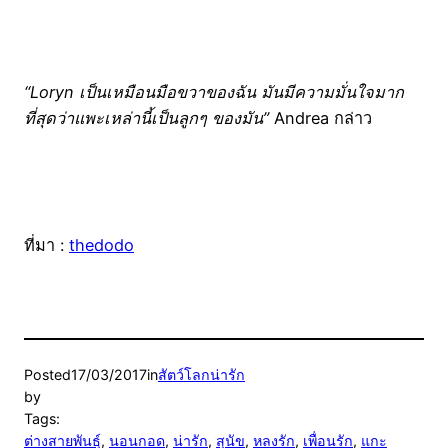
“Loryn เป็นเหมือนมือขวาของฉัน มันมีความมั่นใจมาก
ที่สุดว่าแพะเหล่านี้เป็นลูกๆ ของมัน”
Andrea กล่าว
ที่มา :
thedodo
Posted
17/03/2017
in
สัตว์โลกน่ารัก
by
Tags:
ต่างสายพันธุ์
, 
นอนกอด
, 
น่ารัก
, 
สุนัข
, 
หลงรัก
, 
เพื่อนรัก
, 
แกะ