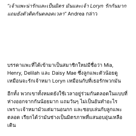
“เจ้าแพะน่ารักและเป็นมิตร มันและเจ้า Loryn รักกันมาก
แถมยังตัวติดกันตลอดเวลา”
Andrea กล่าว
บรรดาแพะที่ได้เข้ามาเป็นสมาชิกใหม่มีชื่อว่า Mia,
Henry, Delilah และ Daisy Mae ซึ่งลูกแพะตัวน้อยดู
เหมือนจะรักเจ้าหมา Loryn เหมือนกับที่เธอรักพวกมัน
อีกทั้ง พวกเขาทั้งหมดยังใช้เวลาอยู่ร่วมกันตลอดในแบบที่
ห่างออกจากกันน้อยมาก แถมวันๆ ไม่เป็นอันทำอะไร
เพราะเจ้าหมามัวแต่มานอนกก และชอบเล่นกับลูกแพะ
ตลอด เรียกได้ว่ามันช่างเป็นมิตรภาพที่แสนอบอุ่นเหลือ
เดิน