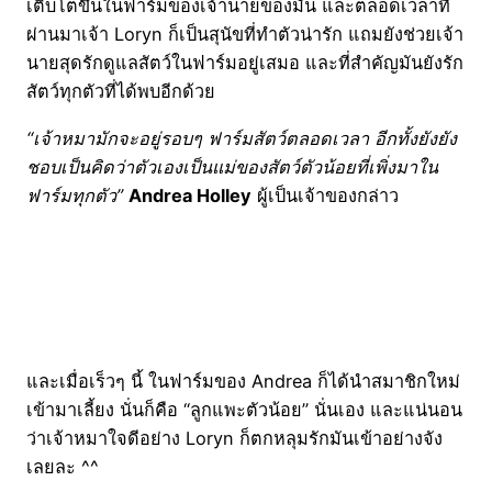
เติบโตขึ้นในฟาร์มของเจ้านายของมัน และตลอดเวลาที่
ผ่านมาเจ้า Loryn ก็เป็นสุนัขที่ทำตัวน่ารัก แถมยังช่วยเจ้า
นายสุดรักดูแลสัตว์ในฟาร์มอยู่เสมอ และที่สำคัญมันยังรัก
สัตว์ทุกตัวที่ได้พบอีกด้วย
“เจ้าหมามักจะอยู่รอบๆ ฟาร์มสัตว์ตลอดเวลา อีกทั้งยังยัง
ชอบเป็นคิดว่าตัวเองเป็นแม่ของสัตว์ตัวน้อยที่เพิ่งมาใน
ฟาร์มทุกตัว”
Andrea Holley
ผู้เป็นเจ้าของกล่าว
และเมื่อเร็วๆ นี้ ในฟาร์มของ Andrea ก็ได้นำสมาชิกใหม่
เข้ามาเลี้ยง นั่นก็คือ “ลูกแพะตัวน้อย” นั่นเอง และแน่นอน
ว่าเจ้าหมาใจดีอย่าง Loryn ก็ตกหลุมรักมันเข้าอย่างจัง
เลยละ ^^