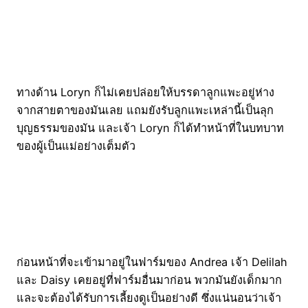
ทางด้าน Loryn ก็ไม่เคยปล่อยให้บรรดาลูกแพะอยู่ห่าง
จากสายตาของมันเลย แถมยังรับลูกแพะเหล่านี้เป็นลุก
บุญธรรมของมัน และเจ้า Loryn ก็ได้ทำหน้าที่ในบทบาท
ของผู้เป็นแม่อย่างเต็มตัว
ก่อนหน้าที่จะเข้ามาอยู่ในฟาร์มของ Andrea เจ้า Delilah
และ Daisy เคยอยู่ที่ฟาร์มอื่นมาก่อน พวกมันยังเด็กมาก
และจะต้องได้รับการเลี้ยงดูเป็นอย่างดี ซึ่งแน่นอนว่าเจ้า