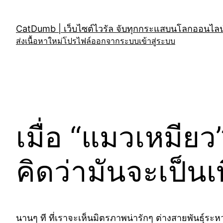
Skip
to
CatDumb | เว็บไซต์ไวรัล จับทุกกระแสบนโลกออนไลน์
content
ส่งเนื้อหาใหม่
โปรไฟล์
ออกจากระบบ
เข้าสู่ระบบ
เมื่อ “แมวเหมียว
คิดว่ามันจะเป็นเพื
นานๆ ที ที่เราจะเห็นมิตรภาพน่ารักๆ ต่างสายพันธุ์ระห