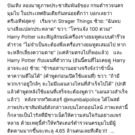
บันเทิง ลองมาดูภาพประชาสัมพันธ์ของ กรมตำรวจนคร
มุมไบ ในประเทศอินเดียกันหน่อยดีกว่า บอกเลยว่า
ครีเอทีฟสุดๆ! เริ่มจาก Strager Things ซ้าย: “ฉันพบ
บางสิ่งแปลกประหลาด” ขวา: “โทรแจ้ง 100 ด่วน!”
Harry Potter และสัญลักษณ์เครื่องรางยมทูตแบบตำร๊วจ
ตำรวจ “ไม่จำเป็นจะต้องพึ่งเครื่องรางยมทูตเสมอไป หาก
จะหลีกเลี่ยงความตาย” (แค่ห้ามตรงไปก็พอแล้ว) และ
Harry Potter กับแผนที่ตัวกวน (อันนี้คนที่ไม่เคยดู Harry
อาจจะงง) ซ้าย: “ข้าขอสาบานอย่างจริงจังว่าข้านั้น
หาความดีไม่ได้” (คำพูดก่อนเปิดใช้แผนที่) ขวา: “ถ้ามี
พวกเราอยู่ใกล้ๆ จะไม่มีแผนลวงไหนที่สำเร็จไปได้” (ปกติ
แล้วคำพูดหลังใช้แผนที่เสร็จจะต้องพูดว่า “แผนลวงสำเร็จ
แล้ว”) หลังจากทวิตเตอร์ @mumbaipolice ได้โพสต์
ภาพประชาสัมพันธ์ดังกล่าวลงบนโลกออนไลน์ ภาพเหล่านี้
ก็กลายเป็นไวรัลที่มีชาวเน็ตให้ความสนใจกันอย่างแพร่
หลาย ด้วยเหตุนี้ทำให้ทวิตเตอร์ตำรวจนครมุมไบมีผู้
ติดตามมากขึ้นจะทะลุ 4.65 ล้านคนเลยทีเดียว!! …