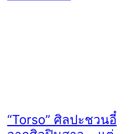
“Torso” ศิลปะชวนอี๋