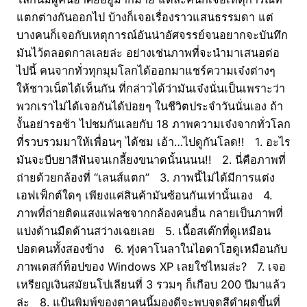
แตกต่างกันออกไป บ้างก็เจอเรื่องราวแสนธรรมดา แต่
บางคนก็เจอกับเหตุการณ์อันน่าอัศจรรย์จนอยากจะบันทึก
มันไว้ตลอดกาลเลยล่ะ อย่างเช่นภาพที่จะนำมาเสนอต่อ
ไปนี้ คนจากทั่วทุกมุมโลกได้ออกมาแชร์ความเจ๋งต่างๆ
ให้ชาวเน็ตได้เห็นกัน ที่กล่าวได้ว่ามันเจ๋งนั่นเป็นเพราะว่า
พวกเราไม่ได้เจอกันได้บ่อยๆ ในชีวิตประจำวันนั่นเอง ถ้า
งั้นอย่ารอช้า ไปชมกันเลยกับ 18 ภาพความเจ๋งจากทั่วโลก
ที่รวบรวมมาให้เพื่อนๆ ได้ชม เอ้า…ไปดูกันโลด!! 1. อะไร
มันจะบีบยาสีฟันจนเกลี้ยงขนาดนั้นนนน!! 2. นี่คือภาพที่
ถ่ายด้วยกล้องที่ “เลนส์แตก” 3. ภาพนี้ไม่ได้มีการแต่ง
เอฟเฟ็กต์ใดๆ เพียงแค่สินค้ามันซ้อนกันเท่านั้นเอง 4.
ภาพที่ถ่ายติดแสงแฟลชจากกล้องคนอื่น กลายเป็นภาพที่
แบ่งด้านมืดด้านสว่างเฉยเลย 5. เนื้อสเต๊กที่ดูเหมือน
ปอดคนทั้งสองข้าง 6. ทุ่งคาโนลาในไอดาโฮดูเหมือนกับ
ภาพเดสก์ท็อปของ Windows XP เลยใช่ไหมล่ะ? 7. เจอ
เหรียญเงินสมัยนโปเลียนที่ 3 รวมๆ ก็เกือบ 200 ปีมาแล้ว
ล่ะ 8. แป้นพิมพ์ของตาคนนี้มองดีจะพบจุดสีดำผุดขึ้นที่