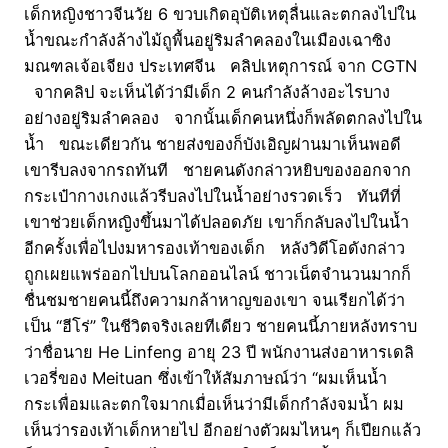
เด็กหญิงชาวจีนวัย 6 ขวบเกิดอุบัติเหตุลื่นและตกลงไปใน
น้ำขณะกำลังล้างไม้ถูพื้นอยู่ริมลำคลองในเมืองเฉาซิง
มณฑลเจ้อเจียง ประเทศจีน คลิปเหตุการณ์ จาก CGTN
จากคลิป จะเห็นได้ว่ามีเด็ก 2 คนกำลังล้างอะไรบาง
อย่างอยู่ริมลำคลอง จากนั้นเด็กคนหนึ่งก็พลัดตกลงไปใน
น้ำ ขณะเดียวกัน ชายส่งของก็บังเอิญผ่านมาเห็นพอดี
เขารีบลงจากรถทันที ชายคนดังกล่าวหยิบของออกจาก
กระเป๋ากางเกงแล้วรีบลงไปในน้ำอย่างรวดเร็ว ทันทีที่
เขาช่วยเด็กหญิงขึ้นมาได้ปลอดภัย เขาก็กลับลงไปในน้ำ
อีกครั้งเพื่อไปงมหารองเท้าของเด็ก หลังวิดีโอดังกล่าว
ถูกเผยแพร่ออกไปบนโลกออนไลน์ ชาวเน็ตจำนวนมากก็
ชื่นชมชายคนนี้ถึงความกล้าหาญของเขา จนเรียกได้ว่า
เป็น “ฮีโร่” ในชีวิตจริงเลยทีเดียว ชายคนนี้ภายหลังทราบ
ว่าชื่อนาย He Linfeng อายุ 23 ปี พนักงานส่งอาหารเดลิ
เวอรี่ของ Meituan ซึ่งเข้าให้สัมภาษณ์ว่า “ผมเห็นน้ำ
กระเพื่อมและตกใจมากเมื่อเห็นว่ามีเด็กกำลังจมน้ำ ผม
เห็นว่ารองเท้าเด็กหายไป อีกอย่างตัวผมไหนๆ ก็เปียกแล้ว