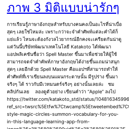
ภาพ 3 มิติแบบน่ารักๆ
การเรียนรู้ภาษาอังกฤษสำหรับบางคนคงเป็นอะไรที่น่าเบื่อ
สุดๆ เลยใช่ไหมล่ะ เพราะกว่าจะจำคำศัพท์แต่ละคำได้ก็
แย่แล้ว ไหนจะต้องกังวลไวยากรณ์อีกคงจะเครียดกันน่าดู
แต่วันนี้บริษัทพัฒนาเทคโนโลยี Katakoto ได้พัฒนา
แอปพลิเคชันชื่อว่า Spell Master ขึ้นมาเพื่อช่วยให้ผู้ใช้
สามารถจดจำคำคัพท์ภาษาอังกฤษได้ง่ายขึ้นแถมน่าสนุก
สุดๆ เลยอีกด้วย Spell Master คือแอปฯที่สามารถทำให้
คำศัพท์ที่เราเขียนลงบนแผนกระดาษนั้น มีรูปร่าง ขึ้นมา
จริงๆ ได้ ราวกับมีเวทมนตร์จริงๆ อย่างนั้นเลยล่ะ ชม
คลิปกันเลย ลองดูตัวอย่าง เขียนคำว่า “Apple” ลงไป
https://twitter.com/katakoto_std/status/1048163459
ref_src=twsrc%5Etfw%7Ctwcamp%5Etweetembed%7C
style-magic-circles-summon-vocabulary-for-you-
in-this-language-learning-app-from-
japan%25e3%2580%2590vid%25e3%2580%2591%2F