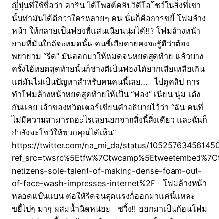
ญี่ปุ่นที่ใช้ชื่อว่า คาริน ได้โพสต์คลิปวิดีโอโชว์ในสิ่งที่เขา
นั้นทำมันได้ดีกว่าใครหลายๆ คน นั่นก็คือการขยี้ โฟมล้าง
หน้า ให้กลายเป็นฟองที่แสนเนียนนุ่มได้!!? โฟมล้างหน้า
ยามที่มันใกล้จะหมดนั้น คนขี้เสียดายคงจะรู้ดีว่าต้อง
พยายาม “รีด” มันออกมาให้หมดจนหยดสุดท้าย แล้วบาง
ครั้งไอ้หยดสุดท้ายนั้นก็ช่างตีเป็นฟองได้ยากเสียเหลือเกิน
แต่มันไม่เป็นปัญหาสำหรับคนคนนี้เลย… ไปดูคลิป การ
ทำโฟมล้างหน้าหยดสุดท้ายให้เป็น “ฟอง” เนียน นุ่ม เด้ง
กันเเลย เจ้าของทวิตเตอร์เขียนคำอธิบายไว้ว่า “ฉัน คนที่
ไม่มีความสามารถอะไรเลยนอกจากสิ่งนี้สิ่งเดียว และฉันก็
กำลังจะโชว์ให้พวกคุณได้เห็น”
https://twitter.com/na_mi_da/status/10525763456145
ref_src=twsrc%5Etfw%7Ctwcamp%5Etweetembed%7C
netizens-sole-talent-of-making-dense-foam-out-
of-face-wash-impresses-internet%2F โฟมล้างหน้า
หลอดแบ๊นแบน ต่อให้รีดจนสุดแรงก็ออกมาแค่นี้แหละ
ขยี้ไปๆ มาๆ ผสมน้ำนิดหน่อย ชวิ้ง!! ออกมาเป็นก้อนโฟม