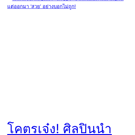
โคตรเจ๋ง! ศิลปินนำ