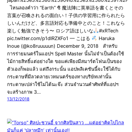
ไหนลองคำว่า “Earth” ซิ 魔法陣に英単語を書くとその
言葉が召喚されるの面白い！子供の学習用に作られたら
しいんだけど、多言語対応も準備中とのこと！これなら
楽しく勉強できそう〜 ロシア語ほしいな
#xRTech
pic.twitter.com/p1dIRZXFo1 — こはる
Haruka
Inoue (@ko8ruuuuun) December 9, 2018 สำหรับ
การร่ายมนตร์ในแอปฯ Spell Master นั้นไม่จำเป็นต้องใช้
ไม้กายสิทธิ์แต่อย่างใด ขอแค่เพียงมีสมาร์ตโฟนเป็นของ
ตัวเองก็พอแล้ว แต่ถึงกระนั้น แอปพลิเคชันนี้จะใช้ได้กับ
กระดาษที่มีลวดลายเวทมนตร์ของทางบริษัทเท่านั้น
กระดาษเปล่าใช้ไม่ได้นะจ๊ะ ส่วนจำนวนคำศัพท์ที่แอปฯ
จะสร้างภาพ 3…
13/12/2018