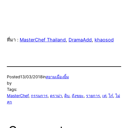
ที่มา :
MasterChef Thailand
,
DramaAdd
,
khaosod
Posted
13/03/2018
in
สยามเมืองยิ้ม
by
Tags:
MasterChef
, 
กรรมการ
, 
ดราม่า
, 
ดิบ
, 
ถังขยะ
, 
รายการ
, 
เท่
, 
ไก๋
, 
ไม่
สุก