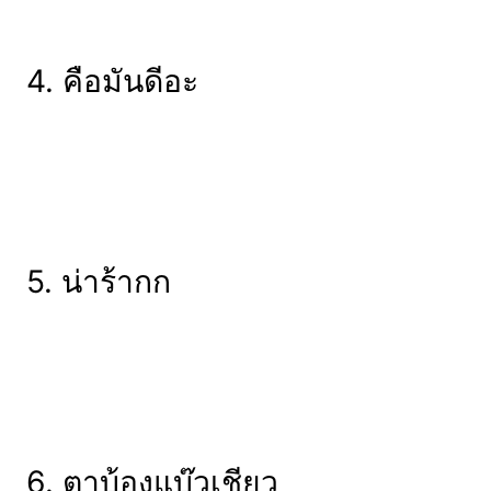
4. คือมันดีอะ
5. น่าร้ากก
6. ตาบ้องแบ๊วเชียว