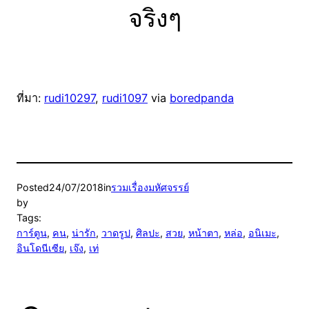
จริงๆ
ที่มา:
rudi10297
,
rudi1097
via
boredpanda
Posted
24/07/2018
in
รวมเรื่องมหัศจรรย์
by
Tags:
การ์ตูน
, 
คน
, 
น่ารัก
, 
วาดรูป
, 
ศิลปะ
, 
สวย
, 
หน้าตา
, 
หล่อ
, 
อนิเมะ
, 
อินโดนีเซีย
, 
เจ๊ง
, 
เท่