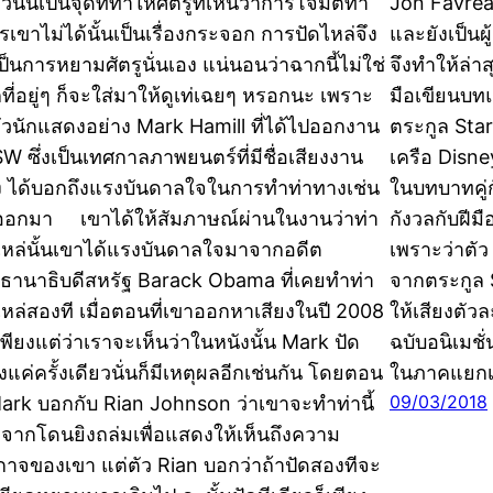
วนั้นเป็นจุดที่ทำให้ศัตรูที่เห็นว่าการโจมตีทำ
Jon Favrea
รเขาไม่ได้นั้นเป็นเรื่องกระจอก การปัดไหล่จึง
และยังเป็นผ
เป็นการหยามศัตรูนั่นเอง แน่นอนว่าฉากนี้ไม่ใช่
จึงทำให้ล่า
ที่อยู่ๆ ก็จะใส่มาให้ดูเท่เฉยๆ หรอกนะ เพราะ
มือเขียนบทแ
ตัวนักแสดงอย่าง Mark Hamill ที่ได้ไปออกงาน
ตระกูล Sta
W ซึ่งเป็นเทศกาลภาพยนตร์ที่มีชื่อเสียงงาน
เครือ Disn
่ง ได้บอกถึงแรงบันดาลใจในการทำท่าทางเช่น
ในบทบาทคู่
นออกมา เขาได้ให้สัมภาษณ์ผ่านในงานว่าท่า
กังวลกับฝีม
ไหล่นั้นเขาได้แรงบันดาลใจมาจากอดีต
เพราะว่าตั
ธานาธิบดีสหรัฐ Barack Obama ที่เคยทำท่า
จากตระกูล 
ไหล่สองที เมื่อตอนที่เขาออกหาเสียงในปี 2008
ให้เสียงตั
ยงแต่ว่าเราจะเห็นว่าในหนังนั้น Mark ปัด
ฉบับอนิเมชั
งแค่ครั้งเดียวนั่นก็มีเหตุผลอีกเช่นกัน โดยตอน
ในภาคแยกเ
09/03/2018
 Mark บอกกับ Rian Johnson ว่าเขาจะทำท่านี้
งจากโดนยิงถล่มเพื่อแสดงให้เห็นถึงความ
งกาจของเขา แต่ตัว Rian บอกว่าถ้าปัดสองทีจะ