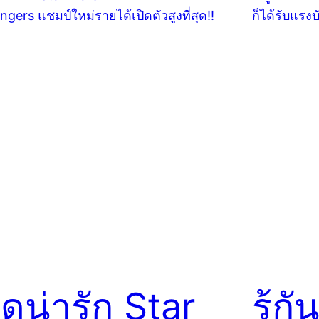
ุดน่ารัก Star
รู้ก