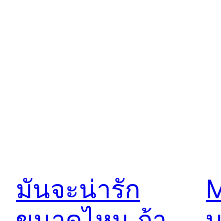
มันจะน่ารัก
M
ขนาดไหน ถ้า
บ