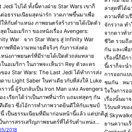
 Jedi ไปได้ ทั้งนี้ทางฝ่าย Star Wars เขาก็
ล่าสุดที่ได้ฉ
ต่อธรรมเนียมสุดน่ารัก วาดภาพขึ้นมาเพื่อ
ความที่ตัวเร
ดีให้กับตำแหน่ง ภาพยนตร์สร้างรายได้เปิดตัว
จักรวาล ทำให
ที่สุดในอเมริกา ของหนังเรื่อง Avengers:
จากดาวทั่วก
inity War จาก Star Wars สู่ Infinity War
ชีวิต รวมถึ
นภาพที่มีความหมายดีจริงๆ กับการส่งต่อ
กัน และเพื่
หน่งภาพยนตร์ที่มีรายได้เปิดตัวถล่มทลาย
เรื่องนี้ก็
สุดในอเมริกา ในภาพจะเห็นว่า Rey ตัวละคร
นี้เราก็จะน
กของ Star Wars: The Last Jedi ได้ทำการส่ง
การออกแบบด้
ดาบ Light Saber ในท่าเดียวกับที่ส่งให้ Luke
ชมกัน หมวก
คราวนี้ ผู้รับกลับเป็น Iron Man แห่ง Avengers
ใจในการออ
เอง เรียกได้ว่าเป็นภาพที่น่ารัก แถมเท่สุดๆ กัน
เรื่องนั้นม
ทีเดียว ซึ่งไอ้การทำภาพวาดยินดีให้กับแชมป์
ไว้บนหัวขอ
นี้ เป็นธรรมเนียมที่มีมาก่อนหน้านี้แล้ว แต่ปกติ
ที่ Skywal
ป็นการสรรเสริญภาพยนตร์ที่ได้รับตำแหน่ง…
ยานความเร็ว
05/2018
Cantwell ผ