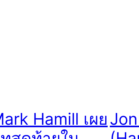
ark Hamill เผย
Jon
ทสุดท้ายใน
(Ha