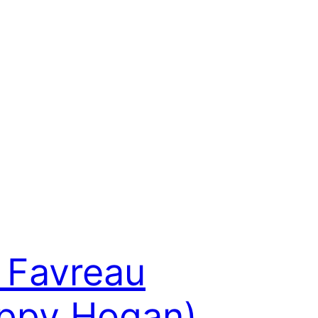
 Favreau
ppy Hogan)