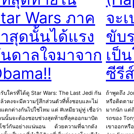
tar Wars ภาค
จะเ
่าสุดนั้นได้แรง
ขับร
ันดาลใจมาจาก
เป็น
bama!!
ซีรี
รับใครที่ได้ดู Star Wars: The Last Jedi กัน
ถ้าพูดถึง J
ล้วคงจะมีความรู้สึกส่วนตัวที่ทั้งชอบและไม่
หรือติดตามว
ตกต่างกันไปใช่ไหม แต่ #เหมียวมู่ทู่ เชื่อว่า
มากนัก แต่
คนนั้นจะต้องชอบช่วงสุดท้ายที่ลุคออกมาปัด
รถของ Tony
้อโชว์กันอย่างแน่นอน ด้วยความที่ฉากดัง
เขาออกหรือ