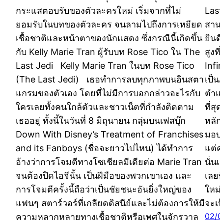
กระแสตอบรับของตัวละครใหม่ เริ่มจากที่ไม่
Last
ยอมรับในบทของตัวละคร จนลามไปถึงการเหยียด
สาน
เชื้อชาติและหน้าตาของนักแสดง ซึ่งกรณีนี้เกิดขึ้น
ยิน
กับ Kelly Marie Tran ผู้รับบท Rose Tico ใน The
สูง
Last Jedi Kelly Marie Tran ในบท Rose Tico
Inf
(The Last Jedi) เธอทำการลบทุกภาพบนอินสตา
เป็
แกรมของตัวเอง โดยที่ไม่มีการบอกกล่าวอะไรกับ
ตำแ
ใครเลยทั้งคนใกล้ตัวและชาวเน็ตที่กำลังติดตาม
ที่
เธออยู่ ทั้งนี้ในวันที่ 8 มิถุนายน กลุ่มบนเฟสบุ๊ก
หลั
Down With Disney’s Treatment of Franchises
มอบ
and its Fanboys (ชื่อจะยาวไปไหน) ได้ทำการ
แต่
อ้างว่าการโจมตีทางโซเชียลมีเดียต่อ Marie Tran
นั่น
จนต้องปิดไอจีนั้น เป็นฝีมือของพวกเขาเอง และ
เลย
การโจมตีครั้งนี้ถือว่าเป็นชัยชนะอันยิ่งใหญ่ของ
ใหม่
แฟนๆ สตาร์วอร์ที่เกลียดดิสนีย์และไม่ต้องการให้มี
จะเ
02/
ความหลากหลายทางเชื้อชาติหรือเพศในจักรวาล