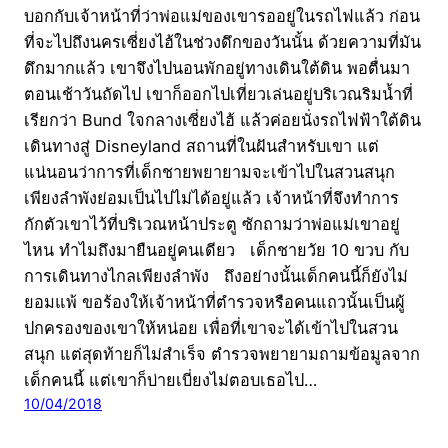
บอกกับเจ้าหน้าที่ว่าพ่อแม่ของเขารออยู่ในรถไฟแล้ว ก่อน
ที่จะไปถึงนครเซี่ยงไฮ้ในช่วงดึกของวันนั้น ด้วยความที่มัน
ดึกมากแล้ว เขาจึงไปนอนพักอยู่ทางเดินใต้ดิน พอตื่นมา
ตอนเช้าวันถัดไป เขาก็ออกไปเที่ยวเล่นอยู่บริเวณริมน้ำที่
เรียกว่า Bund ใจกลางเซี่ยงไฮ้ แล้วค่อยนั่งรถไฟฟ้าใต้ดิน
เดินทางสู่ Disneyland สถานที่ในฝันสำหรับเขา แต่
แน่นอนว่าการที่เด็กชายพยายามจะเข้าไปในสวนสนุก
เพียงลำพังย่อมเป็นไปไม่ได้อยู่แล้ว เจ้าหน้าที่จึงทำการ
กักตัวเขาไว้ที่บริเวณหน้าประตู ซักถามว่าพ่อแม่เขาอยู่
ไหน ทำไมถึงมายืนอยู่คนเดียว เด็กชายวัย 10 ขวบ กับ
การเดินทางไกลเพียงลำพัง ถึงอย่างนั้นเด็กคนนี้ก็ยังไม่
ยอมแพ้ ขอร้องให้เจ้าหน้าที่ตำรวจหรือคนแถวนั้นเป็นผู้
ปกครองของเขาให้หน่อย เพื่อที่เขาจะได้เข้าไปในสวน
สนุก แต่สุดท้ายก็ไม่สำเร็จ ตำรวจพยายามถามข้อมูลจาก
เด็กคนนี้ แต่เขาก็บ่ายเบี่ยงไม่ตอบเธอไป…
10/04/2018