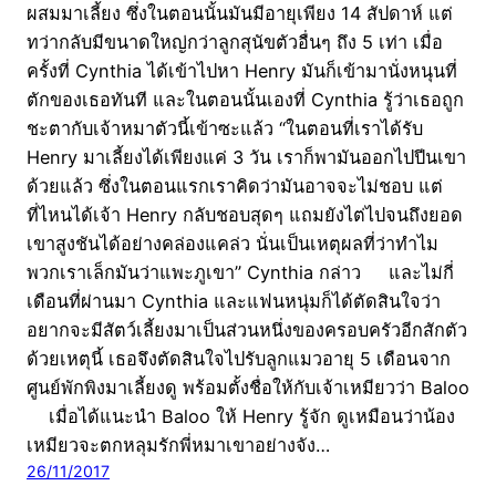
ผสมมาเลี้ยง ซึ่งในตอนนั้นมันมีอายุเพียง 14 สัปดาห์ แต่
ทว่ากลับมีขนาดใหญ่กว่าลูกสุนัขตัวอื่นๆ ถึง 5 เท่า เมื่อ
ครั้งที่ Cynthia ได้เข้าไปหา Henry มันก็เข้ามานั่งหนุนที่
ตักของเธอทันที และในตอนนั้นเองที่ Cynthia รู้ว่าเธอถูก
ชะตากับเจ้าหมาตัวนี้เข้าซะแล้ว “ในตอนที่เราได้รับ
Henry มาเลี้ยงได้เพียงแค่ 3 วัน เราก็พามันออกไปปีนเขา
ด้วยแล้ว ซึ่งในตอนแรกเราคิดว่ามันอาจจะไม่ชอบ แต่
ที่ไหนได้เจ้า Henry กลับชอบสุดๆ แถมยังไต่ไปจนถึงยอด
เขาสูงชันได้อย่างคล่องแคล่ว นั่นเป็นเหตุผลที่ว่าทำไม
พวกเราเล็กมันว่าแพะภูเขา” Cynthia กล่าว และไม่กี่
เดือนที่ผ่านมา Cynthia และแฟนหนุ่มก็ได้ตัดสินใจว่า
อยากจะมีสัตว์เลี้ยงมาเป็นส่วนหนึ่งของครอบครัวอีกสักตัว
ด้วยเหตุนี้ เธอจึงตัดสินใจไปรับลูกแมวอายุ 5 เดือนจาก
ศูนย์พักพิงมาเลี้ยงดู พร้อมตั้งชื่อให้กับเจ้าเหมียวว่า Baloo
เมื่อได้แนะนำ Baloo ให้ Henry รู้จัก ดูเหมือนว่าน้อง
เหมียวจะตกหลุมรักพี่หมาเขาอย่างจัง…
26/11/2017