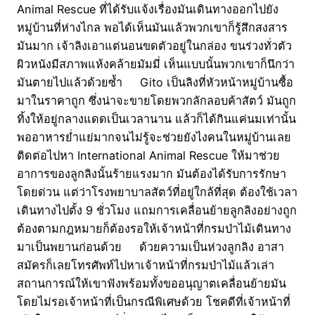
Animal Rescue ที่ได้รับแจ้งเรื่องมันเดินทางออกไปยัง
หมู่บ้านที่ห่างไกล พอได้เห็นมันแล้วพวกเขาก็รู้สึกสงสาร
มันมาก เจ้าลิงเอาแต่นอนขดตัวอยู่ในกล่อง ขนร่วงทั่วตัว
ผิวหนังมีสภาพแห้งคล้ายมัมมี่ เห็นแบบนั้นพวกเขาก็นึกว่า
มันตายไปแล้วด้วยซ้ำ Gito เป็นลิงที่หัวหน้าหมู่บ้านซื้อ
มาในราคาถูก ซึ่งน่าจะขายโดยพวกลักลอบค้าสัตว์ มันถูก
ทิ้งให้อยู่กลางแดดเป็นเวลานาน แล้วก็ได้กินแค่นมเท่านั้น
พออาหารย่ำแย่มากจนไม่รู้จะช่วยยังไงคนในหมู่บ้านเลย
ติดต่อไปหา International Animal Rescue ให้มาช่วย
อาการของลูกลิงนั้นร้ายแรงมาก มันต้องได้รับการรักษา
โดยด่วน แต่ว่าโรงพยาบาลสัตว์ที่อยู่ใกล้ที่สุด ต้องใช้เวลา
เดินทางไปตั้ง 9 ชั่วโมง แถมการเคลื่อนย้ายลูกลิงอย่างถูก
ต้องตามกฎหมายก็ต้องรอให้เจ้าหน้าที่กรมป่าไม้เดินทาง
มาเป็นพยานก่อนด้วย ด้วยความเป็นห่วงลูกลิง อาสา
สมัครก็เลยโทรศัพท์ไปหาเจ้าหน้าที่กรมป่าไม้แล้วเล่า
สถานการณ์ให้เขาฟังพร้อมทั้งขออนุญาตเคลื่อนย้ายมัน
โดยไม่รอเจ้าหน้าที่เป็นกรณีพิเศษด้วย โชคดีที่เจ้าหน้าที่