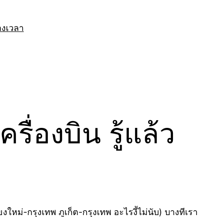
างเวลา
่องบิน รู้แล้ว
ใหม่-กรุงเทพ ภูเก็ต-กรุงเทพ อะไรงี้ไม่นับ) บางทีเรา