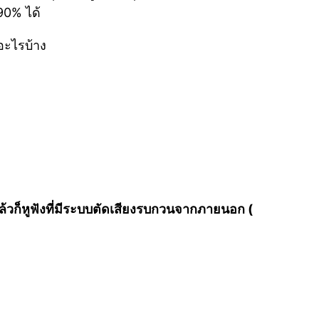
90% ได้
อะไรบ้าง
ง แล้วก็หูฟังที่มีระบบตัดเสียงรบกวนจากภายนอก (