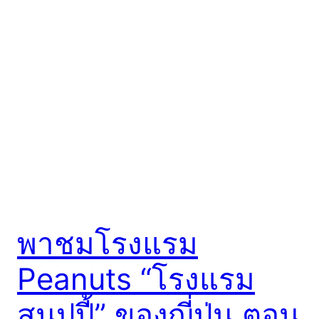
พาชมโรงแรม
Peanuts “โรงแรม
สนูปปี้” ของญี่ปุ่น ตอน