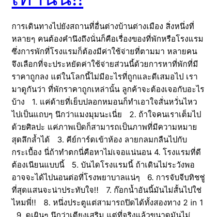
การเดินทางไปยังสถานที่อื่นต่างบ้านต่างเมือง สิ่งหนึ่งที่
หลายๆ คนต้องคำนึงถึงนั่นก็คือเรื่องของที่พักหรือโรงแรม
ซึ่งการพักที่โรงแรมก็ต้องมีค่าใช้จ่ายที่ตามมา หลายคน
จึงเลือกที่จะประหยัดค่าใช้จ่ายส่วนนี้ด้วยการหาที่พักที่มี
ราคาถูกลง แต่ในโลกนี้ไม่มีอะไรที่ถูกและดีเสมอไป เรา
มาดูกันว่า ที่พักราคาถูกเหล่านั้น ลูกค้าจะต้องเจอกับอะไร
บ้าง 1. แค่ด้ายที่เย็บปลอกหมอนก็ทำเอาใจสั่นหวั่นไหว
ไปเป็นแถบๆ นึกว่าแมงมุมนะเนี่ย 2. ถ้าใจคนเราเต็มไป
ด้วยศิลปะ แค่ภาพเป็ดก็สามารถเป็นภาพที่มีความหมาย
สุดลึกล้ำได้ 3. คีย์การ์ดเข้าห้อง ลายกลมกลืนไปกับ
กระเบื้อง นี่ถ้าทำตกนี่คือหาไม่เจอแน่นอน 4. โรงแรมที่ดี
ต้องเนียนแบบนี้ 5. บันไดโรงแรมนี้ ถ้าเดินไม่ระวังพอ
อาจจะได้ไปนอนต่อที่โรงพยาบาลแน่ๆ 6. การจับจีบทิชชู่
ที่สุดแสนจะน่าประทับใจ!! 7. ก๊อกน้ำอันนี้มันไม่สั้นไปใช่
ไหมพี่!! 8. หนึ่งประตูแต่สามารถปิดได้ทั้งสองทาง 2 in 1
9. ดูเผินๆ นึกว่าเตียงเสริม แต่ที่จริงแล้วขนาดมันไม่