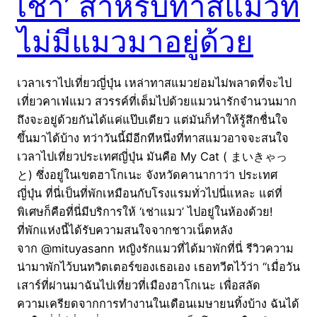
เช่า’ สำหรับทาสแมวที่
ไม่มีแมวมาอยู่ด้วย
เวลาเราไปเที่ยวญี่ปุ่น เหล่าทาสแมวย่อมไม่พลาดที่จะไป
เที่ยวคาเฟ่แมว สวรรค์ที่เต็มไปด้วยแมวน่ารักจำนวนมาก
ถึงจะอยู่ด้วยกันได้แค่แป๊บเดียว แต่มันก็ทำให้รู้สึกชื่นใจ
ขึ้นมาได้บ้าง ทว่าวันนี้มีอีกทีหนึ่งที่ทาสแมวอาจจะสนใจ
เวลาไปเที่ยวประเทศญี่ปุ่น มันคือ My Cat ( まいきゃっ
と) ซึ่งอยู่ในเขตฮาโกเนะ จังหวัดคานากาว่า ประเทศ
ญี่ปุ่น ที่นี่เป็นที่พักเหมือนกับโรงแรมทั่วไปนี่แหละ แต่ที่
พิเศษก็คือที่นี่มีบริการให้ ‘เช่าแมว’ ไปอยู่ในห้องด้วย!
ที่พักแห่งนี้ได้รับความสนใจจากชาวเน็ตหลัง
จาก @mituyasann หญิงรักแมวที่ได้มาพักที่นี่ รีวิวความ
น่ามาพักไว้บนทวิตเตอร์ของเธอเอง เธอทวีตไว้ว่า “เมื่อวัน
เสาร์ที่ผ่านมาฉันไปเที่ยวที่เมืองฮาโกเนะ เพื่อสลัด
ความเครียดจากการทำงานในเดือนเมษายนทิ้งบ้าง ฉันได้