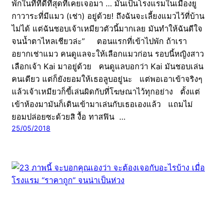
พักในที่ที่ดีที่สุดที่เคยเจอมา … มันเป็นโรงแรมในเมืองยู
กาวาระที่มีแมว (เช่า) อยู่ด้วย! ถึงฉันจะเลี้ยงแมวไว้ที่บ้าน
ไม่ได้ แต่ฉันชอบเจ้าเหมียวตัวนี้มากเลย มันทำให้ฉันดีใจ
จนน้ำตาไหลเชียวล่ะ” ตอนแรกที่เข้าไปพัก ถ้าเรา
อยากเช่าแมว คนดูแลจะให้เลือกแมวก่อน รอบนี้หญิงสาว
เลือกเจ้า Kai มาอยู่ด้วย คนดูแลบอกว่า Kai มันชอบเล่น
คนเดียว แต่ก็ยังยอมให้เธอลูบอยู่นะ แต่พอเอาเข้าจริงๆ
แล้วเจ้าเหมียวก็ขี้เล่นผิดกับที่โฆษณาไว้ทุกอย่าง ตั้งแต่
เข้าห้องมามันก็เดินเข้ามาเล่นกับเธอเองแล้ว แถมไม่
ยอมปล่อยซะด้วยสิ งื้อ ทาสฟิน …
25/05/2018