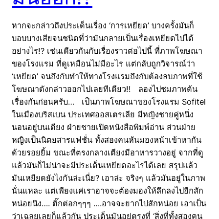
หากจะกล่าวถึงประเด็นเรื่อง ‘การเหยียด’ บางครั้งมันก็
บอบบางเสียจนชนิดที่ว่ามันกลายเป็นเรื่องเหยียดไปได้
อย่างไร!? เช่นเดียวกันกับเรื่องราวต่อไปนี้ ที่ภาพโฆษณา
ของโรงแรม ที่ดูเหมือนไม่มีอะไร แต่กลับถูกวิจารณ์ว่า
‘เหยียด’ จนถึงกับทำให้ทางโรงแรมถึงกับต้องลบภาพที่ใช้
โฆษณาดังกล่าวออกไปเลยทีเดียว!! ลองไปชมภาพต้น
เรื่องกันก่อนครับ… เป็นภาพโฆษณาของโรงแรม Sofitel
ในเมืองบริสเบน ประเทศออสเตรเลีย มีหญิงชายคู่หนึ่ง
นอนอยู่บนเตียง ฝ่ายชายเปิดหนังสือพิมพ์อ่าน ส่วนฝ่าย
หญิงเป็นนิตยสารแฟชั่น ทั้งสองคนหันมองหน้าเข้าหากัน
ด้วยรอยยิ้ม ขณะที่ตรงกลางเตียงมีอาหารวางอยู่ จากที่ดู
แล้วมันก็ไม่น่าจะมีประเด็นเหยียดอะไรได้เลย สรุปแล้ว
มันเหยียดยังไงกันล่ะเนี่ย? เอาล่ะ จริงๆ แล้วมันอยู่ในภาพ
นั่นแหละ แต่เพียงแค่เราอาจจะต้องมองให้ลึกลงไปอีกสัก
หน่อยนึง…. ติ๊กต่อกๆๆๆ ….อาจจะยากไปสักหน่อย เอาเป็น
ว่าเฉลยเลยก็แล้วกัน ประเด็นมันอยู่ตรงที่ ‘สิ่งที่ทั้งสองคน