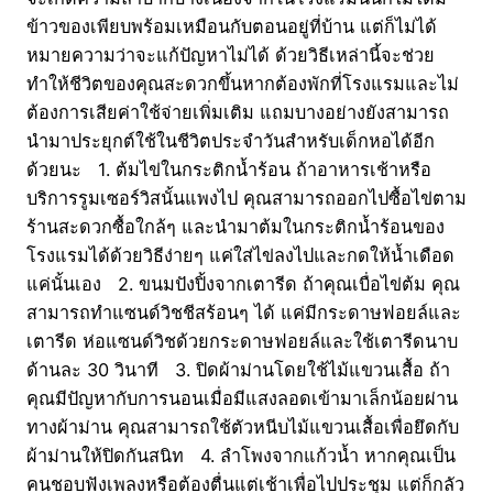
ข้าวของเพียบพร้อมเหมือนกับตอนอยู่ที่บ้าน แต่ก็ไม่ได้
หมายความว่าจะแก้ปัญหาไม่ได้ ด้วยวิธีเหล่านี้จะช่วย
ทำให้ชีวิตของคุณสะดวกขึ้นหากต้องพักที่โรงแรมและไม่
ต้องการเสียค่าใช้จ่ายเพิ่มเติม แถมบางอย่างยังสามารถ
นำมาประยุกต์ใช้ในชีวิตประจำวันสำหรับเด็กหอได้อีก
ด้วยนะ 1. ต้มไข่ในกระติกน้ำร้อน ถ้าอาหารเช้าหรือ
บริการรูมเซอร์วิสนั้นแพงไป คุณสามารถออกไปซื้อไข่ตาม
ร้านสะดวกซื้อใกล้ๆ และนำมาต้มในกระติกน้ำร้อนของ
โรงแรมได้ด้วยวิธีง่ายๆ แค่ใส่ไข่ลงไปและกดให้น้ำเดือด
แค่นั้นเอง 2. ขนมปังปิ้งจากเตารีด ถ้าคุณเบื่อไข่ต้ม คุณ
สามารถทำแซนด์วิชชีสร้อนๆ ได้ แค่มีกระดาษฟอยล์และ
เตารีด ห่อแซนด์วิชด้วยกระดาษฟอยล์และใช้เตารีดนาบ
ด้านละ 30 วินาที 3. ปิดผ้าม่านโดยใช้ไม้แขวนเสื้อ ถ้า
คุณมีปัญหากับการนอนเมื่อมีแสงลอดเข้ามาเล็กน้อยผ่าน
ทางผ้าม่าน คุณสามารถใช้ตัวหนีบไม้แขวนเสื้อเพื่อยึดกับ
ผ้าม่านให้ปิดกันสนิท 4. ลำโพงจากแก้วน้ำ หากคุณเป็น
คนชอบฟังเพลงหรือต้องตื่นแต่เช้าเพื่อไปประชุม แต่ก็กลัว