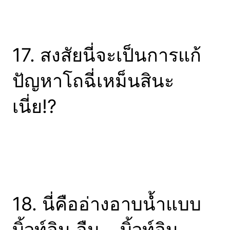
17. สงสัยนี่จะเป็นการแก้
ปัญหาโถฉี่เหม็นสินะ
เนี่ย!?
18. นี่คืออ่างอาบน้ำแบบ
บิ้วท์อิน อืม… บิ้วท์อิน