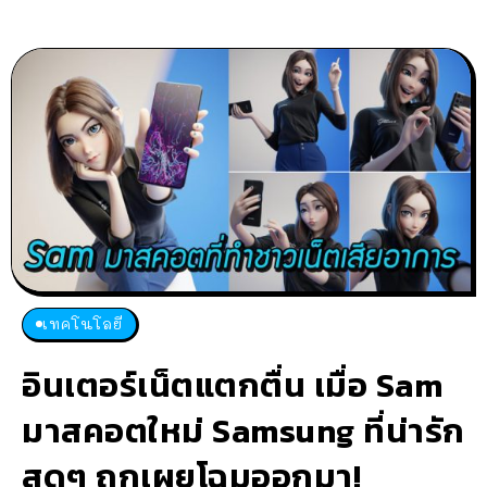
เทคโนโลยี
อินเตอร์เน็ตแตกตื่น เมื่อ Sam
มาสคอตใหม่ Samsung ที่น่ารัก
สุดๆ ถูกเผยโฉมออกมา!