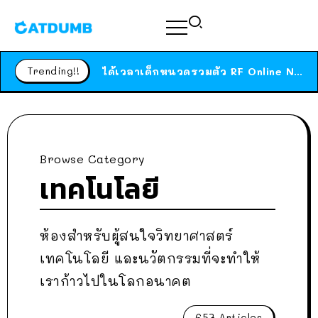
ร้านอาหารในนิวยอร์กประกาศปิดตัวลง หลังอยู่มานานกว่า 45 ปี ติดป้ายขอบคุณลูกค้าทุกคน แถมสูตรทำไวท์ซอสให้แบบจัดเต็ม
สาวญี่ปุ่นโดนแมวตัวเองกัด ไม่ได้ไปหาหมอตั้งแต่เนิ่นๆ สุดท้ายขาบวม กลายเป็นโรคเนื้อเน่า เตือนทาสแมวทั้งหลายให้ระวัง
Trending!!
ได้เวลาเด็กหนวดรวมตัว RF Online Next เปิดให้เล่นแล้ว เกม Sci-Fi MMORPG ระดับตำนาน เล่นได้ทั้งมือถือและ PC
ร้านอาหารในนิวยอร์กประกาศปิดตัวลง หลังอยู่มานานกว่า 45 ปี ติดป้ายขอบคุณลูกค้าทุกคน แถมสูตรทำไวท์ซอสให้แบบจัดเต็ม
สาวญี่ปุ่นโดนแมวตัวเองกัด ไม่ได้ไปหาหมอตั้งแต่เนิ่นๆ สุดท้ายขาบวม กลายเป็นโรคเนื้อเน่า เตือนทาสแมวทั้งหลายให้ระวัง
Browse Category
เทคโนโลยี
ห้องสำหรับผู้สนใจวิทยาศาสตร์
เทคโนโลยี และนวัตกรรมที่จะทำให้
เราก้าวไปในโลกอนาคต
657 Articles