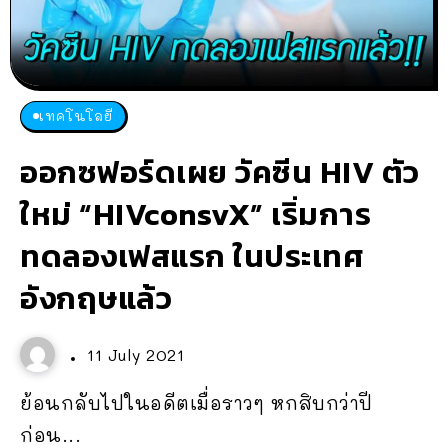
เทคโนโลยี
ออกซฟอร์ดเผย วัคซีน HIV ตัว
ใหม่ “HIVconsvX” เริ่มการ
ทดลองเฟสแรก ในประเทศ
อังกฤษแล้ว
11 July 2021
ย้อนกลับไปในอดีตเมื่อราวๆ หกสิบกว่าปี
ก่อน...