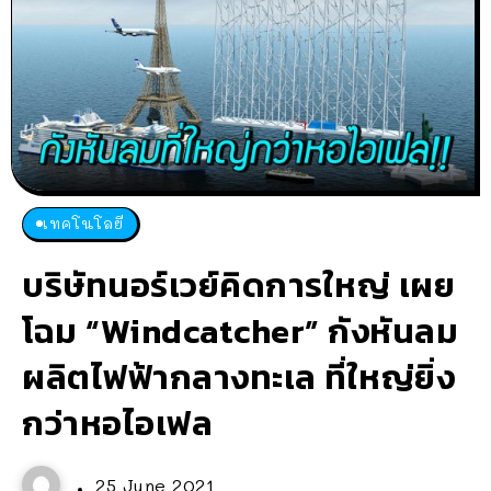
เทคโนโลยี
บริษัทนอร์เวย์คิดการใหญ่ เผย
โฉม “Windcatcher” กังหันลม
ผลิตไฟฟ้ากลางทะเล ที่ใหญ่ยิ่ง
กว่าหอไอเฟล
25 June 2021