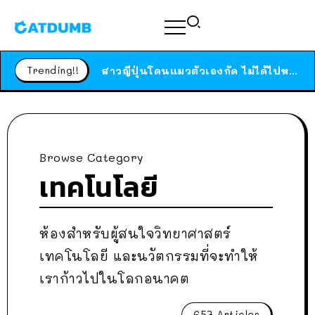
ร้านอาหารในนิวยอร์กประกาศปิดตัวลง หลังอยู่มานานกว่า 45 ปี ติดป้ายขอบคุณลูกค้าทุกคน แถมสูตรทำไวท์ซอสให้แบบจัดเต็ม
สาวญี่ปุ่นโดนแมวตัวเองกัด ไม่ได้ไปหาหมอตั้งแต่เนิ่นๆ สุดท้ายขาบวม กลายเป็นโรคเนื้อเน่า เตือนทาสแมวทั้งหลายให้ระวัง
Trending!!
ได้เวลาเด็กหนวดรวมตัว RF Online Next เปิดให้เล่นแล้ว เกม Sci-Fi MMORPG ระดับตำนาน เล่นได้ทั้งมือถือและ PC
ร้านอาหารในนิวยอร์กประกาศปิดตัวลง หลังอยู่มานานกว่า 45 ปี ติดป้ายขอบคุณลูกค้าทุกคน แถมสูตรทำไวท์ซอสให้แบบจัดเต็ม
สาวญี่ปุ่นโดนแมวตัวเองกัด ไม่ได้ไปหาหมอตั้งแต่เนิ่นๆ สุดท้ายขาบวม กลายเป็นโรคเนื้อเน่า เตือนทาสแมวทั้งหลายให้ระวัง
Browse Category
เทคโนโลยี
ห้องสำหรับผู้สนใจวิทยาศาสตร์
เทคโนโลยี และนวัตกรรมที่จะทำให้
เราก้าวไปในโลกอนาคต
657 Articles