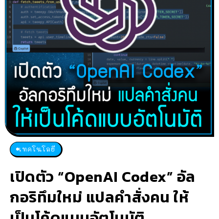
เทคโนโลยี
เปิดตัว “OpenAI Codex” อัล
กอริทึมใหม่ แปลคำสั่งคน ให้
เป็นโค้ดแบบอัตโนมัติ