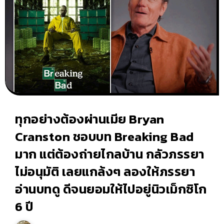
ทุกอย่างต้องผ่านเมีย Bryan
Cranston ชอบบท Breaking Bad
มาก แต่ต้องถ่ายไกลบ้าน กลัวภรรยา
ไม่อนุมัติ เลยแกล้งๆ ลองให้ภรรยา
อ่านบทดู ดีจนยอมให้ไปอยู่นิวเม็กซิโก
6 ปี