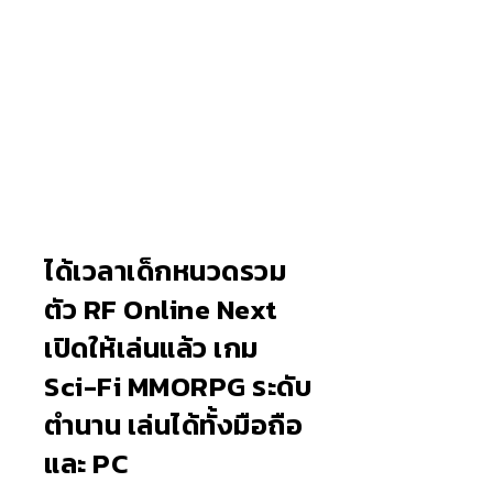
วยอร์ก
แมวตัว
ร้านอาหารในนิวยอ
สาวญี่ปุ่นโดนแมวต
ได้เวลาเด็กหนวดรวม
ลง หลัง
ไปหาหมอ
ประกาศปิดตัวลง ห
เองกัด ไม่ได้ไปหา
ตัว RF Online Next
45 ปี ติด
ุดท้ายขา
อยู่มานานกว่า 45 ป
ตั้งแต่เนิ่นๆ สุดท้
เปิดให้เล่นแล้ว เกม
ค้าทุก
รคเนื้อ
ป้ายขอบคุณลูกค้า
บวม กลายเป็นโรคเน
Sci-Fi MMORPG ระดับ
ตำนาน เล่นได้ทั้งมือถือ
ไวท์ซอส
มวทั้ง
คน แถมสูตรทำไวท
เน่า เตือนทาสแมวทั
และ PC
ให้แบบจัดเต็ม
หลายให้ระวัง