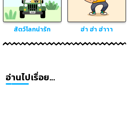
สัตว์โลกน่ารัก
ฮ่า ฮ่า ฮ่าาา
อ่านไปเรื่อย...