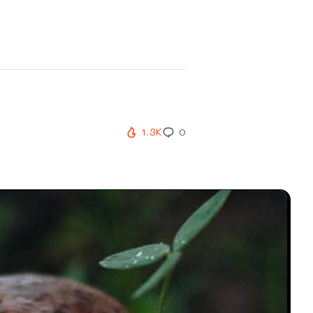
1.3K
0