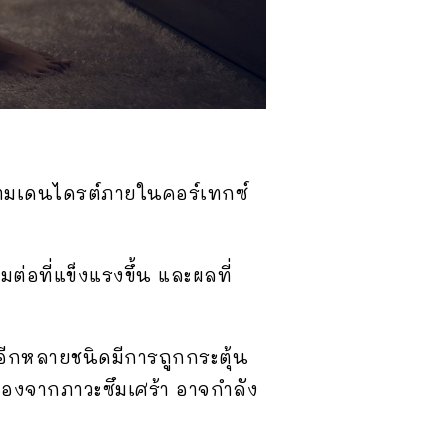
นามเดนไดรต์ภายในคอร์เทกซ์
ต่อที่แข็งแรงขึ้น และผลที่
อีกหลายชนิดมีการถูกกระตุ้น
สมองจากภาวะซึมเศร้า อาจกำลัง