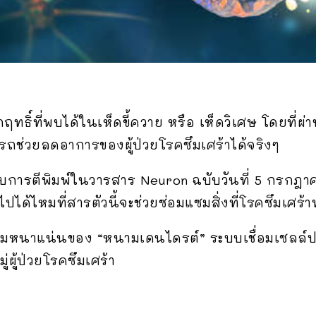
ธิ์ที่พบได้ในเห็ดขี้ควาย หรือ เห็ดวิเศษ โดยที่ผ่า
รถช่วยลดอาการของผู้ป่วยโรคซึมเศร้าได้จริงๆ
รับการตีพิมพ์ในวารสาร Neuron ฉบับวันที่ 5 กรกฎา
นไปได้ไหมที่สารตัวนี้จะช่วยซ่อมแซมสิ่งที่โรคซึมเศร
ามหนาแน่นของ “หนามเดนไดรต์” ระบบเชื่อมเซลล์ปร
่ผู้ป่วยโรคซึมเศร้า