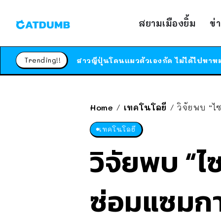
สยามเมืองยิ้ม
ข่
Trending!!
Home
เทคโนโลยี
วิจัยพบ “ไ
/
/
เทคโนโลยี
วิจัยพบ “ไ
ซ่อมแซมการ