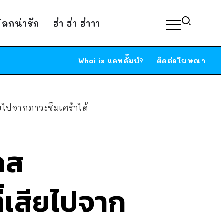
์โลกน่ารัก
ฮ่า ฮ่า ฮ่าาา
Whai is แคทดั๊มบ์?
ติดต่อโฆษณา
ยไปจากภาวะซึมเศร้าได้
ดส
่เสียไปจาก