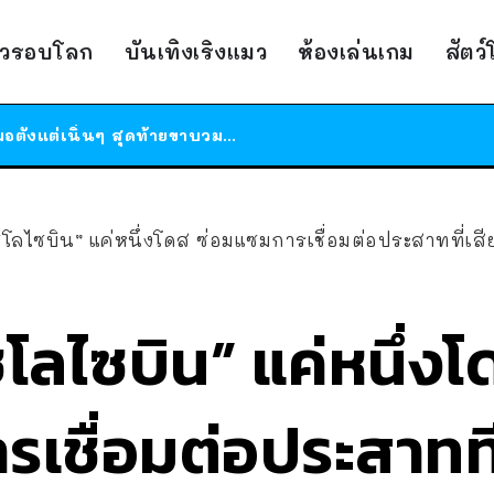
ร้านอาหารในนิวยอร์กประกาศปิดตัวลง หลังอยู่มานานกว่า 45 ปี ติดป้ายขอบคุณลูกค้าทุกคน แถมสูตรทำไวท์ซอสให้แบบจัดเต็ม
าวรอบโลก
บันเทิงเริงแมว
ห้องเล่นเกม
สัตว
สาวญี่ปุ่นโดนแมวตัวเองกัด ไม่ได้ไปหาหมอตั้งแต่เนิ่นๆ สุดท้ายขาบวม กลายเป็นโรคเนื้อเน่า เตือนทาสแมวทั้งหลายให้ระวัง
ได้เวลาเด็กหนวดรวมตัว RF Online Next เปิดให้เล่นแล้ว เกม Sci-Fi MMORPG ระดับตำนาน เล่นได้ทั้งมือถือและ PC
ร้านอาหารในนิวยอร์กประกาศปิดตัวลง หลังอยู่มานานกว่า 45 ปี ติดป้ายขอบคุณลูกค้าทุกคน แถมสูตรทำไวท์ซอสให้แบบจัดเต็ม
สาวญี่ปุ่นโดนแมวตัวเองกัด ไม่ได้ไปหาหมอตั้งแต่เนิ่นๆ สุดท้ายขาบวม กลายเป็นโรคเนื้อเน่า เตือนทาสแมวทั้งหลายให้ระวัง
ซโลไซบิน” แค่หนึ่งโดส ซ่อมแซมการเชื่อมต่อประสาทที่เสี
ซโลไซบิน” แค่หนึ่งโ
เชื่อมต่อประสาทที