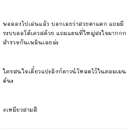
พอลองไปเล่นแล้ว บอกเลยว่าสวยตาแตก แถมมี
ระบบออโต้เควสด้วย แถมแผนที่ใหญ่สะใจมากกก
สำรวจกันเพลินเลยล่ะ
ใครสนใจเดี๋ยวแปะลิงก์ดาวน์โหลดไว้ในคอมเมน
ต์นะ
#เหมียวสามสี