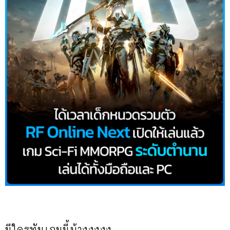
มีใครทันเกมนี้บ้างงงงง