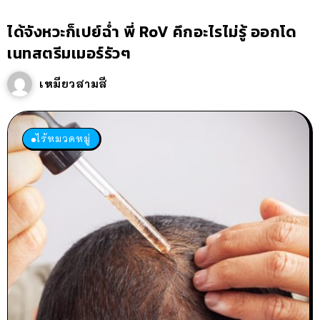
ได้จังหวะก็เปย์ฉ่ำ พี่ RoV คึกอะไรไม่รู้ ออกโด
เนทสตรีมเมอร์รัวๆ
เหมียวสามสี
ไร้หมวดหมู่