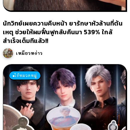
นักวิทย์เผยความคืบหน้า ยารักษาหัวล้านที่ต้น
เหตุ ช่วยให้ผมฟื้นฟูกลับคืนมา 539% ใกล้
สำเร็จเต็มทีแล้ว!!
เหมียวหง่าว
ไร้หมวดหมู่