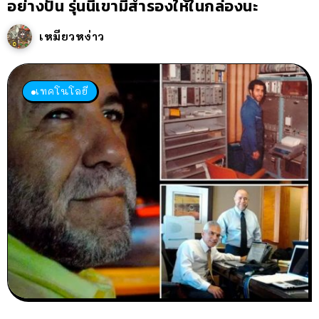
อย่างปั่น รุ่นนี้เขามีสำรองให้ในกล่องนะ
เหมียวหง่าว
เทคโนโลยี