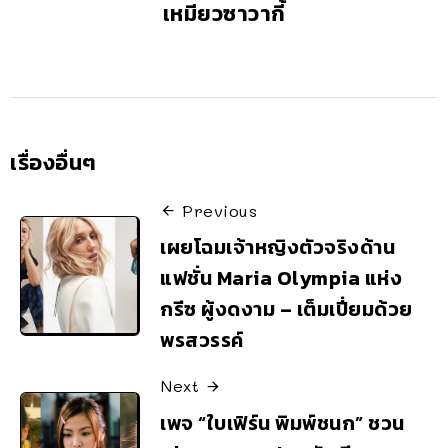
เหมียวซาวากี้
เรื่องอื่นๆ
Previous
เผยโฉมเจ้าหญิงตัวจริงด้าน
แฟชั่น Maria Olympia แห่ง
กรีซ ผู้งดงาม – เต็มเปี่ยมด้วย
พรสวรรค์
Next
เพจ “ใบเฟิร์น พิมพ์ชนก” ชวน