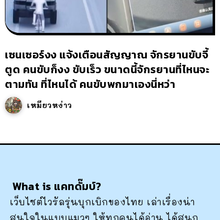
เซนเซอร์งง แจ้งเตือนสัญญาณ จักรยานขับจี้
ตูด คนขับก็งง ขับเร็ว ขนาดนี้จักรยานที่ไหนจะ
ตามทัน ที่ไหนได้ คนขับพกมาเองนี่หว่า
เหมียวหง่าว
What is แคทดั๊มบ์?
เว็บไซต์ไวรัลรุ่นบุกเบิกของไทย เล่าเรื่องน่า
สนใจในแบบแมวๆ ให้ทุกคนได้อ่าน ได้สนุก