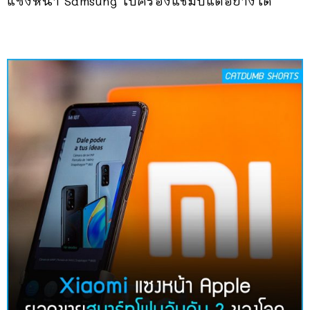
แซงหน้า Samsung ไปครองแชมป์แต่อย่างใด