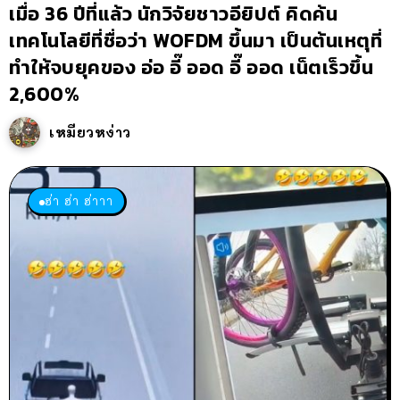
เมื่อ 36 ปีที่แล้ว นักวิจัยชาวอียิปต์ คิดค้น
เทคโนโลยีที่ชื่อว่า WOFDM ขึ้นมา เป็นต้นเหตุที่
ทำให้จบยุคของ อ่อ อี๊ ออด อี๊ ออด เน็ตเร็วขึ้น
2,600%
เหมียวหง่าว
ฮ่า ฮ่า ฮ่าาา