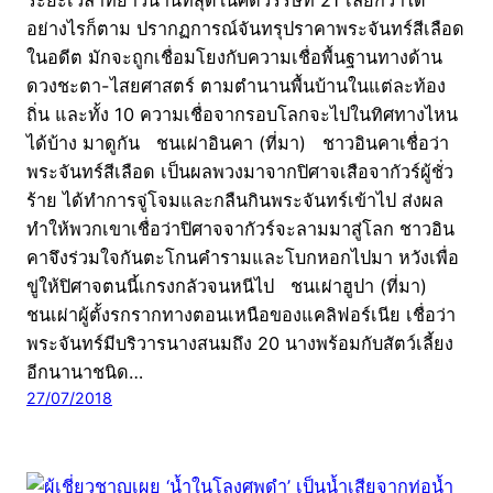
ระยะเวลาที่ยาวนานที่สุดในศตวรรษที่ 21 เลยก็ว่าได้
อย่างไรก็ตาม ปรากฏการณ์จันทรุปราคาพระจันทร์สีเลือด
ในอดีต มักจะถูกเชื่อมโยงกับความเชื่อพื้นฐานทางด้าน
ดวงชะตา-ไสยศาสตร์ ตามตำนานพื้นบ้านในแต่ละท้อง
ถิ่น และทั้ง 10 ความเชื่อจากรอบโลกจะไปในทิศทางไหน
ได้บ้าง มาดูกัน ชนเผ่าอินคา (ที่มา) ชาวอินคาเชื่อว่า
พระจันทร์สีเลือด เป็นผลพวงมาจากปิศาจเสือจากัวร์ผู้ชั่ว
ร้าย ได้ทำการจู่โจมและกลืนกินพระจันทร์เข้าไป ส่งผล
ทำให้พวกเขาเชื่อว่าปิศาจจากัวร์จะลามมาสู่โลก ชาวอิน
คาจึงร่วมใจกันตะโกนคำรามและโบกหอกไปมา หวังเพื่อ
ขู่ให้ปิศาจตนนี้เกรงกลัวจนหนีไป ชนเผ่าฮูปา (ที่มา)
ชนเผ่าผู้ตั้งรกรากทางตอนเหนือของแคลิฟอร์เนีย เชื่อว่า
พระจันทร์มีบริวารนางสนมถึง 20 นางพร้อมกับสัตว์เลี้ยง
อีกนานาชนิด…
27/07/2018