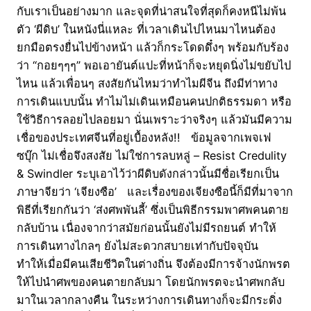
กับเราเป็นอย่างมาก และจุดที่น่าสนใจที่สุดก็คงหนีไม่พ้น
ตัว ‘ผีดิบ’ ในหนังนี่แหละ ที่เวลาเดินไปไหนมาไหนต้อง
ยกมือตรงยื่นไปข้างหน้า แล้วก็กระโดดดึ๋งๆ พร้อมกับร้อง
ว่า “กอยๆๆๆ” พอเอายันต์แปะที่หน้าก็จะหยุดนิ่งไม่ขยับไป
ไหน แล้วเพื่อนๆ สงสัยกันไหมว่าทำไมผีจีน ถึงมีท่าทาง
การเดินแบบนั้น ทำไมไม่เดินเหมือนคนปกติธรรมดา หรือ
ใช้วิธีการลอยไปลอยมา นั่นเพราะว่าจริงๆ แล้วมันมีความ
เชื่อของประเทศจีนที่อยู่เบื้องหลัง!! ข้อมูลจากเพจเฟ
ซบุ๊ก ไม่เชื่อจึงสงสัย ไม่ใช่การลบหลู่ – Resist Credulity
& Swindler ระบุเอาไว้ว่าผีดิบดังกล่าวนั้นมีชื่อเรียกเป็น
ภาษาจียว่า ‘เจียงซือ’ และเรื่องของเจียงซือนี้ก็มีที่มาจาก
พิธีที่เรียกกันว่า ‘ส่งศพพันลี้’ ซึ่งเป็นพิธีกรรมพาศพคนตาย
กลับบ้าน เนื่องจากว่าสมัยก่อนนั้นยังไม่มีรถยนต์ ทำให้
การเดินทางไกลๆ ยังไม่สะดวกสบายเท่ากับปัจจุบัน
ทำให้เมื่อมีคนเสียชีวิตในต่างถิ่น จึงต้องมีการจ้างนักพรต
ให้ไปนำศพของคนตายกลับมา โดยนักพรตจะนำศพกลับ
มาในเวลากลางคืน ในระหว่างการเดินทางก็จะมีกระดิ่ง