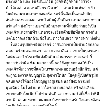
ประหลาด และ จอร์มันแกรน งูยักษ์ที่ถูกทำนายว่าจะ
ทำให้เหล่าทวยเทพถึงคราวินาศ เทพเจ้าแห่งสายฟ้า
ในตำนานทวยเทพของนอร์ส ธอร์นั้นถือเป็นคนสำคัญ
อันดับสองรองลงมาจากโอดินผู้เป็นบิดา แต่นอกจากชาวน
อร์สแล้ว ยังมีชาวเยอรมันอีกบางส่วนที่นับถือว่าธอร์เป็น
เทพเจ้าแห่งสายฟ้า แต่อาจจะเรียกด้วยชื่อที่แตกต่างกัน
แต่ไม่ว่าจะเรียกด้วยชื่อไหน ต่างก็แปลว่า “สายฟ้า” ทั้งสิ้น
ในส่วนรูปลักษณ์ของธอร์ ว่ากันว่าเขาเป็นชายวัยกลาง
คนมาพร้อมหนวดเคราและดวงตาสีแดง เขาเป็นบุตรแห่ง
โอดินและโยโรเทพีแห่งผืนดิน ส่วนภรรยาของธอร์ ก็
กล่าวกันว่าคือ ซิฟ นอกจากนี้ ธอร์ยังถูกยกย่องให้เป็น
เทพเจ้าที่เก่งกาจที่สุดในบรรดาเทพของนอร์สอีกด้วย แต่
จะถูกมองว่าสติปัญญาไม่สูงเท่าใดนัก โยตุนผู้เป็นศัตรูมัก
กลั่นแกล้งให้ธอร์ใช้ปัญญาอยู่เสมอ ธอร์ยังมีอารมณ์
ฉุนเฉียว โมโหง่าย หากใครกล้าหยอกล้อ หรือล้อเลียน
เขาจะหยิบโยเนียร์ไปฟาดทันที และชาวนอร์สก็เชื่อว่าที่มี
สายฟ้าฟาดลงมายามฝนตก ก็เพราะว่าธอร์กวัดแกว่งค้อน