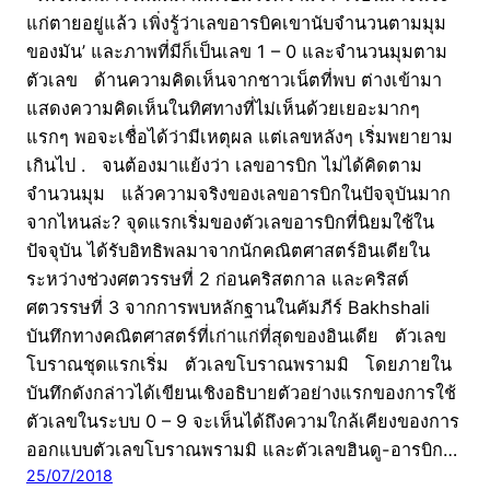
แก่ตายอยู่แล้ว เพิ่งรู้ว่าเลขอารบิคเขานับจำนวนตามมุม
ของมัน’ และภาพที่มีก็เป็นเลข 1 – 0 และจำนวนมุมตาม
ตัวเลข ด้านความคิดเห็นจากชาวเน็ตที่พบ ต่างเข้ามา
แสดงความคิดเห็นในทิศทางที่ไม่เห็นด้วยเยอะมากๆ
แรกๆ พอจะเชื่อได้ว่ามีเหตุผล แต่เลขหลังๆ เริ่มพยายาม
เกินไป . จนต้องมาแย้งว่า เลขอารบิก ไม่ได้คิดตาม
จำนวนมุม แล้วความจริงของเลขอารบิกในปัจจุบันมาก
จากไหนล่ะ? จุดแรกเริ่มของตัวเลขอารบิกที่นิยมใช้ใน
ปัจจุบัน ได้รับอิทธิพลมาจากนักคณิตศาสตร์อินเดียใน
ระหว่างช่วงศตวรรษที่ 2 ก่อนคริสตกาล และคริสต์
ศตวรรษที่ 3 จากการพบหลักฐานในคัมภีร์ Bakhshali
บันทึกทางคณิตศาสตร์ที่เก่าแก่ที่สุดของอินเดีย ตัวเลข
โบราณชุดแรกเริ่ม ตัวเลขโบราณพรามมิ โดยภายใน
บันทึกดังกล่าวได้เขียนเชิงอธิบายตัวอย่างแรกของการใช้
ตัวเลขในระบบ 0 – 9 จะเห็นได้ถึงความใกล้เคียงของการ
ออกแบบตัวเลขโบราณพรามมิ และตัวเลขฮินดู-อารบิก…
25/07/2018