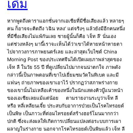
เดิม
หากพูดถึงดาราแอกชั่นจากเอเชียที่มีชื่อเสียงแล้ว หลายๆ
คน ก็อาจจะคิดถึง ‘เฉิน หลง’ แต่จริงๆ แล้วยังมีอีกคนหนึ่ง
ที่มีชื่อเสียงไม่แพ้กันเลย ชายผู้นั้นก็คือ ‘เจ็ท ลี’ นั่นเอง
แต่ช่วงหลังๆ มานี้เราจะเห็นได้ว่าเขาได้หายหน้าหายตา
ไปจากวงการภาพยนตร์เลย และล่าสุดเว็บไซต์ China
Morning Post ของประเทศจีนได้เปิดเผยภาพล่าสุดของ
เจ็ท ลี ในวัย 55 ปี ที่ดูเปลี่ยนไปมากจนน่าตกใจ ภาพดัง
กล่าวนี้เป็นภาพตอนที่เขาไปเยี่ยมชมวัดในทิเบต และมี
แฟนๆ ถ่ายภาพของเขาเอาไว้ ปรากฏว่าสภาพร่างกาย
ของเขานั้นไม่เหลือเค้าของหนึ่งในนักแสดงคิวบู๊แนวหน้า
ของเอเชียเลยแม้แต่น้อย ตามรายงานระบุว่าเจ็ท ลี
หรือ หลี่เหลียนเจี๋ย ประสบกับอาการป่วยเป็นโรคไทรอยด์
เป็นพิษ เป็นภาวะที่ต่อมไทรอยด์สร้างฮอร์โมนมากกว่า
ปกติ ซึ่งจะส่งผลให้เกิดการเปลี่ยนแปลงต่อระบบการเผา
ผลาญในร่างกาย นอกจากโรคไทรอยด์เป็นพิษแล้ว เจ็ท ลี