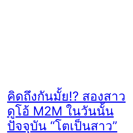
คิดถึงกันมั้ย!? สองสาว
ดูโอ้ M2M ในวันนั้น
ปัจจุบัน “โตเป็นสาว”