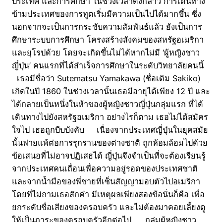
ประเทศ และการศึกษา ในช่วงเวลาดังกล่าว การเดินทาง
ข้ามประเทศของการทูตเริ่มมีความเป็นไปได้มากขึ้น ซึ่ง
นอกจากจะเป็นการกระชับความสัมพันธ์แล้ว ยังเป็นการ
ศึกษาระบบการศึกษา โครงสร้างสังคมของสหรัฐอเมริกา
และยุโรปด้วย โดยจะเกิดขึ้นไม่ได้หากไม่มี ‘ผู้หญิงชาว
ญี่ปุ่น’ คนแรกที่ได้สำเร็จการศึกษาในระดับวิทยาลัยคนนี้
เธอมีชื่อว่า Sutematsu Yamakawa (ชื่อเดิม Sakiko)
เกิดในปี 1860 ในช่วงเวลานั้นเธอมีอายุได้เพียง 12 ปี และ
ได้กลายเป็นหนึ่งในห้าของผู้หญิงชาวญี่ปุ่นกลุ่มแรก ที่ได้
เดินทางไปยังสหรัฐอเมริกา อย่างไรก็ตาม เธอไม่ได้สมัคร
ใจไป เธอถูกบีบบังคับ เนื่องจากประเทศญี่ปุ่นในยุคสมัย
นั้นพ่ายแพ้ต่อการรุกรานของต่างชาติ ถูกห้อมล้อมไปด้วย
ข้อเสนอที่ไม่อาจปฏิเสธได้ ญี่ปุ่นจึงจำเป็นที่จะต้องเรียนรู้
จากประเทศคนเถื่อนเพื่อความอยู่รอดของประเทศชาติ
และจากน้ำมือของพี่ชายที่เซ็นสัญญามอบตัวไปอเมริกา
โดยที่ไม่ถามเธอสักคำ มีเหตุผลเพียงสองข้อนั่นก็คือ เพื่อ
ยกระดับชื่อเสียงของครอบครัว และไม่ต้องมาคอยเลี้ยงดู
ให้เป็นภาระของครอบครัวอีกต่อไป… กลุ่มผู้หญิงชาว