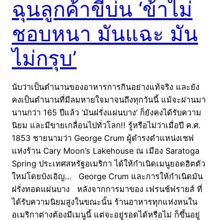
ฉุนลูกค้าขี้บ่น ‘ข้าไม่
ชอบหนา มันแฉะ มัน
ไม่กรุบ’
นับว่าเป็นตำนานของอาหารการกินอย่างแท้จริง และยัง
คงเป็นตำนานที่มีลมหายใจมาจนถึงทุกวันนี้ แม้จะผ่านมา
นานกว่า 165 ปีแล้ว ‘มันฝรั่งแผ่นบาง’ ก็ยังคงได้รับความ
นิยม และมีขายเกลื่อนไปทั่วโลก!! รู้หรือไม่ว่าเมื่อปี ค.ศ.
1853 ชายนามว่า George Crum ผู้ดำรงตำแหน่งเชฟ
แห่งร้าน Cary Moon’s Lakehouse ณ เมือง Saratoga
Spring ประเทศสหรัฐอเมริกา ได้ให้กำเนิดเมนูยอดฮิตตัว
ใหม่โดยบังเอิญ… George Crum และการให้กำเนิดมัน
ฝรั่งทอดแผ่นบาง หลังจากการมาของ เฟรนช์ฟรายส์ ที่
ได้รับความนิยมสูงในขณะนั้น ร้านอาหารทุกแห่งหนใน
อเมริกาต่างต้องมีเมนูนี้ แต่จะอยู่รอดได้หรือไม่ ก็ขึ้นอยู่