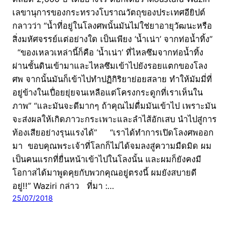
เลขานุการของกระทรวงโบราณวัตถุของประเทศอียิปต์
กลาวว่า “น้ำที่อยู่ในโลงศพนั้นมันไม่ใช่ยาอายุวัฒนะหรือ
สิ่งมหัศจรรย์แต่อย่างใด เป็นเพียง ‘น้ำเน่า’ จากท่อน้ำทิ้ง”
“ของเหลวเหล่านี้ก็คือ ‘น้ำเน่า’ ที่ไหลซึมจากท่อน้ำทิ้ง
ผ่านชั้นดินเข้ามาและไหลซึมเข้าไปยังรอยแตกของโลง
ศพ จากนั้นมันก็เข้าไปทำปฏิกิริยาย่อยสลาย ทำให้มัมมี่ที่
อยู่ข้างในเปื่อยยุ่ยจนเหลือแต่โครงกระดูกที่เราเห็นใน
ภาพ” “และมันจะดีมากๆ ถ้าคุณไม่ดื่มมันเข้าไป เพราะมัน
จะส่งผลให้เกิดภาวะกระเพาะและลำไส้อักเสบ นำไปสู่การ
ท้องเสียอย่างรุนแรงได้” “เราได้ทำการเปิดโลงศพออก
มา ขอบคุณพระเจ้าที่โลกก็ไม่ได้จมลงสู่ความมืดมิด ผม
เป็นคนแรกที่ยื่นหน้าเข้าไปในโลงนั้น และผมก็ยังคงมี
โอกาสได้มาพูดคุยกับพวกคุณอยู่ตรงนี้ ผมยังสบายดี
อยู่!!” Waziri กล่าว ที่มา :…
25/07/2018