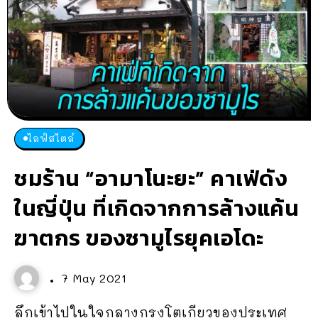
ไลฟ์สไตล์
ชมร้าน “อามาโนะยะ” คาเฟ่ดัง
ในญี่ปุ่น ที่เกิดจากการล้างแค้น
ฆาตกร ของซามูไรยุคเอโดะ
7 May 2021
ลึกเข้าไปในใจกลางกรุงโตเกียวของประเทศ