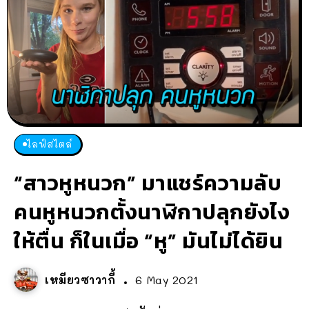
ไลฟ์สไตล์
“สาวหูหนวก” มาแชร์ความลับ
คนหูหนวกตั้งนาฬิกาปลุกยังไง
ให้ตื่น ก็ในเมื่อ “หู” มันไม่ได้ยิน
เหมียวซาวากี้
6 May 2021