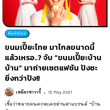
ไลฟ์สไตล์
ขนมเปี๊ยะไทย มาไกลขนาดนี้
แล้วเหรอ..? จับ “ขนมเปี๊ยะบ้าน
บ้าน” มาถ่ายเซตแฟชัน ปังซะ
ยิ่งกว่าปัง!!
เหมียวซาวากี้
12 May 2021
เชื่อว่าหลายคนคงจะเคยผ่านตาแบรนด์ “บ้าน