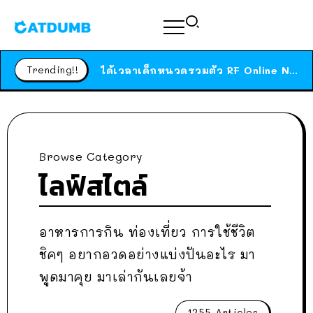
ร้านอาหารในนิวยอร์กประกาศปิดตัวลง หลังอยู่มานานกว่า 45 ปี ติดป้ายขอบคุณลูกค้าทุกคน แถมสูตรทำไวท์ซอสให้แบบจัดเต็ม
สาวญี่ปุ่นโดนแมวตัวเองกัด ไม่ได้ไปหาหมอตั้งแต่เนิ่นๆ สุดท้ายขาบวม กลายเป็นโรคเนื้อเน่า เตือนทาสแมวทั้งหลายให้ระวัง
Trending!!
ได้เวลาเด็กหนวดรวมตัว RF Online Next เปิดให้เล่นแล้ว เกม Sci-Fi MMORPG ระดับตำนาน เล่นได้ทั้งมือถือและ PC
ร้านอาหารในนิวยอร์กประกาศปิดตัวลง หลังอยู่มานานกว่า 45 ปี ติดป้ายขอบคุณลูกค้าทุกคน แถมสูตรทำไวท์ซอสให้แบบจัดเต็ม
สาวญี่ปุ่นโดนแมวตัวเองกัด ไม่ได้ไปหาหมอตั้งแต่เนิ่นๆ สุดท้ายขาบวม กลายเป็นโรคเนื้อเน่า เตือนทาสแมวทั้งหลายให้ระวัง
Browse Category
ไลฟ์สไตล์
อาหารการกิน ท่องเที่ยว การใช้ชีวิต
ชิคๆ อยากอวดอย่างแบ่งปันอะไร มา
พูดมาคุย มาเล่ากันเลยจ้า
1255 Articles