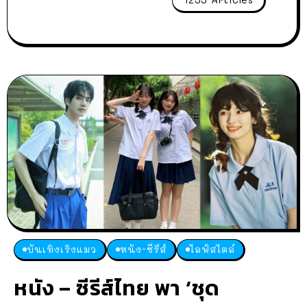
บันเทิงเริงแมว
หนัง-ซีรีส์
ไลฟ์สไตล์
หนัง – ซีรีส์ไทย พา ‘ชุด