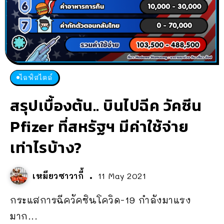
ไลฟ์สไตล์
สรุปเบื้องต้น.. บินไปฉีค วัคซีน
Pfizer ที่สหรัฐฯ มีค่าใช้จ่าย
เท่าไรบ้าง?
เหมียวซาวากี้
11 May 2021
กระแสการฉีควัคซินโควิด-19 กำลังมาแรง
มาก...