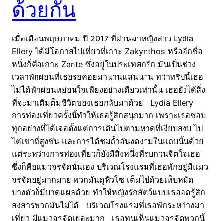
ด้วยกัน
เมื่อเดือนพฤษภาคม ปี 2017 ที่ผ่านมาหญิงสาว Lydia
Ellery ได้มีโอกาสไปเที่ยวที่เกาะ Zakynthos หรืออีกชื่อ
หนึ่งก็คือเกาะ Zante ซึ่งอยู่ในประเทศกรีก มันเป็นช่วง
เวลาพักผ่อนที่เธอรอคอยมานานแสนนาน ทว่าทริปนี้เธอ
ไม่ได้พักผ่อนหย่อนใจเพียงอย่างเดียวเท่านั้น เธอยังได้สิ่ง
ที่จะมาเติมต็มชีวิตของเธอกลับมาด้วย Lydia Ellery
การท่องเที่ยวครั้งนี้ทำให้เธอรู้สึกสนุกมาก เพราะเธอชอบ
ทุกอย่างที่ได้เจอตั้งแต่การเดินไปตามหาดที่เงียบสงบ ไป
ไต่เขาที่สูงชัน และการได้ชมถ้ำอันงดงามในแถบนั้นด้วย
แต่ระหว่างการท่องเที่ยวก็ยังมีสิ่งหนึ่งที่รบกวนจิตใจเธอ
ซึ่งก็คือแมวจรจัดนั่นเอง บริเวณโรงแรมที่เธอพักอยู่มีแมว
จรจัดอยู่มากมาย พวกมันดูหิวโซ เต็มไปด้วยเห็บหมัด
บางตัวก็มีบาดแผลด้วย ทำให้หญิงรักสัตว์แบบเธออดรู้สึก
สงสารพวกมันไม่ได้ บริเวณโรงแรมที่เธอพักระหว่างมา
เที่ยว มีแมวจรจัดเยอะมาก เธอทนเห็นแมวจรจัดพวกนี้