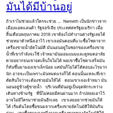
มันได้มีบ้านอยู่
ถ้าเราไม่ช่วยแล้วใครจะช่วย … Nemeth เป็นนักข่าวจาก
เมืองแอตแลนต้า รัฐจอร์เจีย ประเทศสหรัฐอเมริกา เมื่อ
สิ้นเดือนพฤษภาคม 2018 เขาต้องไปทำงานต่างรัฐเลยได้
ช่วยหมาตัวหนึ่งเอาไว้ เขาเจอมันตอนที่แวะซื้อโซดาจาก
เครื่องขายน้ำอัตโนมัติ มันนอนอยู่ในซอกของเครื่องขาย
น้ำที่เขากำลังจะใช้ เจ้าหมามันมอมแมมและดูหมดอาลัย
ตายอยากจนเขาอดเห็นใจไม่ได้ พอเขาซื้อโซดาเสร็จมัน
ก็หันขึ้นมามองเขาเล็กน้อย แต่มันก็ไม่ได้โต้ตอบอะไรมาก
นัก อาจจะเป็นเพราะมันหมดแรงก็ได้ ตอนนั้นแหละที่เขา
ตัดสินใจว่าจะต้องช่วยมันให้ได้ ตอนเขาเจอเจ้าหมา มัน
นอนอยู่ข้างตู้ขายน้ำ บริเวณที่มันอยู่เป็นจุดพักระหว่าง
เดินทางข้ามรัฐ ที่นี่ไม่ค่อยมีคนผ่านมาก ถ้าปล่อยเอาไว้
อาจไม่มีใครมาช่วยมันอีกเลย เขาเลยอยากช่วยมันให้
ได้ เริ่มต้นโดยซื้อขนมจากเครื่องขายอัตโนมัติให้มันกิน
ก่อน เขาซื้อขนมถุงหนึ่งจากเครื่องขายของอัตโนมัติให้