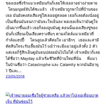
ของเธอซึ่งรักแมวเหมือนกันก็เลยให้เธอลาอย่างง่ายดาย
โดนมนุษย์จับได้ซะแล้ว เจ้าเหมียวถูกพาไปที่บ้านของ
เธอ มันยังคงส่งเสียงขู่ใส่เธออยู่ตลอด เธอก็เลยต้องนั่งอยู่
เป็นเพื่อนมันจนกว่ามันจะใจเย็นลง พอเธอเห็นว่ามันดูใจ
เย็นมากขึ้นแล้ว เธอก็ลองลูบมันดู ตอนนั้นเองเสียงขู่ของ
มันก็เปลี่ยนเป็นเสียงครางหึ่มๆ ตามสไตล์แมวเหมียวที่
กำลังแฮปปี้ โดนลูบแล้วดีต่อใจ เอาอีกๆ เธอและสามี
ตัดสินใจจะรับเลี้ยงมันไว้ แม้ว่าจะมีแมวอยู่แล้วตั้ง 2 ตัว
แต่เธอก็รู้สึกเอ็นดูมันจนปล่อยมันไปไม่ได้ เจ้าเหมียวก็เลย
ได้ชื่อว่า Mayday แล้วเริ่มชีวิตที่บ้านใหม่ที่นั่น พี่แมว
ในบ้านชื่อว่า Catastrophe และ Calamity พวกมันมีอายุ
1 ปีและ…
23/05/2018