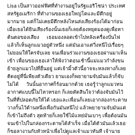
Lisa เป็นสาวออฟฟิศที่ทำงานอยู่ในรัฐแอริโซน่า ประเทศ
สหรัฐอเมริกา ที่ทำงานของเธอใหญ่โตและมีตึกอยู่
มากมาย แต่ก็ไม่เคยมีตึกหลังไหนส่งเสียงร้องได้มาก่อน
เมื่อเธอได้ยินเสียงร้องนั้นเธอก็เลยต้องหยุดมองดูเพื่อหา
ต้นตอของเสียง เธอมองลอดเข้าไปหลังเครื่องปั่นไฟ
แล้วก็เห็นลูกแมวอยู่ตัวหนึ่ง แต่มันเอาแต่วิ่งหนีไปเรื่อยๆ
ไม่ยอมให้ใครจับเลย จนเพื่อนร่วมงานของเธอผ่านมาเห็น
เข้า เพื่อนของเธอเล่าให้ฟังว่าตอนเช้านี้แม่แมวกำลังขน
ย้ายลูกแมวไปที่อื่นอยู่ แต่เจ้ามิ้วตัวนี้อาจจะหลงทางก็เลย
ติดอยู่ที่นี่เพียงตัวเดียว ยามเองก็พยายามจับมันแล้วก็จับ
ไม่ได้ วันนั้นอากาศก็ร้อนมากด้วย เธอรู้ว่าลูกแมวทน
อากาศแบบนี้ไม่ไหวหรอก ก็เลยตัดสินใจว่าต้องจับมันไว้
ในที่ที่ปลอดภัยให้ได้ เธอและเพื่อนก็เลยเอากล่องกระดาษ
วางกั้นไว้ด้านหนึ่งเพื่อกันมันหนีไป แล้วพยายามจับมันแต่
ก็เข้าไม่ถึงตัว สุดท้ายก็เลยใช้ไม้แหย่มันเบาๆ เพื่อต้อนมัน
จนเข้าไปในกล่องกระดาษได้สำเร็จ เมื่อได้ตัวมันแล้วเธอ
ก็ขอลางานกับหัวหน้าเพื่อไปดูแลเจ้าแมวทันที เจ้านาย