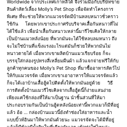
Worldwide จากประเทศเกาหลีใต้ จึงร่วมมือกับบริษัทขาย
สินค้าสัตว์เลี้ยง Molly’s Pet Shop เพื่อจัดทำโครงการ
พิเศษ ที่จะช่วยให้พวกแมวจรจัดมีบ้านหลบหนาวชั่วคราว
ใช้กัน โดยพวกเขาประกาศรับบริจาคเสื้อกันหนาวที่ไม่
ได้ใช้แล้ว เพื่อนำเสื้อกันหนาวเหล่านี้มารีไซเคิลให้กลาย
เป็นบ้านแมวหลังน้อย ที่พวกมันจะได้ใช้หลบลมหนาว ถึง
จะไม่ใช่บ้านที่แข็งแรงอะไรแต่มันก็ช่วยให้พวกมันไม่
หนาวตายได้ เมื่อพวกเขาผลิตบ้านแมวเรียบร้อย ก็จะ
บรรจุใส่กล่องรูปทรงสี่เหลี่ยมผืนผ้า แล้วแจกจ่ายฟรีให้กับ
ลูกค้าทุกคนของ Molly’s Pet Shop ที่มาซื้ออาหารสัตว์ไป
ให้กับแมวจรจัด เมื่อพวกเขาเอาอาหารให้แมวจรจัดแล้ว
ก็จะได้เอาบ้านเสื้อฮู้ดไปติดตั้งให้พวกมันอยู่ด้วย วิธี
การติดตั้งบ้านแมวรีไซเคิลจากเสื้อฮู้ดนี้ก็ง่ายแสนง่าย
เพียงแค่ใช้กล่องที่ให้มาเป็นฐาน นำชิ้นส่วนที่ให้มา
ประกอบรวมกันเป็นบ้านฮู้ดหลังน้อยเท่านี้พวกแมวก็มีที่อยู่
แล้ว อ้อ … กล่องบ้านแมวนี้ยังทำช่องใส่อาหารและน้ำ
แบบบิ้วท์อินมาให้พวกมันด้วยนะ แมวจรจัดจะได้มีที่อยู่
แล้วก็มีข้าวมีน้ำกินในที่เดียวกันเลย เข้าท่าใช่ไหมล่ะ