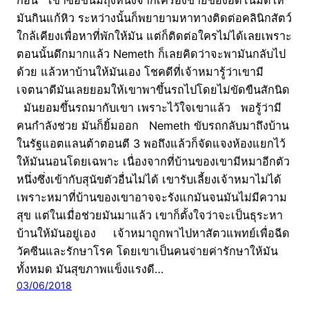
มันกินแก้หิว ระหว่างนั้นก็พยายามหาทางติดต่อคลินิกสัตว์
ใกล้เคียงเพื่อหาที่พักให้มัน แต่ก็ติดต่อใครไม่ได้เลยเพราะ
ตอนนั้นดึกมากแล้ว Nemeth ก็เลยคิดว่าจะพามันกลับไป
ด้วย แล้วหาบ้านให้มันเอง โชคดีที่เจ้าหมารู้ว่าเขามี
เจตนาดีมันเลยยอมให้เขาพาขึ้นรถไปโดยไม่ขัดขืนสักนิด
มันยอมขึ้นรถมากับเขา เพราะไว้ใจเขาแล้ว พอรู้ว่ามี
คนกำลังช่วย มันก็ยิ้มออก Nemeth ขับรถกลับมาถึงบ้าน
ในรัฐแอตแลนต้าตอนตี 3 พอถึงแล้วก็จัดแจงห้องแยกไว้
ให้มันนอนโดยเฉพาะ เนื่องจากที่บ้านของเขามีหมาอีกตัว
หนึ่งซึ่งเข้ากับสุนัขตัวอื่นไม่ได้ เขารับเลี้ยงเจ้าหมาไม่ได้
เพราะหมาที่บ้านของเขาอาจจะรังแกมันจนมันไม่มีความ
สุข แต่ในเมื่อช่วยมันมาแล้ว เขาก็ตั้งใจว่าจะเป็นธุระหา
บ้านให้มันอยู่เอง เจ้าหมาถูกพาไปหาสัตวแพทย์เพื่อฉีด
วัคซีนและรักษาโรค โดยเขาเป็นคนจ่ายค่ารักษาให้มัน
ทั้งหมด มันสุขภาพแข็งแรงดี…
03/06/2018