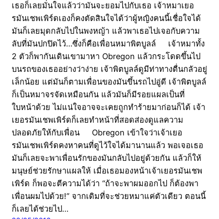
เธอก็เลยมั่นใจแล้วว่ามันจะยอมไปกับเธอ เจ้าหมาเยอ
รมันเชพเพิร์ดเองก็คงตัดสินใจได้ว่าผู้หญิงคนนี้เชื่อใจได้
มันก็เลยมุดกลับไปในพงหญ้า แล้วพาเธอไปเจอกับความ
ลับที่มันปกปิดไว้…ซึ่งก็คือเพื่อนหมาพิตบูลล์ เจ้าหมาทั้ง
2 ตัวก็พากันเดินเขามาหา Obregon แล้วกระโดดขึ้นไป
บนรถของเธออย่างว่าง่าย เจ้าพิตบูลล์ดูมีท่าทางตื่นกลัวอยู่
เล็กน้อย แต่มันก็ตามเพื่อนของมันขึ้นรถไปอู่ดี เจ้าพิตบูลล์
ก็เป็นหมาจรจัดเหมือนกัน แล้วมันก็มีรอยแผลเป็นที่
ใบหน้าด้วย ไม่แน่ใจอาจจะเคยถูกทำร้ายมาก่อนก็ได้ เจ้า
เยอรมันเชพเพิร์ดก็เลยทำหน้าที่สอดส่องดูแลความ
ปลอดภัยให้กับเพื่อน Obregon เข้าใจว่าเจ้าเยอ
รมันเชพเพิร์ดคงหาคนที่ดูไว้ใจได้มานานแล้ว พอเจอเธอ
มันก็เลยจะพาเพื่อนรักของมันกลับไปอยู่ด้วยกัน แล้วก็ให้
มนุษย์ช่วยรักษาแผลให้ เมื่อเธอมองหน้าเจ้าเยอรมันเชพ
เพิร์ด ก็พอจะตีความได้ว่า “ถ้าจะพาผมออกไป ก็ต้องพา
เพื่อนผมไปด้วย!” จากเดิมที่จะช่วยหมาแค่ตัวเดียว ตอนนี้
ก็เลยได้ช่วยไป…