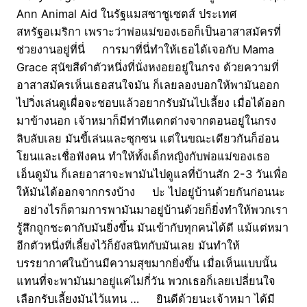
Ann Animal Aid ในรัฐแมสซาชูเซตส์ ประเทศ
สหรัฐอเมริกา เพราะว่าพ่อแม่ของเธอก็เป็นอาสาสมัครที่
ช่วยงานอยู่ที่นี่ การมาที่นี่ทำให้เธอได้เจอกับ Mama
Grace สุนัขสีดำตัวหนึ่งที่นั่งหงอยอยู่ในกรง ด้วยความที่
อาสาสมัครเห็นเธอสนใจมัน ก็เลยลองบอกให้พามันออก
ไปวิ่งเล่นดูเผื่อจะชอบแล้วอยากรับมันไปเลี้ยง เมื่อได้ออก
มาข้างนอก เจ้าหมาก็มีท่าทีแตกต่างจากตอนอยู่ในกรง
ลิบลับเลย มันขี้เล่นและซุกซน แต่ในขณะเดียวกันก็อ่อน
โยนและเชื่อฟังคน ทำให้ทั้งเด็กหญิงกับพ่อแม่ของเธอ
เอ็นดูมัน ก็เลยอาสาจะพามันไปดูแลที่บ้านสัก 2-3 วันเพื่อ
ให้มันได้ออกจากกรงบ้าง ปะ ไปอยู่บ้านด้วยกันก่อนนะ
อย่างไรก็ตามการพามันมาอยู่บ้านด้วยก็ยิ่งทำให้พวกเรา
รู้สึกถูกชะตากับมันยิ่งขึ้น มันเข้ากับทุกคนได้ดี แม้แต่หมา
อีกตัวหนึ่งที่เลี้ยงไว้ก็ยังสนิทกับมันเลย มันทำให้
บรรยากาศในบ้านมีความสุขมากยิ่งขึ้น เมื่อเห็นแบบนั้น
แทนที่จะพามันมาอยู่แค่ไม่กี่วัน พวกเธอก็เลยเปลี่ยนใจ
เลือกรับเลี้ยงมันไว้แทน … ยินดีด้วยนะเจ้าหมา ได้มี