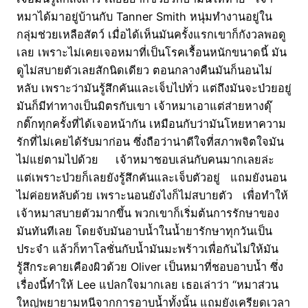
หมาได้มาอยู่บ้านกับ Tanner Smith หนุ่มทำงานอยู่ใน
กลุ่มช่วยเหลือสัตว์ เมื่อได้เห็นมันครั้งแรกเขาก็กังวลพอดู
เลย เพราะไม่เคยเจอหมาที่เป็นโรคเรื้อนหนักขนาดนี้ มัน
ดูไม่สบายตัวเลยสักนิดเดียว ตอนกลางคืนมันก็นอนไม่
หลับ เพราะว่ามันรู้สึกคันและเจ็บไปทั่ว แต่ถึงมันจะป่วยอยู่
มันก็มีท่าทางเป็นมิตรกับเขา เจ้าหมาเอาแต่ส่ายหางดุ๊
กดิ๊กทุกครั้งที่ได้เจอหน้ากัน เหมือนกับว่ามันโหยหาความ
รักที่ไม่เคยได้รับมาก่อน ซึ่งถือว่าน่าดีใจที่สภาพจิตใจมัน
ไม่แย่ตามไปด้วย เจ้าหมาชอบเล่นกับคนมากเลยล่ะ
แต่เพราะป่วยก็เลยยังรู้สึกคันและเจ็บตัวอยู่ แถมยังนอน
ไม่ค่อยหลับด้วย เพราะนอนยังไงก็ไม่สบายตัว เพื่อทำให้
เจ้าหมาสบายตัวมากขึ้น พวกเขาก็เริ่มต้นการรักษาของ
มันทันทีเลย โดยจับมันอาบน้ำในน้ำยารักษาทุกวันเป็น
ประจำ แล้วก็ทาโลชั่นกับน้ำมันมะพร้าวเพื่อกันไม่ให้มัน
รู้สึกระคายเคืองผิวด้วย Oliver เป็นหมาที่ชอบอาบน้ำ ซึ่ง
เรื่องนี้ทำให้ Lee แปลกใจมากเลย เธอเล่าว่า “หมาส่วน
ใหญ่พยายามหนีจากการอาบน้ำทั้งนั้น แถมยังเครียดเวลา