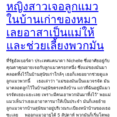
หญิงสาวเจอลูกแมว
ในบ้านเก่าของหมา
เลยอาสาเป็นแม่ให้
และช่วยเลี้ยงพวกมัน
ที่รัฐอัลเบอร์ตา ประเทศแคนาดา Nichelle ซึ่งอาศัยอยู่กับ
คุณตาคุณยายเจอกับลูกแมวครอกหนึ่ง ซึ่งแม่ของมันมา
คลอดทิ้งไว้ในบ้านสุนัขเก่าใกล้ๆ เธอก็เลยอยากช่วยดูแล
ลูกแมวพวกนี้ เธอเล่าว่า “แม่ของมันเป็นแมวจรจัด มัน
มาคลอดลูกไว้ในบ้านสุนัขตรงหลังบ้าน แถวที่ฉันอยู่มีแมว
จรจัดเยอะแยะเลย เพราะมีคนเอาพวกมันมาทิ้งไว้” พอแม่
แมวเห็นว่าเธอเอาอาหารมาให้เป็นประจำ มันก็เลยย้าย
ลูกแมวจากบ้านสุนัขมาอยู่บริเวณระเบียงหน้าบ้านของเธอ
ซะเลย พอลูกแมวอายุได้ 5 สัปดาห์ พวกมันก็เริ่มโตพอ