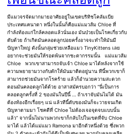
มีแมวจรจัดมากมายอาศัยอยู่ในเขตบริทิชโคลัมเบีย
ประเทศแคนาดา หนึ่งในนั้นก็คือแม่แมวส้ม Chloe ที่
กำลังท้องแก่ใกล้คลอดแล้วนั่นเอง มันป่วยเป็นโรคเกี่ยวกับ
ตับด้วย ถ้าเกิดมันคลอดลูกบ่อยครั้งอาจจะทำให้มันมี
ปัญหาใหญ่ ดังนั้นกลุ่มช่วยเหลือแมว TinyKittens เลย
อยากจะช่วยมันให้รอดพ้นจากชะตากรรมนั้น แม่แมวส้ม
Chloe พวกเขาสามารถจับเจ้า Chloe มาได้หลังจากใช้
ความพยายามวางกับดักให้มันมาติดอยู่นาน ทีนี้พวกเขาก็
สามารถช่วยมันจากโรคร้าย แล้วก็อำนวยความสะดวก
ตอนมันคลอดลูกได้ด้วย อาสาสมัครบอกว่า “นี่เป็นการ
คลอดลูกครั้งที่ 2 ของมันในปีนี้ … ถ้าเราจับมันไม่ได้ มัน
ต้องท้องอีกเรื่อยๆ แน่ แล้วทีนี้ตับของมันก็จะวายจนเกิด
ปัญหาตามมา โชคดีที่ Chloe ไม่ต้องเจอจุดจบแบบนั้น
แล้ว” จากนั้นไม่นานพวกเขาก็กลับไปในเขตที่จับ Chloe
มาได้ แล้วได้แม่แมว Ramona มาอีกตัวหนึ่งด้วย ซึ่งพวก
มัน 2 ตัวดูจะเข้ากันได้ดีเป็นพิเศษเลย พวกมันคลอเคลีย