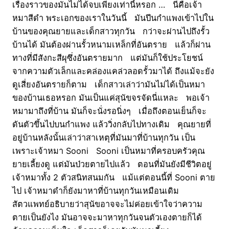
เรื่องราวของมันไม่ได้จบเพียงเท่านี้หรอก … นี่คือเจ้า
หมาสีดำ พระเอกของเราในวันนี้ มันปีนกำแพงเข้าไปใน
บ้านของคุณยายและเด็กสาวทุกวัน กว่าจะผ่านไปถึงรั้ว
บ้านได้ มันต้องผ่านรั้วหนามเหล็กที่อันตราย แล้วก็ผ่าน
ทางที่มีสังกะสีผุซึ่งอันตรายมาก แต่มันก็ใช้ประโยชน์
จากความตัวเล็กและคล่องแคล่วลอดรั้วมาได้ ถึงแม้จะยัง
ดูเสี่ยงอันตรายก็ตาม เด็กสาวเล่าว่ามันไม่ได้เป็นหมา
ของบ้านเธอหรอก มันเป็นแค่สุนัขจรจัดนี่แหละ พอเจ้า
หมามาถึงที่บ้าน มันก็จะนั่งรอนิ่งๆ เมื่อถึงตอนเย็นก็จะ
ดันตัวขึ้นไปบนกำแพง แล้ววิ่งกลับไปทางเดิม คุณยายที่
อยู่บ้านหลังนั้นเล่าว่าสาเหตุที่มันมาที่บ้านทุกวัน เป็น
เพราะเจ้าหมา Sooni Sooni เป็นหมาที่ครอบครัวคุณ
ยายเลี้ยงดู แต่มันป่วยตายไปแล้ว ตอนที่มันยังมีชีวิตอยู่
เจ้าหมาทั้ง 2 ตัวสนิทสนมกัน แม้แต่ตอนนี้ที่ Sooni ตาย
ไป เจ้าหมาดำก็ยังมาหาที่บ้านทุกวันเหมือนเดิม
สัตวแพทย์อธิบายว่าสุนัขอาจจะไม่ค่อยเข้าใจว่าความ
ตายเป็นยังไง มันอาจจะมาหาทุกวันจนตัวเองตายก็ได้