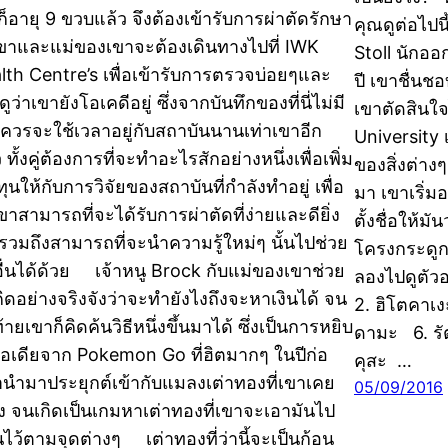
ก็อายุ 9 ขวบแล้ว จึงต้องเข้ารับการผ่าตัดรักษา
คุณดูต่อไปน
และแม่ของเขาจะต้องเดินทางไปที่ IWK
Stoll นักอ
lth Centre’s เพื่อเข้ารับการตรวจบ่อยๆและ
ปี เขาชื่นช
ดูว่าเขายังโอเคดีอยู่ ซึ่งจากบันทึกของที่นี่ไม่มี
เขาตัดสินใ
ควรจะใช้เวลาอยู่กับสถาบันนานเท่าเขาอีก
University
 ทั้งคู่ต้องการที่จะทำอะไรสักอย่างหนึ่งเพื่อเพิ่ม
ของสิ่งต่าง
ทุนให้กับการวิจัยของสถาบันที่กำลังทำอยู่ เพื่อ
มา เขาเริ่
ขาสามารถที่จะได้รับการผ่าตัดที่ง่ายและดียิ่ง
ตั้งชื่อให้ม
น รวมถึงสามารถที่จะนำความรู้ใหม่ๆ นั้นไปช่วย
โครงกระดูก 
ื่นได้ด้วย เจ้าหนู Brock กับแม่ของเขาช่วย
ลองไปดูตัว
คิดอย่างจริงจังว่าจะทำยังไงถึงจะหาเงินได้ จน
2. ฮิโตคาเง
้ายเขาก็คิดค้นวิธีหนึ่งขึ้นมาได้ ซึ่งเป็นการหยิบ
ดามะ 6. รั
อเดียจาก Pokemon Go ที่ฮิตมากๆ ในปีก่อ
คุสะ …
นํามาประยุกต์เข้ากับแมลงเต่าทองที่เขาเคย
05/09/2016
้ยง จนเกิดเป็นเกมหาเต่าทองที่เขาจะเอามันไป
นไว้ตามจุดต่างๆ เต่าทองที่ว่านี้จะเป็นก้อน