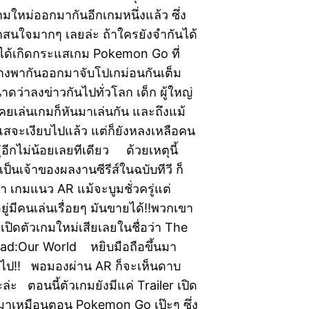
กมใหม่ออกมากันอีกเกมหนึ่งแล้ว ซึ่ง
าสนใจมากๆ เลยล่ะ ถ้าใครยังจำกันได้
6 ได้เกิดกระแสเกม Pokemon Go ที่
่างพากันออกมาจับโปเกม่อนกันเต็ม
ดว่าลงข่าวกันไปทั่วโลก เด็ก ผู้ใหญ่
่เคยเล่นเกมก็หันมาเล่นกัน และถึงแม้
แสจะเงียบไปแล้ว แต่ก็ยังหลงเหลือคน
ู่อีกไม่น้อยเลยทีเดียว ด้วยเหตุนี้
ป็นเจ้าของผลงานซีรีส์ในฉบับทีวี ก็
่า เกมแนว AR แม้จะบูมชั่วครู่แต่
ยู่มีคนเล่นเรื่อยๆ มันขายได้!!พวกเขา
รเปิดตัวเกมใหม่เสียเลยในชื่อว่า The
ad:Our World หยิบมือถือขึ้นมา
ยนไป!! พอมองผ่าน AR ก็จะเห็นดาบ
ะล่ะ ตอนนี้ตัวเกมยังมีแค่ Trailer เปิด
กมาเหมือนตอน Pokemon Go เป๊ะๆ ซึ่ง