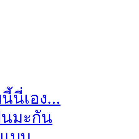
ี้นี่เอง…
ปินมะกัน
กแบบ