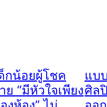
ด็กน้อยผู้โชค
แบบน
้าย “มีหัวใจเพียง
ศิล
องห้อง” ไม่
ออ