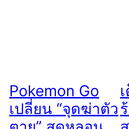
Pokemon Go
เ
เปลี่ยน “จุดฆ่าตัว
ร
ตาย” สุดหลอน
ส