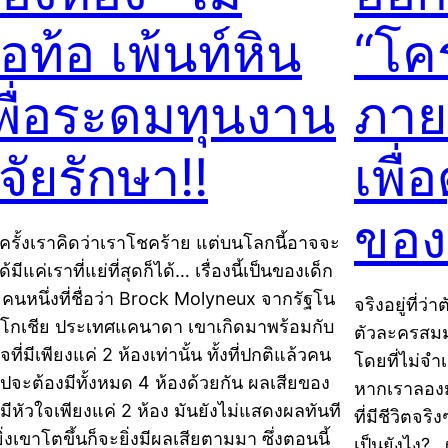
่อท้อ เพ้นท์หิน
“โค
พื่อระดมทุนงาน
ภาย
ิจัยรักษา!!
เพื่
ของ
ครั้งเราคิดว่าเราโชคร้าย แต่บนโลกนี้อาจจะ
ด้มีแค่เราที่แย่ที่สุดก็ได้… เรื่องนี้เป็นของเด็ก
คนหนึ่งที่ชื่อว่า Brock Molyneux จากรัฐโน
จริงอยู่ที่ว
โกเชีย ประเทศแคนาดา เขาเกิดมาพร้อมกับ
ตัวละครสมมต
จที่มีเพียงแค่ 2 ห้องเท่านั้น ทั้งที่ปกติแล้วคน
โดยที่ไม่จำ
วไปจะต้องมีทั้งหมด 4 ห้องด้วยกัน ผลเสียของ
หากเราลองมา
มีหัวใจเพียงแค่ 2 ห้อง มันยังไม่แสดงผลทันที
ที่มีชีวิตจร
ิ่งเขาโตขึ้นก็จะยิ่งมีผลเสียตามมา ซึ่งตอนนี้
เป็นยังไง? 