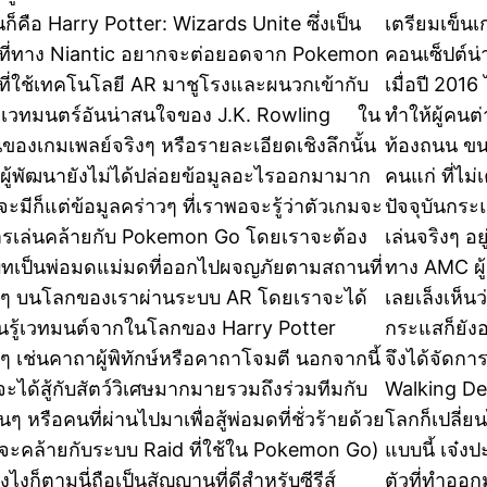
ั่นก็คือ Harry Potter: Wizards Unite ซึ่งเป็น
เตรียมเข็นเ
ที่ทาง Niantic อยากจะต่อยอดจาก Pokemon
คอนเซ็ปต์น่
ที่ใช้เทคโนโลยี AR มาชูโรงและผนวกเข้ากับ
เมื่อปี 201
เวทมนตร์อันน่าสนใจของ J.K. Rowling ใน
ทำให้ผู้คนต
นของเกมเพลย์จริงๆ หรือรายละเอียดเชิงลึกนั้น
ท้องถนน ขนา
ผู้พัฒนายังไม่ได้ปล่อยข้อมูลอะไรออกมามาก
คนแก่ ที่ไม
จะมีก็แต่ข้อมูลคร่าวๆ ที่เราพอจะรู้ว่าตัวเกมจะ
ปัจจุบันกระ
ารเล่นคล้ายกับ Pokemon Go โดยเราจะต้อง
เล่นจริงๆ อย
บทเป็นพ่อมดแม่มดที่ออกไปผจญภัยตามสถานที่
ทาง AMC ผู้เ
งๆ บนโลกของเราผ่านระบบ AR โดยเราจะได้
เลยเล็งเห็นว
ยนรู้เวทมนต์จากในโลกของ Harry Potter
กระแสก็ยังอ
งๆ เช่นคาถาผู้พิทักษ์หรือคาถาโจมตี นอกจากนี้
จึงได้จัดกา
จะได้สู้กับสัตว์วิเศษมากมายรวมถึงร่วมทีมกับ
Walking De
อนๆ หรือคนที่ผ่านไปมาเพื่อสู้พ่อมดที่ชั่วร้ายด้วย
โลกก็เปลี่
าจะคล้ายกับระบบ Raid ที่ใช้ใน Pokemon Go)
แบบนี้ เจ๋งป
ไงก็ตามนี่ถือเป็นสัญญานที่ดีสำหรับซีรีส์
ตัวที่ทำออ