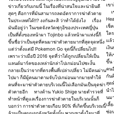
เขา
ข่าวเกี่ยวกับเกมนี้ ในเรื่องที่น่าสนใจและน่ายินดี
เขา
สุดๆ คือการที่มันสามารถลดอัตราการฆ่าตัวตาย
Hea
ในประเทศได้!!? งงกันละสิ ว่าทำได้ยังไง เรื่อง
เช็ค
มันมีอยู่ว่า ในเขตจังหวัดฟุกุอิของประเทศญี่ปุ่น
ใคร
เป็นที่ตั้งของหน้าผา Tojinbo แล้วหน้าผาแห่งนี้ก็
แล้ว
ขึ้นชื่อว่าเป็นจุดที่คนมาฆ่าตัวตายมากที่สุดจุดหนึ่ง
เงิน
แต่ว่าตั้งแต่มี Pokemon Go จุดนี้ก็เปลี่ยนไป!!
ให้เ
เพราะว่าเมื่อปี 2016 จุดที่ว่าได้ถูกเปลี่ยนให้เป็น
ขึ้
แลนด์มาร์คของเหล่านักล่าโปเกม่อนไปซะงั้น
คนอ
กลายเป็นว่าจากที่ตรงพื้นที่เปล่าเปลี่ยว ไม่มีคนผ่าน
กัน
ไปมา ก็มีผู้คนมาตามจับโปเกม่อนมากมายทำให้
สุดท
คนที่จะมาฆ่าตัวตายบริเวณนี้ไม่เลือกมันเป็นจุดฆ่า
นำไ
ตัวตายอีก ทางด้าน Yukio Shige นายตำรวจที่
นมา
ทำหน้าที่ดูแลเรื่องการฆ่าตัวตายในบริเวณนั้นก็
เลี
บอกว่า การฆ่าตัวตายเกือบ 90% ที่เกิดขึ้นบริเวณนี้
ซ่อ
ล้วนเป็นคนนอกจังหวัดทั้งนั้น พวกเขาตั้งใจมาที่