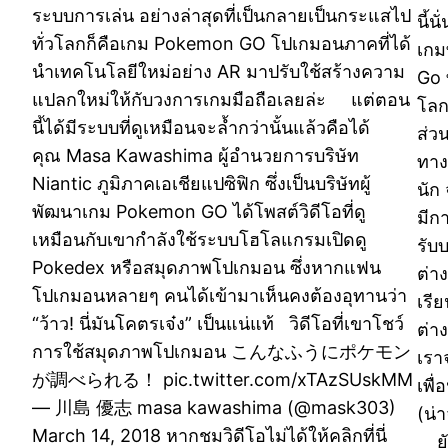
ระบบการเล่น อย่างล่าสุดที่เป็นกลายเป็นกระแสไป
นี้น
ทั่วโลกก็คือเกม Pokemon GO โปเกมอนภาคที่ได้
เกม
นำเทคโนโลยีใหม่อย่าง AR มาปรับใช้สร้างความ
Go 
แปลกใหม่ให้กับวงการเกมมือถือเลยล่ะ แต่ตอน
โลก
นี้ได้มีระบบที่ดูเหมือนจะล้ำกว่านั้นแล้วคือได้
ส่ว
คุณ Masa Kawashima ผู้อำนวยการบริษัท
ทาง
Niantic ภูมิภาคเอเชียแปซิฟิก ซึ่งเป็นบริษัทผู้
นัก 
พัฒนาเกม Pokemon GO ได้โพสต์วิดีโอที่ดู
มีก
เหมือนกับเขากำลังใช้ระบบโฮโลแกรมเปิดดู
รับ
Pokedex หรือสมุดภาพโปเกมอน ซึ่งหากแฟน
ต่า
โปเกมอนหลายๆ คนได้เข้ามาเห็นคงต้องอุทานว่า
เรี
“ว้าว! นี่มันโคตรเจ๋ง” เป็นแน่แท้ วิดีโอที่เขาโชว์
ต่า
การใช้สมุดภาพโปเกมอน こんなふうにポケモン
เรา
が調べられる！ pic.twitter.com/xTAzSUskMM
เพื่
— 川島 優志 masa kawashima (@mask303)
(น่
March 14, 2018 หากชมวิดีโอไม่ได้ให้คลิกที่นี่
ยัง