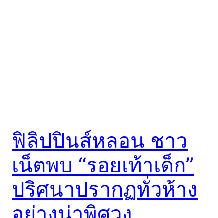
ฟิลิปปินส์หลอน ชาว
เน็ตพบ “รอยเท้าเด็ก”
ปริศนาปรากฏทั่วห้าง
อย่างน่าพิศวง…