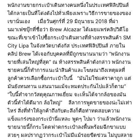
พนักงานขายกระเป๋าเดินทางคนหนึ่งในประเทศฟิลิปปินส์
ได้กลายเป็นที่โด่งดังไปทั่วเพียงเพราะวิธีการขายของของ
เขานั่นเอง เมื่อวันศุกร์ที่ 29 มิถุนายน 2018 ที่ผ่า
นมาเฟซบุ๊กที่ชื่อว่า Brew Alcazar ได้เผยแพร่คลิปวิดีโอ
ขณะที่เขาเข้าไปซื้อกระเป๋าเดินทางที่ห้างสรรพสินค้า SM
City Lipa ในจังหวัดบาตังกัส ประเทศฟิลิปปินส์ ภายใน
คลิป Brew ได้เจอกับบุคคลที่มีถูกขนานนามว่า “พนักงาน
ขายที่เล่นใหญ่ที่สุด” ณ ห้างสรรพสินค้าดังกล่าว พนักงาน
ชายคนนี้ก็ทำการแนะนำสินค้าและโฆษณาถึงเหตุผลที่
ลูกค้าควรเลือกซื้อกระเป๋าใบนี้ “มันไม่ใช่แค่ราคาถูก แต่
มันยังทนทาน แสนนานแม้จะหมดประกันไปแล้วก็ตาม”
“ใบนี้ทำจากวัสดุคุณภาพเยี่ยม จะเห็นได้จากล้อของมัน
ตัวนี้ทำได้ดีมาก ล้อใหญ่” ลีลาการพูดขายของน่ะไม่เท่า
ไหร่ สิ่งที่ทำให้ลูกค้าถึงกับตะลึงก็คือท่าทดสอบความ
แข็งแกร่งของกระเป๋านี่แหละ พูดๆ ไปมา ว่าแล้วพนักงาน
ขายนายนี้ก็กระโดดฟาดกระเป๋าลงพื้นพร้อมฉีกขาแบบ
สวยๆ ผลปรากฏว่ากระเป๋าไม่มีแม้รอยขีดข่วน ไม่บุบสลาย