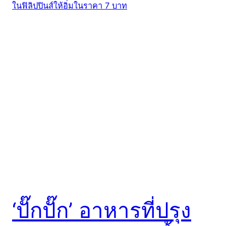
‘ปั๊กปั๊ก’ อาหารที่ปรุง