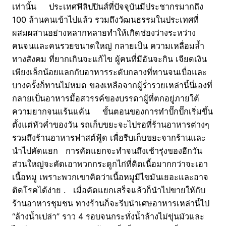
เท่านั้น ประเทศฟิลิปปินส์ที่ปัจจุบันมีประชากรมากถึง
100 ล้านคนเข้าไปแล้ว รวมถึงวัฒนธรรมในประเทศที่
ผสมผสานอย่างหลากหลายทำให้เกิดช่องว่างระหว่าง
คนจนและคนรวยขนาดใหญ่ กลายเป็น ความเหลื่อมล้ำ
ทางสังคม ที่ยากเกินจะแก้ไข ผู้คนที่มีอันจะกิน เจียดเงิน
เพียงเล็กน้อยแลกกับอาหารระดับกลางที่ทานจนเบื่อและ
บางครั้งก็ทานไม่หมด ของเหลือจากผู้ร่ำรวยเหล่านี้นี่เองที่
กลายเป็นอาหารมื้อสวรรค์ของบรรดาผู้ที่ตกอยู่ภายใต้
ความยากจนแร้นแค้น ขั้นตอนของการทำปั๊กปั๊กเริ่มขึ้น
ตั้งแต่หัวค่ำของวัน รถเก็บขยะจะไปรอที่ร้านอาหารต่างๆ
รวมถึงร้านอาหารฟาสต์ฟู้ด เพื่อรีบเก็บขยะจากร้านและ
นำไปคัดแยก การคัดแยกจะทำจนถึงเช้ารุ่งของอีกวัน
ส่วนใหญ่จะคัดเอาพวกกระดูกไก่ที่ติดเนื้อมากกว่าจะเอา
เนื้อหมู เพราะพวกเขาคิดว่าเนื้อหมูมีไขมันเยอะและอาจ
ติดโรคได้ง่าย . เมื่อคัดแยกเสร็จแล้วก็นำไปขายให้กับ
ร้านอาหารชุมชน ทางร้านก็จะรีบนำเศษอาหารเหล่านี้ไป
“ล้างน้ำเปล่า” ราว 4 รอบจนกระทั่งน้ำล้างไม่ขุ่นมัวและ