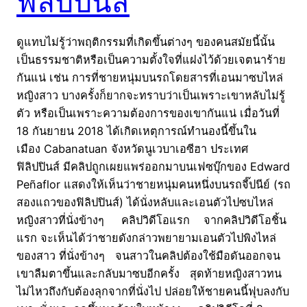
ฟิลิปปินส์
ดูแทบไม่รู้ว่าพฤติกรรมที่เกิดขึ้นต่างๆ ของคนสมัยนี้นั้น
เป็นธรรมชาติหรือเป็นความตั้งใจที่แฝงไว้ด้วยเจตนาร้าย
กันแน่ เช่น การที่ชายหนุ่มบนรถโดยสารที่เอนมาซบไหล่
หญิงสาว บางครั้งก็ยากจะทราบว่าเป็นเพราะเขาหลับไม่รู้
ตัว หรือเป็นเพราะความต้องการของเขากันแน่ เมื่อวันที่
18 กันยายน 2018 ได้เกิดเหตุการณ์ทำนองนี้ขึ้นใน
เมือง Cabanatuan จังหวัดนูเวบาเอซีฮา ประเทศ
ฟิลิปปินส์ มีคลิปถูกเผยแพร่ออกมาบนเฟซบุ๊กของ Edward
Peñaflor แสดงให้เห็นว่าชายหนุ่มคนหนึ่งบนรถจี๊ปนีย์ (รถ
สองแถวของฟิลิปปินส์) ได้นั่งหลับและเอนตัวไปซบไหล่
หญิงสาวที่นั่งข้างๆ คลิปวิดีโอแรก จากคลิปวิดีโอชิ้น
แรก จะเห็นได้ว่าชายดังกล่าวพยายามเอนตัวไปพิงไหล่
ของสาว ที่นั่งข้างๆ จนสาวในคลิปต้องใช้มือดันออกจน
เขาลืมตาขึ้นและกลับมาซบอีกครั้ง สุดท้ายหญิงสาวทน
ไม่ไหวถึงกับต้องลุกจากที่นั่งไป ปล่อยให้ชายคนนี้ฟุบลงกับ