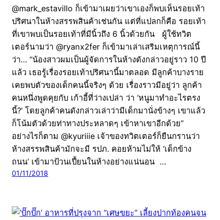
@mark_estavillo ก็เข้ามาเผยว่าเขาเองก็พบเห็นรอยเท้า
ปริศนาในห้างสรรพสินค้าเช่นกัน แต่ที่แปลกก็คือ รอยเท้า
ที่เขาพบเป็นรอยเท้าที่มีนิ้วถึง 6 นิ้วด้วยกัน ผู้ใช้ทวิต
เตอร์นามว่า @ryanx2fer ก็เข้ามาเล่าเสริมเหตุการณ์นี้
ว่า… “น้องสาวผมเป็นผู้จัดการในห้างดังกล่าวอยู่ราว 10 ปี
แล้ว เธอรู้เรื่องรอยเท้าปริศนานี้มาตลอด มีลูกค้าบางราย
เคยพบตัวของเด็กคนนี้จริงๆ ด้วย เรื่องราวมีอยู่ว่า ลูกค้า
คนหนึ่งพูดคุยกับ เก้าอี้ที่ว่างเปล่า ว่า ‘หนูมาทำอะไรตรง
นี้?’ โดยลูกค้าคนดังกล่าวเล่าว่ามีเด็กมานั่งข้างๆ เขาแล้ว
ก็โน้มตัวด้วยท่าทางประหลาดๆ เข้าหาเขาอีกด้วย”
อย่างไรก็ตาม @kyuriiie เจ้าของทวิตเตอร์ก็ยืนกรานว่า
ห้างสรรพสินค้ามักจะมี รปภ. คอยห้ามไม่ให้ ‘เด็กข้าง
ถนน’ เข้ามาป้วนเปี้ยนในห้างอย่างแน่นอน …
01/11/2018