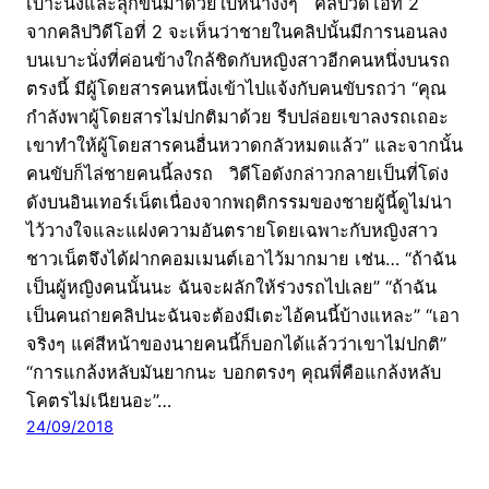
เบาะนั่งและลุกขึ้นมาด้วยใบหน้างงๆ คลิปวิดีโอที่ 2
จากคลิปวิดีโอที่ 2 จะเห็นว่าชายในคลิปนั้นมีการนอนลง
บนเบาะนั่งที่ค่อนข้างใกล้ชิดกับหญิงสาวอีกคนหนึ่งบนรถ
ตรงนี้ มีผู้โดยสารคนหนึ่งเข้าไปแจ้งกับคนขับรถว่า “คุณ
กำลังพาผู้โดยสารไม่ปกติมาด้วย รีบปล่อยเขาลงรถเถอะ
เขาทำให้ผู้โดยสารคนอื่นหวาดกลัวหมดแล้ว” และจากนั้น
คนขับก็ไล่ชายคนนี้ลงรถ วิดีโอดังกล่าวกลายเป็นที่โด่ง
ดังบนอินเทอร์เน็ตเนื่องจากพฤติกรรมของชายผู้นี้ดูไม่น่า
ไว้วางใจและแฝงความอันตรายโดยเฉพาะกับหญิงสาว
ชาวเน็ตจึงได้ฝากคอมเมนต์เอาไว้มากมาย เช่น… “ถ้าฉัน
เป็นผู้หญิงคนนั้นนะ ฉันจะผลักให้ร่วงรถไปเลย” “ถ้าฉัน
เป็นคนถ่ายคลิปนะฉันจะต้องมีเตะไอ้คนนี้บ้างแหละ” “เอา
จริงๆ แค่สีหน้าของนายคนนี้ก็บอกได้แล้วว่าเขาไม่ปกติ”
“การแกล้งหลับมันยากนะ บอกตรงๆ คุณพี่คือแกล้งหลับ
โคตรไม่เนียนอะ”…
24/09/2018