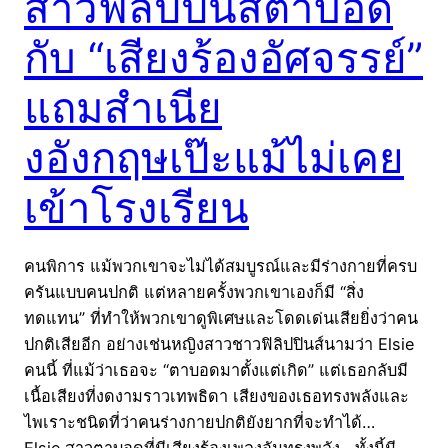
สาวฟิลิปปินส์ตาบอด
กับ “เสียงร้องอัศจรรย์”
แถมสำเนีย
งอังกฤษเป๊ะแม้ไม่เคย
เข้าโรงเรียน
คนพิการ แม้พวกเขาจะไม่ได้สมบูรณ์และมีร่างกายที่ครบ
ครันแบบคนปกติ แต่หลายครั้งพวกเขาเองก็มี “สิ่ง
ทดแทน” ที่ทำให้พวกเขาดูพิเศษและโดดเด่นเสียยิ่งว่าคน
ปกติเสียอีก อย่างเช่นหญิงสาวชาวฟิลิปปินส์นามว่า Elsie
คนนี้ ที่แม้ว่าเธอจะ “ตาบอดมาตั้งแต่เกิด” แต่เธอกลับมี
เนื้อเสียงที่งดงามราวเทพธิดา เสียงของเธอทรงพลังและ
ไพเราะชนิดที่ว่าคนร่างกายปกติยังยากที่จะทำได้…
Elsie สาวตาบอดที่มีเสียงร้องเพลงอันทรงพลัง ทั้งนี้มี