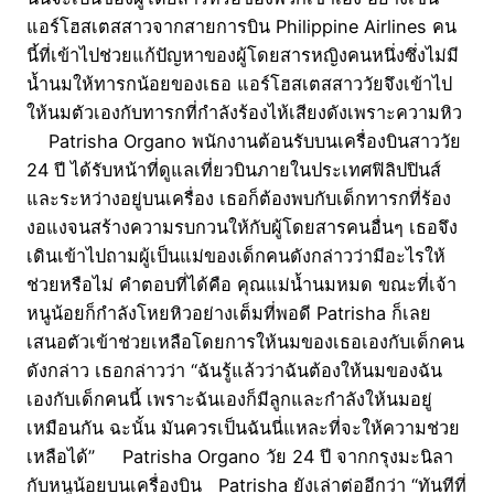
แอร์โฮสเตสสาวจากสายการบิน Philippine Airlines คน
นี้ที่เข้าไปช่วยแก้ปัญหาของผู้โดยสารหญิงคนหนึ่งซึ่งไม่มี
น้ำนมให้ทารกน้อยของเธอ แอร์โฮสเตสสาววัยจึงเข้าไป
ให้นมตัวเองกับทารกที่กำลังร้องไห้เสียงดังเพราะความหิว
Patrisha Organo พนักงานต้อนรับบนเครื่องบินสาววัย
24 ปี ได้รับหน้าที่ดูแลเที่ยวบินภายในประเทศฟิลิปปินส์
และระหว่างอยู่บนเครื่อง เธอก็ต้องพบกับเด็กทารกที่ร้อง
งอแงจนสร้างความรบกวนให้กับผู้โดยสารคนอื่นๆ เธอจึง
เดินเข้าไปถามผู้เป็นแม่ของเด็กคนดังกล่าวว่ามีอะไรให้
ช่วยหรือไม่ คำตอบที่ได้คือ คุณแม่น้ำนมหมด ขณะที่เจ้า
หนูน้อยก็กำลังโหยหิวอย่างเต็มที่พอดี Patrisha ก็เลย
เสนอตัวเข้าช่วยเหลือโดยการให้นมของเธอเองกับเด็กคน
ดังกล่าว เธอกล่าวว่า “ฉันรู้แล้วว่าฉันต้องให้นมของฉัน
เองกับเด็กคนนี้ เพราะฉันเองก็มีลูกและกำลังให้นมอยู่
เหมือนกัน ฉะนั้น มันควรเป็นฉันนี่แหละที่จะให้ความช่วย
เหลือได้” Patrisha Organo วัย 24 ปี จากกรุงมะนิลา
กับหนูน้อยบนเครื่องบิน Patrisha ยังเล่าต่ออีกว่า “ทันทีที่