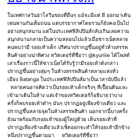
ในเทศกาลวันฮาโลวีนของที่อื่นๆ แม้จะมีแต่ ผี ออกมาเดิน
เพ่นพ่านกันเต็มถนน แต่บรรยากาศโดยรวมก็ยังคงเป็นไป
อย่างสนุกสนาน แต่ในประเทศฟิลิปปินส์กลับเกินเลยความ
สนุกสนานกลายเป็นความหลอนไปแล้วเมื่อชาวเน็ตหลาย
คนพบว่ามี รอยเท้าเด็ก ปริศนาปรากฏขึ้นอยู่ทั่วห้างสรรพ
สินค้าอย่างน่าพิศวง ทวิตเตอร์ที่ชื่อว่า @kyuriiie ได้โพสต์
เล่าเรื่องราวนี้ให้ชาวเน็ตได้รับรู้ว่ามีรอยเท้าดังกล่าว
ปรากฏขึ้นอย่างสุ่มๆ ในห้างสรรพสินค้าหลายแห่งทั่ว
เมือง Balanga ในประเทศฟิลิปปินส์มาเป็นเวลานับปีแล้ว
หลายคนอาจคิดว่าเป็นรอยเท้าเด็กจริงๆ ที่เปื้อนดินและ
เข้ามาเดินในห้าง แต่เจ้าของทวิตเตอร์ก็อธิบายว่าบาง
ครั้งก็พบรอยเท้าดำๆ มันๆ ปรากฏอยู่เพียงข้างเดียว และ
ปรากฏขึ้นหลายจุดในห้างสรรพสินค้า นอกจากนี้บางครั้ง
ยังมาพร้อมกับรอยเท้าของผู้ใหญ่ด้วย เห็นรอยเท้าที่
ปรากฏเพียงข้างเดียวแล้วเช็ดออกจะทำให้รอยเท้าอีกข้าง
หนึ่งปรากฏขึ้นตามมา ทวิตเตอร์ที่ชื่อว่า