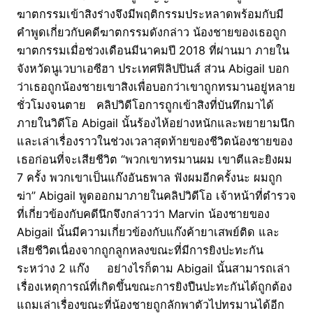
ฆาตกรรมเข้าสิงร่างจึงมีพฤติกรรมประหลาดพร้อมกับมี
คำพูดเกี่ยวกับคดีฆาตกรรมดังกล่าว น้องชายของเธอถูก
ฆาตกรรมเมื่อช่วงเดือนมีนาคมปี 2018 ที่ผ่านมา ภายใน
จังหวัดนูเวบาเอซีฮา ประเทศฟิลิปปินส์ ส่วน Abigail บอก
ว่าเธอถูกน้องชายเขาสิงเพื่อบอกว่าเขาถูกทรมานอยู่หลาย
ชั่วโมงจนตาย คลิปวิดีโอการถูกเข้าสิงที่บันทึกมาได้
ภายในวิดีโอ Abigail นั้นร้องไห้อย่างหนักและพยายามนึก
และเล่าเรื่องราวในช่วงเวลาสุดท้ายของชีวิตน้องชายของ
เธอก่อนที่จะเสียชีวิต “พวกเขาทรมานผม เขาตีและยิงผม
7 ครั้ง พวกเขาเป็นแก๊งอันธพาล ฟังผมอีกครั้งนะ ผมถูก
ฆ่า” Abigail พูดออกมาภายในคลิปวิดีโอ เจ้าหน้าที่ตำรวจ
ที่เกี่ยวข้องกับคดีนึกจึงกล่าวว่า Marvin น้องชายของ
Abigail นั้นมีความเกี่ยวข้องกับแก๊งค้ายาเสพย์ติด และ
เสียชีวิตเนื่องจากถูกลูกหลงขณะที่มีการยิงปะทะกัน
ระหว่าง 2 แก๊ง อย่างไรก็ตาม Abigail นั้นสามารถเล่า
เรื่องเหตุการณ์ที่เกิดขึ้นขณะการยิงปืนปะทะกันได้ถูกต้อง
แถมเล่าเรื่องขณะที่น้องชายถูกลักพาตัวไปทรมานได้อีก