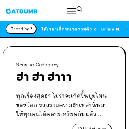
ร้านอาหารในนิวยอร์กประกาศปิดตัวลง หลังอยู่มานานกว่า 45 ปี ติดป้ายขอบคุณลูกค้าทุกคน แถมสูตรทำไวท์ซอสให้แบบจัดเต็ม
สาวญี่ปุ่นโดนแมวตัวเองกัด ไม่ได้ไปหาหมอตั้งแต่เนิ่นๆ สุดท้ายขาบวม กลายเป็นโรคเนื้อเน่า เตือนทาสแมวทั้งหลายให้ระวัง
Trending!!
ได้เวลาเด็กหนวดรวมตัว RF Online Next เปิดให้เล่นแล้ว เกม Sci-Fi MMORPG ระดับตำนาน เล่นได้ทั้งมือถือและ PC
ร้านอาหารในนิวยอร์กประกาศปิดตัวลง หลังอยู่มานานกว่า 45 ปี ติดป้ายขอบคุณลูกค้าทุกคน แถมสูตรทำไวท์ซอสให้แบบจัดเต็ม
สาวญี่ปุ่นโดนแมวตัวเองกัด ไม่ได้ไปหาหมอตั้งแต่เนิ่นๆ สุดท้ายขาบวม กลายเป็นโรคเนื้อเน่า เตือนทาสแมวทั้งหลายให้ระวัง
Browse Category
ฮ่า ฮ่า ฮ่าาา
ทุกเรื่องสุดฮา ไม่ว่าจะเกิดขึ้นมุมไหน
ของโลก รวบรวมความฮาเหล่านั้นมา
ให้ทุกคนได้คลายเครียดกันแล้ว…
1984 Articles