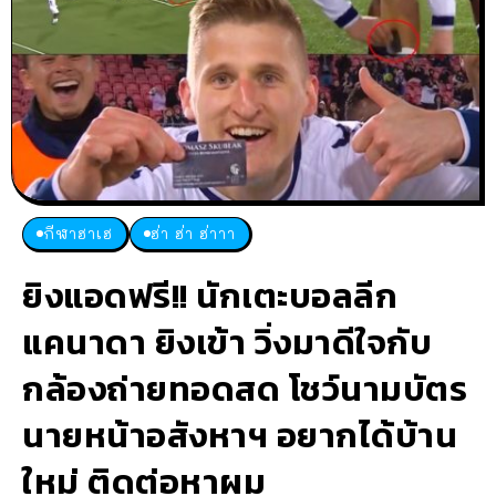
กีฬาฮาเฮ
ฮ่า ฮ่า ฮ่าาา
ยิงแอดฟรี!! นักเตะบอลลีก
แคนาดา ยิงเข้า วิ่งมาดีใจกับ
กล้องถ่ายทอดสด โชว์นามบัตร
นายหน้าอสังหาฯ อยากได้บ้าน
ใหม่ ติดต่อหาผม