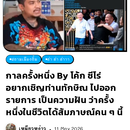
สยามเมืองยิ้ม
ฮ่า ฮ่า ฮ่าาา
กาลครั้งหนึ่ง By โค้ก ซีโร่
อยากเชิญท่านทักษิณ ไปออก
รายการ เป็นความฝัน ว่าครั้ง
หนึ่งในชีวิตได้สัมภาษณ์คน ๆ นี้
เหมียวหง่าว
11 May 2026