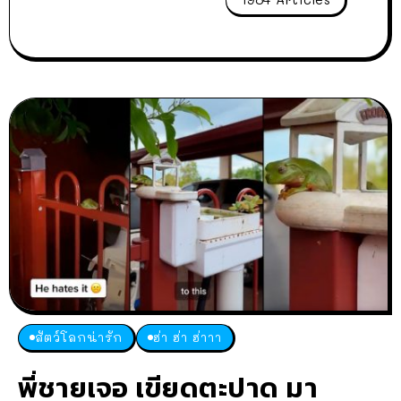
สัตว์โลกน่ารัก
ฮ่า ฮ่า ฮ่าาา
พี่ชายเจอ เขียดตะปาด มา