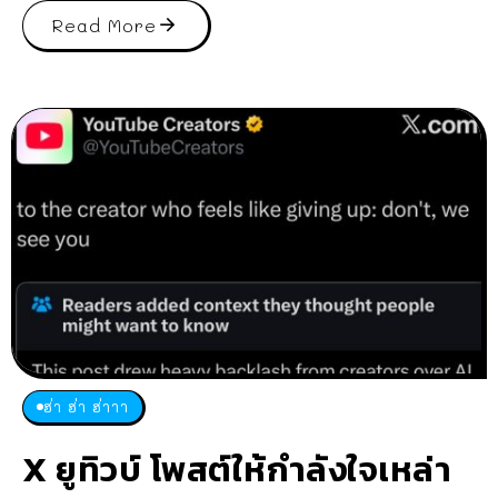
Read More
ฮ่า ฮ่า ฮ่าาา
X ยูทิวบ์ โพสต์ให้กำลังใจเหล่า