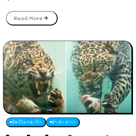
Read More
สัตว์โลกน่ารัก
ฮ่า ฮ่า ฮ่าาา