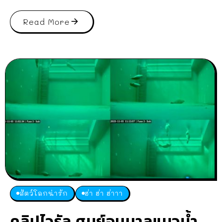
Read More
สัตว์โลกน่ารัก
ฮ่า ฮ่า ฮ่าาา
คลิปไวรัล ศูนย์อนุบาลแมวน้ำ