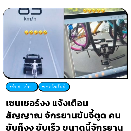
ฮ่า ฮ่า ฮ่าาา
เทคโนโลยี
เซนเซอร์งง แจ้งเตือน
สัญญาณ จักรยานขับจี้ตูด คน
ขับก็งง ขับเร็ว ขนาดนี้จักรยาน