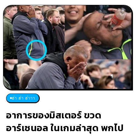
ฮ่า ฮ่า ฮ่าาา
อาการของมิสเตอร์ ขวด
อาร์เซนอล ในเกมล่าสุด พกไป