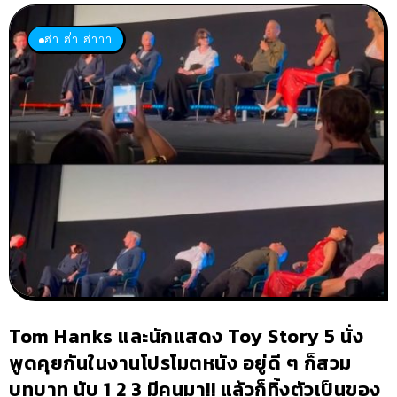
ฮ่า ฮ่า ฮ่าาา
Tom Hanks และนักแสดง Toy Story 5 นั่ง
พูดคุยกันในงานโปรโมตหนัง อยู่ดี ๆ ก็สวม
บทบาท นับ 1 2 3 มีคนมา!! แล้วก็ทิ้งตัวเป็นของ