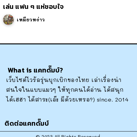
เล่น แฟน ๆ แห่ชอบใจ
เหมียวหง่าว
What is แคทดั๊มบ์?
เว็บไซต์ไวรัลรุ่นบุกเบิกของไทย เล่าเรื่องน่า
สนใจในแบบแมวๆ ให้ทุกคนได้อ่าน ได้สนุก
ได้เฮฮา ได้สาระ(เอ๊ะ มีด้วยเหรอ?) since. 2014
ติดต่อแคทดั๊มบ์
© 2023 All Rights Reserved.