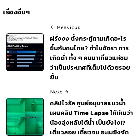
เรื่องอื่นๆ
Previous
ฝรั่งงง ตั้งกระทู้ถามเกิดอะไร
ขึ้นกับคนไทย? ทำไมอัตรา การ
เกิดต่ำ ทั้ง ๆ คนมาเที่ยวแห่ชม
ว่าเป็นประเทศที่เต็มไปด้วยรอย
ยิ้ม
Next
คลิปไวรัล ศูนย์อนุบาลแมวน้ำ
เผยคลิป Time Lapse ให้เห็นว่า
น้องอุ๋งหลับใต้น้ำ เป็นยังไง!?
เดี๋ยวลอย เดี๋ยวจม อะเมซิ่งจัด