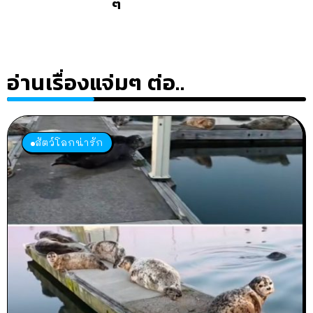
ๆ
อ่านเรื่องแจ่มๆ ต่อ..
สัตว์โลกน่ารัก